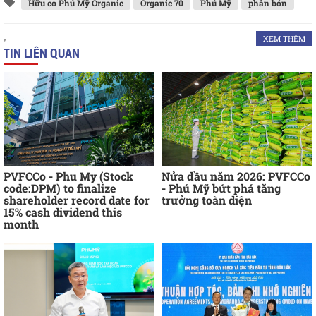
Hữu cơ Phú Mỹ Organic
Organic 70
Phú Mỹ
phân bón
XEM THÊM
TIN LIÊN QUAN
PVFCCo - Phu My (Stock
Nửa đầu năm 2026: PVFCCo
code:DPM) to finalize
- Phú Mỹ bứt phá tăng
shareholder record date for
trưởng toàn diện
15% cash dividend this
month