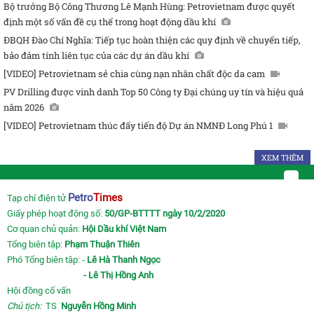
Bộ trưởng Bộ Công Thương Lê Mạnh Hùng: Petrovietnam được quyết
định một số vấn đề cụ thể trong hoạt động dầu khí
ĐBQH Đào Chí Nghĩa: Tiếp tục hoàn thiện các quy định về chuyển tiếp,
bảo đảm tính liên tục của các dự án dầu khí
[VIDEO] Petrovietnam sẻ chia cùng nạn nhân chất độc da cam
PV Drilling được vinh danh Top 50 Công ty Đại chúng uy tín và hiệu quả
năm 2026
[VIDEO] Petrovietnam thúc đẩy tiến độ Dự án NMNĐ Long Phú 1
XEM THÊM
Petro
Times
Tạp chí điện tử
Giấy phép hoạt động số:
50/GP-BTTTT ngày 10/2/2020
Cơ quan chủ quản:
Hội Dầu khí Việt Nam
Tổng biên tập:
Phạm Thuận Thiên
Phó Tổng biên tập: -
Lê Hà Thanh Ngọc
- Lê Thị Hồng Anh
Hội đồng cố vấn
Chủ tịch:
TS
Nguyễn Hồng Minh