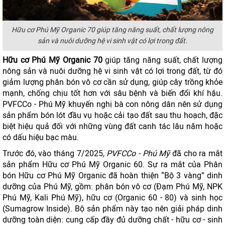
Hữu cơ Phú Mỹ Organic 70 giúp tăng năng suất, chất lượng nông
sản và nuôi dưỡng hệ vi sinh vật có lợi trong đất.
Hữu cơ Phú Mỹ Organic 70
giúp tăng năng suất, chất lượng
nông sản và nuôi dưỡng hệ vi sinh vật có lợi trong đất, từ đó
giảm lượng phân bón vô cơ cần sử dụng, giúp cây trồng khỏe
mạnh, chống chịu tốt hơn với sâu bệnh và biến đổi khí hậu.
PVFCCo - Phú Mỹ khuyến nghị bà con nông dân nên sử dụng
sản phẩm bón lót đầu vụ hoặc cải tạo đất sau thu hoạch, đặc
biệt hiệu quả đối với những vùng đất canh tác lâu năm hoặc
có dấu hiệu bạc màu.
Trước đó, vào tháng 7/2025,
PVFCCo - Phú Mỹ
đã cho ra mắt
sản phẩm Hữu cơ Phú Mỹ Organic 60. Sự ra mắt của Phân
bón Hữu cơ Phú Mỹ Organic đã hoàn thiện “Bộ 3 vàng” dinh
dưỡng của Phú Mỹ, gồm: phân bón vô cơ (Đạm Phú Mỹ, NPK
Phú Mỹ, Kali Phú Mỹ), hữu cơ (Organic 60 - 80) và sinh học
(Sumagrow Inside). Bộ sản phẩm này tạo nên giải pháp dinh
dưỡng toàn diện: cung cấp đầy đủ dưỡng chất - hữu cơ - sinh