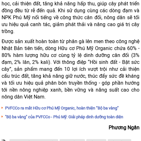
học, cải thiện đất, tăng khả năng hấp thu, giúp cây phát triển
đồng đều từ rễ đến quả. Khi sử dụng cùng các dòng đạm và
NPK Phú Mỹ nổi tiếng về công thức cân đối, nông dân sẽ tối
ưu hiệu quả canh tác, giảm phát thải và nâng cao giá trị cây
trồng.
Được sản xuất hoàn toàn từ phân gà lên men theo công nghệ
Nhật Bản tiên tiến, dòng Hữu cơ Phú Mỹ Organic chứa 60% -
80% hàm lượng hữu cơ cùng tỷ lệ dinh dưỡng cân đối (3%
đạm, 2% lân, 2% kali). Với thông điệp “Hồi sinh đất - Bật sức
cây”, sản phẩm mang đến 10 lợi ích vượt trội như cải thiện
cấu trúc đất, tăng khả năng giữ nước, thúc đẩy sức đề kháng
và tối ưu hiệu quả phân bón truyền thống - góp phần hướng
tới nền nông nghiệp xanh, bền vững và năng suất cao cho
nông dân Việt Nam.
PVFCCo ra mắt Hữu cơ Phú Mỹ Organic, hoàn thiện “Bộ ba vàng”
"Bộ ba vàng" của PVFCCo - Phú Mỹ: Giải pháp dinh dưỡng toàn diện
Phương Ngân