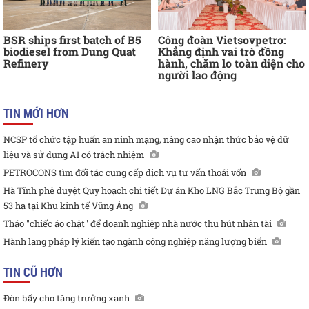
BSR ships first batch of B5
Công đoàn Vietsovpetro:
biodiesel from Dung Quat
Khẳng định vai trò đồng
Refinery
hành, chăm lo toàn diện cho
người lao động
TIN MỚI HƠN
NCSP tổ chức tập huấn an ninh mạng, nâng cao nhận thức bảo vệ dữ
liệu và sử dụng AI có trách nhiệm
PETROCONS tìm đối tác cung cấp dịch vụ tư vấn thoái vốn
Hà Tĩnh phê duyệt Quy hoạch chi tiết Dự án Kho LNG Bắc Trung Bộ gần
53 ha tại Khu kinh tế Vũng Áng
Tháo "chiếc áo chật" để doanh nghiệp nhà nước thu hút nhân tài
Hành lang pháp lý kiến tạo ngành công nghiệp năng lượng biển
TIN CŨ HƠN
Đòn bẩy cho tăng trưởng xanh