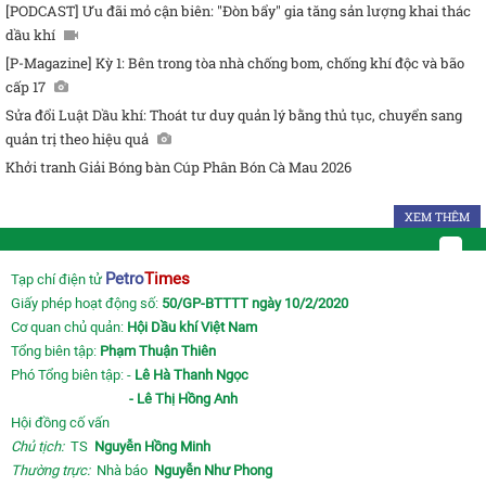
[PODCAST] Ưu đãi mỏ cận biên: "Đòn bẩy" gia tăng sản lượng khai thác
dầu khí
[P-Magazine] Kỳ 1: Bên trong tòa nhà chống bom, chống khí độc và bão
cấp 17
Sửa đổi Luật Dầu khí: Thoát tư duy quản lý bằng thủ tục, chuyển sang
quản trị theo hiệu quả
Khởi tranh Giải Bóng bàn Cúp Phân Bón Cà Mau 2026
XEM THÊM
Petro
Times
Tạp chí điện tử
Giấy phép hoạt động số:
50/GP-BTTTT ngày 10/2/2020
Cơ quan chủ quản:
Hội Dầu khí Việt Nam
Tổng biên tập:
Phạm Thuận Thiên
Phó Tổng biên tập: -
Lê Hà Thanh Ngọc
- Lê Thị Hồng Anh
Hội đồng cố vấn
Chủ tịch:
TS
Nguyễn Hồng Minh
Thường trực:
Nhà báo
Nguyễn Như Phong