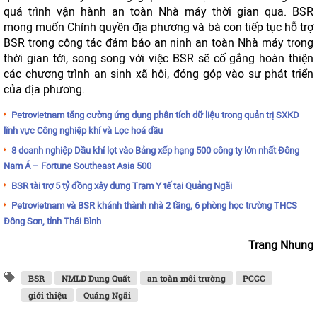
quá trình vận hành an toàn Nhà máy thời gian qua. BSR
mong muốn Chính quyền địa phương và bà con tiếp tục hỗ trợ
BSR trong công tác đảm bảo an ninh an toàn Nhà máy trong
thời gian tới, song song với việc BSR sẽ cố gắng hoàn thiện
các chương trình an sinh xã hội, đóng góp vào sự phát triển
của địa phương.
Petrovietnam tăng cường ứng dụng phân tích dữ liệu trong quản trị SXKD
lĩnh vực Công nghiệp khí và Lọc hoá dầu
8 doanh nghiệp Dầu khí lọt vào Bảng xếp hạng 500 công ty lớn nhất Đông
Nam Á – Fortune Southeast Asia 500
BSR tài trợ 5 tỷ đồng xây dựng Trạm Y tế tại Quảng Ngãi
Petrovietnam và BSR khánh thành nhà 2 tầng, 6 phòng học trường THCS
Đông Sơn, tỉnh Thái Bình
Trang Nhung
BSR
NMLD Dung Quất
an toàn môi trường
PCCC
giới thiệu
Quảng Ngãi