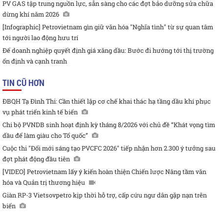
PV GAS tập trung nguồn lực, sẵn sàng cho các đợt bảo dưỡng sửa chữa
dừng khí năm 2026
[Infographic] Petrovietnam gìn giữ văn hóa "Nghĩa tình" từ sự quan tâm
tới người lao động hưu trí
Để doanh nghiệp quyết định giá xăng dầu: Bước đi hướng tới thị trường
ổn định và cạnh tranh
TIN CŨ HƠN
ĐBQH Tạ Đình Thi: Cần thiết lập cơ chế khai thác hạ tầng dầu khí phục
vụ phát triển kinh tế biển
Chi bộ PVNDB sinh hoạt định kỳ tháng 8/2026 với chủ đề “Khát vọng tìm
dầu để làm giàu cho Tổ quốc”
Cuộc thi "Đổi mới sáng tạo PVCFC 2026" tiếp nhận hơn 2.300 ý tưởng sau
đợt phát động đầu tiên
[VIDEO] Petrovietnam lấy ý kiến hoàn thiện Chiến lược Nâng tầm văn
hóa và Quản trị thương hiệu
Giàn RP-3 Vietsovpetro kịp thời hỗ trợ, cấp cứu ngư dân gặp nạn trên
biển