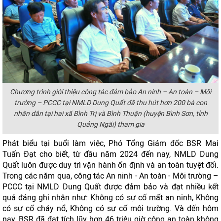
Chương trình giới thiệu công tác đảm bảo An ninh – An toàn – Môi
trường – PCCC tại NMLD Dung Quất đã thu hút hơn 200 bà con
nhân dân tại hai xã Bình Trị và Bình Thuận (huyện Bình Sơn, tỉnh
Quảng Ngãi) tham gia
Phát biểu tại buổi làm việc, Phó Tổng Giám đốc BSR Mai
Tuấn Đạt cho biết, từ đầu năm 2024 đến nay, NMLD Dung
Quất luôn được duy trì vận hành ổn định và an toàn tuyệt đối.
Trong các năm qua, công tác An ninh - An toàn - Môi trường –
PCCC tại NMLD Dung Quất được đảm bảo và đạt nhiều kết
quả đáng ghi nhận như: Không có sự cố mất an ninh, Không
có sự cố cháy nổ, Không có sự cố môi trường. Và đến hôm
nay, BSR đã đạt tích lũy hơn 46 triệu giờ công an toàn không