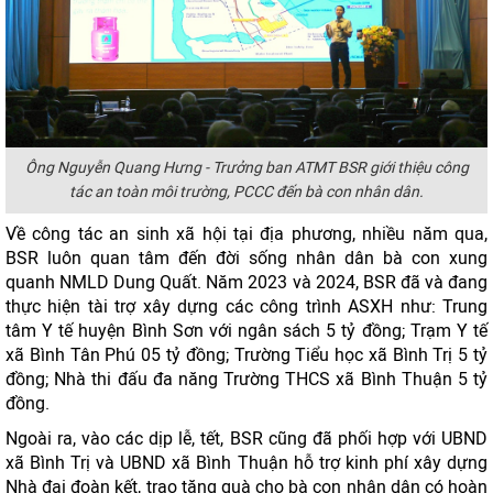
Ông Nguyễn Quang Hưng - Trưởng ban ATMT BSR giới thiệu công
tác an toàn môi trường, PCCC đến bà con nhân dân.
Về công tác an sinh xã hội tại địa phương, nhiều năm qua,
BSR luôn quan tâm đến đời sống nhân dân bà con xung
quanh NMLD Dung Quất. Năm 2023 và 2024, BSR đã và đang
thực hiện tài trợ xây dựng các công trình ASXH như: Trung
tâm Y tế huyện Bình Sơn với ngân sách 5 tỷ đồng; Trạm Y tế
xã Bình Tân Phú 05 tỷ đồng; Trường Tiểu học xã Bình Trị 5 tỷ
đồng; Nhà thi đấu đa năng Trường THCS xã Bình Thuận 5 tỷ
đồng.
Ngoài ra, vào các dịp lễ, tết, BSR cũng đã phối hợp với UBND
xã Bình Trị và UBND xã Bình Thuận hỗ trợ kinh phí xây dựng
Nhà đại đoàn kết, trao tặng quà cho bà con nhân dân có hoàn