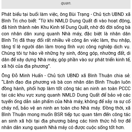
quan.
Phát biểu tại buổi làm việc, ông Bùi Trạng - Chủ tịch UBND xã
Bình Trị cho biết: “Từ khi NMLD Dung Quất đi vào hoạt động,
đã hình thành nên Khu Kinh tế Dung Quất, nhờ đó đời sống bà
con nhân dân xung quanh Nhà máy, đặc biệt là nhân dân
Bình Trị đã thay đổi rất nhiều về công ăn việc làm, thu nhập,
tăng tỉ lệ người dân làm trong lĩnh vực công nghiệp dịch vụ.
Chúng tôi tự hào về những hy sinh, đóng góp, nhường đất, di
dân để xây dựng Nhà máy, góp phần vào sự phát triển kinh tế,
xã hội của địa phương”.
Ông Đỗ Minh Huấn - Chủ tịch UBND xã Bình Thuận chia sẻ:
“Lãnh đạo địa phương và bà con nhân dân Bình Thuận luôn
đồng hành, phối hợp làm tốt công tác an ninh an toàn PCCC
tại các khu vực xung quanh NMLD Dung Quất để bảo vệ các
tuyến ống dẫn sản phẩm của Nhà máy, không để xảy ra sự cố
cháy nổ, bảo vệ an ninh an toàn cho Nhà máy. Đồng thời, xã
Bình Thuận mong muốn BSR tiếp tục quan tâm đến công tác
an sinh xã hội tại địa phương bằng các hình thức hỗ trợ để
nhân dân xung quanh Nhà máy có được cuộc sống tốt hơn.