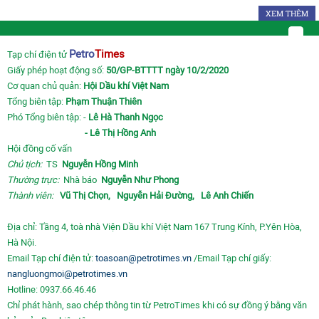
XEM THÊM
Petro
Times
Tạp chí điện tử
Giấy phép hoạt động số:
50/GP-BTTTT ngày 10/2/2020
Cơ quan chủ quản:
Hội Dầu khí Việt Nam
Tổng biên tập:
Phạm Thuận Thiên
Phó Tổng biên tập: -
Lê Hà Thanh Ngọc
- Lê Thị Hồng Anh
Hội đồng cố vấn
Chủ tịch:
TS
Nguyễn Hồng Minh
Thường trực:
Nhà báo
Nguyễn Như Phong
Thành viên:
Vũ Thị Chọn,
Nguyễn Hải Đường,
Lê Anh Chiến
Địa chỉ: Tầng 4, toà nhà Viện Dầu khí Việt Nam 167 Trung Kính, P.Yên Hòa,
Hà Nội.
Email Tạp chí điện tử:
toasoan@petrotimes.vn
/Email Tạp chí giấy:
nangluongmoi@petrotimes.vn
Hotline: 0937.66.46.46
Chỉ phát hành, sao chép thông tin từ PetroTimes khi có sự đồng ý bằng văn