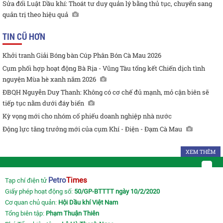
Sửa đổi Luật Dầu khí: Thoát tư duy quản lý bằng thủ tục, chuyển sang
quản trị theo hiệu quả
TIN CŨ HƠN
Khởi tranh Giải Bóng bàn Cúp Phân Bón Cà Mau 2026
Cụm phối hợp hoạt động Bà Rịa - Vũng Tàu tổng kết Chiến dịch tình
nguyện Mùa hè xanh năm 2026
ĐBQH Nguyễn Duy Thanh: Không có cơ chế đủ mạnh, mỏ cận biên sẽ
tiếp tục nằm dưới đáy biển
Kỳ vọng mới cho nhóm cổ phiếu doanh nghiệp nhà nước
Động lực tăng trưởng mới của cụm Khí - Điện - Đạm Cà Mau
XEM THÊM
Petro
Times
Tạp chí điện tử
Giấy phép hoạt động số:
50/GP-BTTTT ngày 10/2/2020
Cơ quan chủ quản:
Hội Dầu khí Việt Nam
Tổng biên tập:
Phạm Thuận Thiên