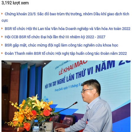
3,192 lượt xem
Chứng khoán 23/5: Sắc đỏ bao trùm thị trường, nhóm Dầu khí giao dịch tích
cực
BSR tổ chức Hội thi Lan tỏa Văn hóa Doanh nghiệp và Văn hóa An toàn 2022
Hội CCB BSR tổ chức Đại hội lần thứ III nhiệm kỳ 2022 - 2027
BSR gặp mặt, chúc mừng đội ngũ làm công tác nghiên cứu khoa học
Đoàn Thanh niên BSR tổ chức Hội nghị tập huấn công tác Đoàn năm 2022