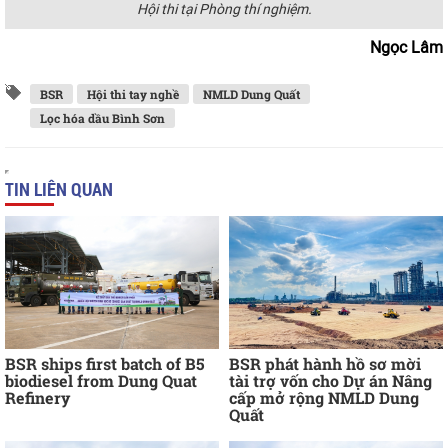
Hội thi tại Phòng thí nghiệm.
Ngọc Lâm
BSR
Hội thi tay nghề
NMLD Dung Quất
Lọc hóa dầu Bình Sơn
TIN LIÊN QUAN
BSR ships first batch of B5
BSR phát hành hồ sơ mời
biodiesel from Dung Quat
tài trợ vốn cho Dự án Nâng
Refinery
cấp mở rộng NMLD Dung
Quất