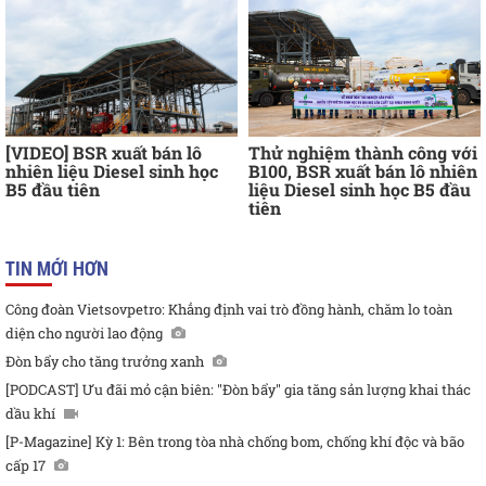
[VIDEO] BSR xuất bán lô
Thử nghiệm thành công với
nhiên liệu Diesel sinh học
B100, BSR xuất bán lô nhiên
B5 đầu tiên
liệu Diesel sinh học B5 đầu
tiên
TIN MỚI HƠN
Công đoàn Vietsovpetro: Khẳng định vai trò đồng hành, chăm lo toàn
diện cho người lao động
Đòn bẩy cho tăng trưởng xanh
[PODCAST] Ưu đãi mỏ cận biên: "Đòn bẩy" gia tăng sản lượng khai thác
dầu khí
[P-Magazine] Kỳ 1: Bên trong tòa nhà chống bom, chống khí độc và bão
cấp 17