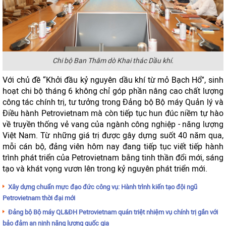
Chi bộ Ban Thăm dò Khai thác Dầu khí.
Với chủ đề “Khởi đầu kỷ nguyên dầu khí từ mỏ Bạch Hổ”, sinh
hoạt chi bộ tháng 6 không chỉ góp phần nâng cao chất lượng
công tác chính trị, tư tưởng trong Đảng bộ Bộ máy Quản lý và
Điều hành Petrovietnam mà còn tiếp tục hun đúc niềm tự hào
về truyền thống vẻ vang của ngành công nghiệp - năng lượng
Việt Nam. Từ những giá trị được gây dựng suốt 40 năm qua,
mỗi cán bộ, đảng viên hôm nay đang tiếp tục viết tiếp hành
trình phát triển của Petrovietnam bằng tinh thần đổi mới, sáng
tạo và khát vọng vươn lên trong kỷ nguyên phát triển mới.
Xây dựng chuẩn mực đạo đức công vụ: Hành trình kiến tạo đội ngũ
Petrovietnam thời đại mới
Đảng bộ Bộ máy QL&ĐH Petrovietnam quán triệt nhiệm vụ chính trị gắn với
bảo đảm an ninh năng lượng quốc gia