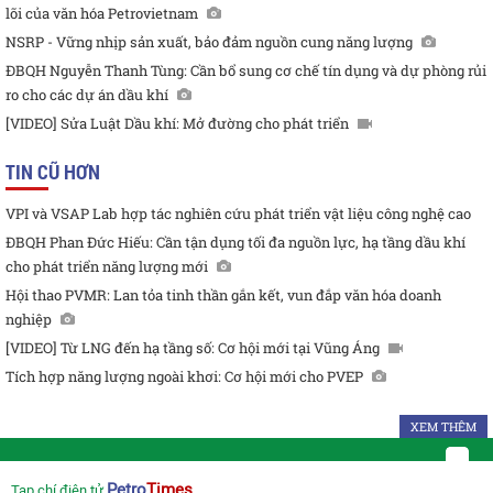
lõi của văn hóa Petrovietnam
NSRP - Vững nhịp sản xuất, bảo đảm nguồn cung năng lượng
ĐBQH Nguyễn Thanh Tùng: Cần bổ sung cơ chế tín dụng và dự phòng rủi
ro cho các dự án dầu khí
[VIDEO] Sửa Luật Dầu khí: Mở đường cho phát triển
TIN CŨ HƠN
VPI và VSAP Lab hợp tác nghiên cứu phát triển vật liệu công nghệ cao
ĐBQH Phan Đức Hiếu: Cần tận dụng tối đa nguồn lực, hạ tầng dầu khí
cho phát triển năng lượng mới
Hội thao PVMR: Lan tỏa tinh thần gắn kết, vun đắp văn hóa doanh
nghiệp
[VIDEO] Từ LNG đến hạ tầng số: Cơ hội mới tại Vũng Áng
Tích hợp năng lượng ngoài khơi: Cơ hội mới cho PVEP
XEM THÊM
Petro
Times
Tạp chí điện tử