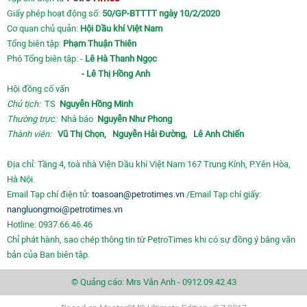
Giấy phép hoạt động số:
50/GP-BTTTT ngày 10/2/2020
Cơ quan chủ quản:
Hội Dầu khí Việt Nam
Tổng biên tập:
Phạm Thuận Thiên
Phó Tổng biên tập: -
Lê Hà Thanh Ngọc
- Lê Thị Hồng Anh
Hội đồng cố vấn
Chủ tịch:
TS
Nguyễn Hồng Minh
Thường trực:
Nhà báo
Nguyễn Như Phong
Thành viên:
Vũ Thị Chọn,
Nguyễn Hải Đường,
Lê Anh Chiến
Địa chỉ: Tầng 4, toà nhà Viện Dầu khí Việt Nam 167 Trung Kính, P.Yên Hòa,
Hà Nội.
Email Tạp chí điện tử:
toasoan@petrotimes.vn
/Email Tạp chí giấy:
nangluongmoi@petrotimes.vn
Hotline: 0937.66.46.46
Chỉ phát hành, sao chép thông tin từ PetroTimes khi có sự đồng ý bằng văn
bản của Ban biên tập.
© Quảng cáo: Mrs Vân Anh - 0912.09.42.43