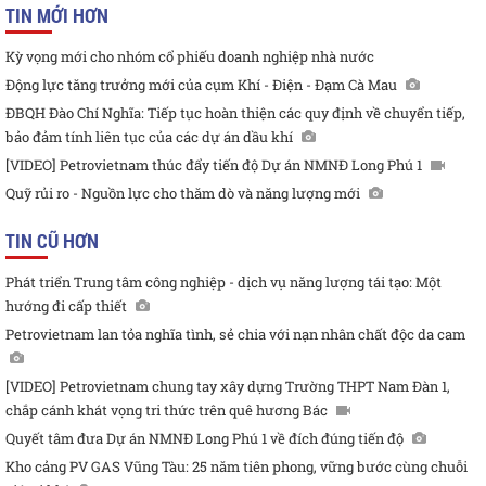
TIN MỚI HƠN
Kỳ vọng mới cho nhóm cổ phiếu doanh nghiệp nhà nước
Động lực tăng trưởng mới của cụm Khí - Điện - Đạm Cà Mau
ĐBQH Đào Chí Nghĩa: Tiếp tục hoàn thiện các quy định về chuyển tiếp,
bảo đảm tính liên tục của các dự án dầu khí
[VIDEO] Petrovietnam thúc đẩy tiến độ Dự án NMNĐ Long Phú 1
Quỹ rủi ro - Nguồn lực cho thăm dò và năng lượng mới
TIN CŨ HƠN
Phát triển Trung tâm công nghiệp - dịch vụ năng lượng tái tạo: Một
hướng đi cấp thiết
Petrovietnam lan tỏa nghĩa tình, sẻ chia với nạn nhân chất độc da cam
[VIDEO] Petrovietnam chung tay xây dựng Trường THPT Nam Đàn 1,
chắp cánh khát vọng tri thức trên quê hương Bác
Quyết tâm đưa Dự án NMNĐ Long Phú 1 về đích đúng tiến độ
Kho cảng PV GAS Vũng Tàu: 25 năm tiên phong, vững bước cùng chuỗi