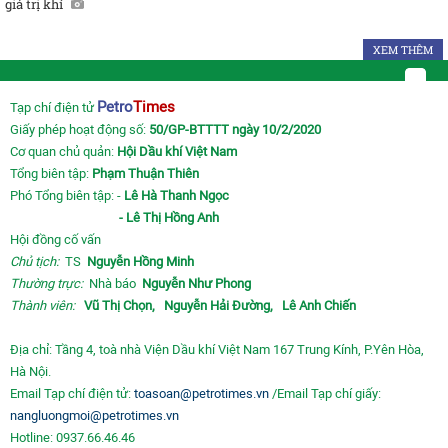
giá trị khí
XEM THÊM
Petro
Times
Tạp chí điện tử
Giấy phép hoạt động số:
50/GP-BTTTT ngày 10/2/2020
Cơ quan chủ quản:
Hội Dầu khí Việt Nam
Tổng biên tập:
Phạm Thuận Thiên
Phó Tổng biên tập: -
Lê Hà Thanh Ngọc
- Lê Thị Hồng Anh
Hội đồng cố vấn
Chủ tịch:
TS
Nguyễn Hồng Minh
Thường trực:
Nhà báo
Nguyễn Như Phong
Thành viên:
Vũ Thị Chọn,
Nguyễn Hải Đường,
Lê Anh Chiến
Địa chỉ: Tầng 4, toà nhà Viện Dầu khí Việt Nam 167 Trung Kính, P.Yên Hòa,
Hà Nội.
Email Tạp chí điện tử:
toasoan@petrotimes.vn
/Email Tạp chí giấy:
nangluongmoi@petrotimes.vn
Hotline: 0937.66.46.46