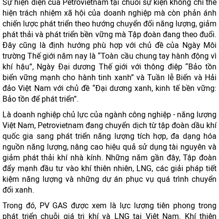
Sự hiện diện của Petrovietnam tại chuỗi sự kiện không chỉ thể
hiện trách nhiệm xã hội của doanh nghiệp mà còn phản ánh
chiến lược phát triển theo hướng chuyển đổi năng lượng, giảm
phát thải và phát triển bền vững mà Tập đoàn đang theo đuổi.
Đây cũng là định hướng phù hợp với chủ đề của Ngày Môi
trường Thế giới năm nay là “Toàn cầu chung tay hành động vì
khí hậu”, Ngày Đại dương Thế giới với thông điệp “Bảo tồn
biển vững mạnh cho hành tinh xanh” và Tuần lễ Biển và Hải
đảo Việt Nam với chủ đề “Đại dương xanh, kinh tế bền vững:
Bảo tồn để phát triển”.
Là doanh nghiệp chủ lực của ngành công nghiệp - năng lượng
Việt Nam, Petrovietnam đang chuyển dịch từ tập đoàn dầu khí
quốc gia sang phát triển năng lượng tích hợp, đa dạng hóa
nguồn năng lượng, nâng cao hiệu quả sử dụng tài nguyên và
giảm phát thải khí nhà kính. Những năm gần đây, Tập đoàn
đẩy mạnh đầu tư vào khí thiên nhiên, LNG, các giải pháp tiết
kiệm năng lượng và những dự án phục vụ quá trình chuyển
đổi xanh.
Trong đó, PV GAS được xem là lực lượng tiên phong trong
phát triển chuỗi giá trị khí và LNG tại Việt Nam. Khí thiên