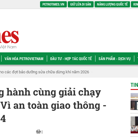
PETROTIMES.VN
GIỮ LỬA DI SẢN
NĂNG LƯỢNG QUỐC TẾ
KIN
VĂN HÓA PETROVIETNAM
ĐẦU TƯ - HỢP TÁC QUỐC TẾ
SẢN PHẨM - DỊCH VỤ
cho các đợt bảo dưỡng sửa chữa dừng khí năm 2026
[Infographic] Petroviet
TI
g hành cùng giải chạy
ì an toàn giao thông -
24
|