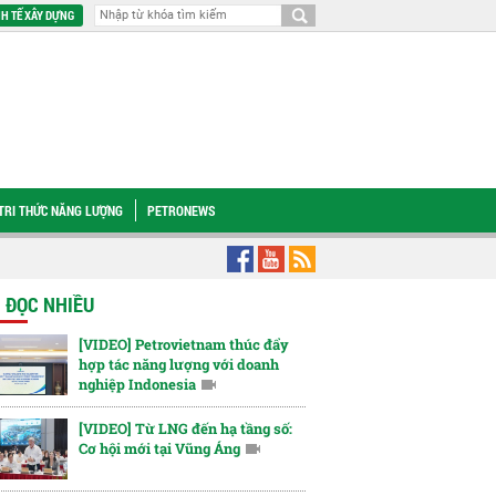
H TẾ XÂY DỰNG
TRI THỨC NĂNG LƯỢNG
PETRONEWS
nam gìn giữ văn hóa "Nghĩa tình" từ sự quan tâm tới người lao động hưu trí
Để
N ĐỌC NHIỀU
[VIDEO] Petrovietnam thúc đẩy
hợp tác năng lượng với doanh
nghiệp Indonesia
[VIDEO] Từ LNG đến hạ tầng số:
Cơ hội mới tại Vũng Áng