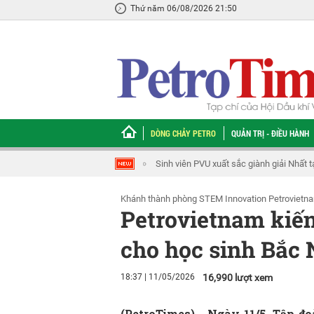
Thứ năm 06/08/2026 21:50
DÒNG CHẢY PETRO
QUẢN TRỊ - ĐIỀU HÀNH
Tổng Giám đốc Petrovietnam Lê Mạnh Cườ
Khánh thành phòng STEM Innovation Petrovietna
Petrovietnam kiến
cho học sinh Bắc 
18:37 | 11/05/2026
16,990 lượt xem
(PetroTimes) -
Ngày 11/5, Tập đ