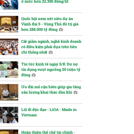
ở mức hơn 22.300 đồng/lít
Quốc hội xem xét siêu dự án
Vành đai 5 - Vùng Thủ đô trị giá
hơn 288.000 tỷ đồng
Cắt giảm ngành, nghề kinh doanh
có điều kiện phải dựa trên tiêu
chí thống nhất
Tin tức kinh tế ngày 5/8: Dư nợ
tín dụng vượt ngưỡng 20 triệu tỷ
đồng
Ưu đãi mỏ cận biên giúp gia tăng
sản lượng khai thác dầu khí
Lối đi độc đạo - LiOA - Made in
Vietnam
Hoàn thiện thể chế tài chính -