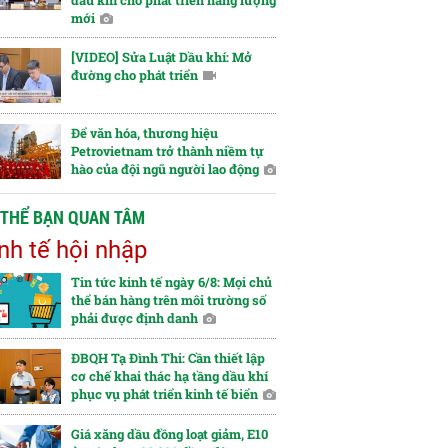
dầu khí cho phát triển năng lượng
mới
[VIDEO] Sửa Luật Dầu khí: Mở
đường cho phát triển
Để văn hóa, thương hiệu
Petrovietnam trở thành niềm tự
hào của đội ngũ người lao động
 THỂ BẠN QUAN TÂM
nh tế hội nhập
Tin tức kinh tế ngày 6/8: Mọi chủ
thể bán hàng trên môi trường số
phải được định danh
ĐBQH Tạ Đình Thi: Cần thiết lập
cơ chế khai thác hạ tầng dầu khí
phục vụ phát triển kinh tế biển
Giá xăng dầu đồng loạt giảm, E10