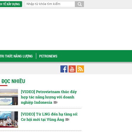
H TẾ XÂY DỰNG
TRI THỨC NĂNG LƯỢNG
PETRONEWS
 GAS tập trung nguồn lực, sẵn sàng cho các đợt bảo dưỡng sửa chữa dừng khí
N ĐỌC NHIỀU
[VIDEO] Petrovietnam thúc đẩy
hợp tác năng lượng với doanh
nghiệp Indonesia
[VIDEO] Từ LNG đến hạ tầng số:
Cơ hội mới tại Vũng Áng