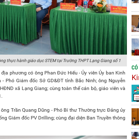
òng thực hành giáo dục STEM tại Trường THPT Lạng Giang số 1
CÓ
à địa phương có ông Phan Đức Hiếu - Ủy viên Ủy ban Kinh
Ki
a - Phó Giám đốc Sở GD&ĐT tỉnh Bắc Ninh; ông Nguyễn
 HĐND xã Lạng Giang; cùng toàn thể cán bộ, giáo viên và
1.
 có ông Trần Quang Dũng - Phó Bí thư Thường trực Đảng ủy
ng Giám đốc PV Drilling; cùng đại diện Ban Truyền thông