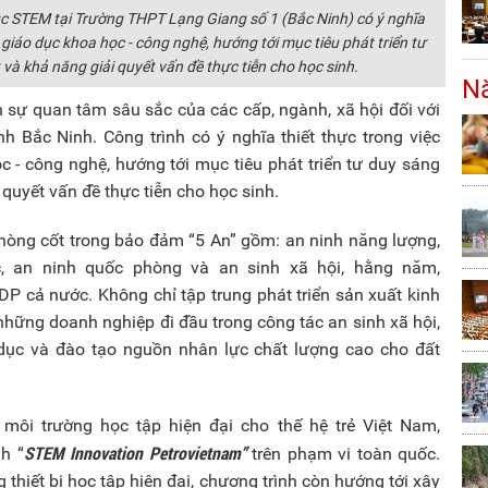
c STEM tại Trường THPT Lạng Giang số 1 (Bắc Ninh) có ý nghĩa
 giáo dục khoa học - công nghệ, hướng tới mục tiêu phát triển tư
 và khả năng giải quyết vấn đề thực tiễn cho học sinh.
Nă
n sự quan tâm sâu sắc của các cấp, ngành, xã hội đối với
h Bắc Ninh. Công trình có ý nghĩa thiết thực trong việc
 - công nghệ, hướng tới mục tiêu phát triển tư duy sáng
 quyết vấn đề thực tiễn cho học sinh.
 nòng cốt trong bảo đảm “5 An” gồm: an ninh năng lượng,
c, an ninh quốc phòng và an sinh xã hội, hằng năm,
 cả nước. Không chỉ tập trung phát triển sản xuất kinh
những doanh nghiệp đi đầu trong công tác an sinh xã hội,
 dục và đào tạo nguồn nhân lực chất lượng cao cho đất
i trường học tập hiện đại cho thế hệ trẻ Việt Nam,
STEM Innovation Petrovietnam”
h “
trên phạm vi toàn quốc.
g thiết bị học tập hiện đại, chương trình còn hướng tới xây