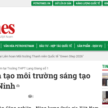
PETROTIMES.VN
GIỮ LỬA DI SẢN
NĂNG LƯỢNG QUỐC TẾ
KIN
VĂN HÓA PETROVIETNAM
ĐẦU TƯ - HỢP TÁC QUỐC TẾ
SẢN PHẨM - DỊCH VỤ
ng: Đẩy nhanh Ô Môn III, IV để phát huy hiệu quả chuỗi khí - điện Lô B
PV
TI
m tại Trường THPT Lạng Giang số 1
 tạo môi trường sáng tạo
Ninh
|
oàn Công nghiệp - Năng lượng Quốc gia Việt Nam