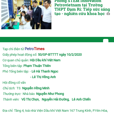
Phòng STEM Innovation
Petrovietnam tại Trường
THPT Đạm Ri: Tiếp sức sáng
tạo - nghiên cứu khoa học
Petro
Times
Tạp chí điện tử
Giấy phép hoạt động số:
50/GP-BTTTT ngày 10/2/2020
Cơ quan chủ quản:
Hội Dầu khí Việt Nam
Tổng biên tập:
Phạm Thuận Thiên
Phó Tổng biên tập: -
Lê Hà Thanh Ngọc
- Lê Thị Hồng Anh
Hội đồng cố vấn
Chủ tịch:
TS
Nguyễn Hồng Minh
Thường trực:
Nhà báo
Nguyễn Như Phong
Thành viên:
Vũ Thị Chọn,
Nguyễn Hải Đường,
Lê Anh Chiến
Địa chỉ: Tầng 4, toà nhà Viện Dầu khí Việt Nam 167 Trung Kính, P.Yên Hòa,