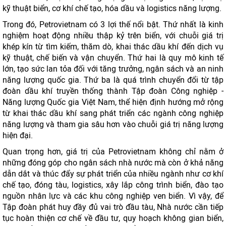
kỹ thuật biển, cơ khí chế tạo, hóa dầu và logistics năng lượng.
Trong đó, Petrovietnam có 3 lợi thế nổi bật. Thứ nhất là kinh
nghiệm hoạt động nhiều thập kỷ trên biển, với chuỗi giá trị
khép kín từ tìm kiếm, thăm dò, khai thác dầu khí đến dịch vụ
kỹ thuật, chế biến và vận chuyển. Thứ hai là quy mô kinh tế
lớn, tạo sức lan tỏa đối với tăng trưởng, ngân sách và an ninh
năng lượng quốc gia. Thứ ba là quá trình chuyển đổi từ tập
đoàn dầu khí truyền thống thành Tập đoàn Công nghiệp -
Năng lượng Quốc gia Việt Nam, thể hiện định hướng mở rộng
từ khai thác dầu khí sang phát triển các ngành công nghiệp
năng lượng và tham gia sâu hơn vào chuỗi giá trị năng lượng
hiện đại.
Quan trọng hơn, giá trị của Petrovietnam không chỉ nằm ở
những đóng góp cho ngân sách nhà nước mà còn ở khả năng
dẫn dắt và thúc đẩy sự phát triển của nhiều ngành như cơ khí
chế tạo, đóng tàu, logistics, xây lắp công trình biển, đào tạo
nguồn nhân lực và các khu công nghiệp ven biển. Vì vậy, để
Tập đoàn phát huy đầy đủ vai trò đầu tàu, Nhà nước cần tiếp
tục hoàn thiện cơ chế về đầu tư, quy hoạch không gian biển,