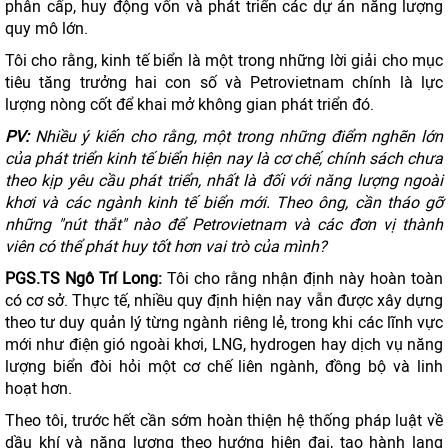
phân cấp, huy động vốn và phát triển các dự án năng lượng
quy mô lớn.
Tôi cho rằng, kinh tế biển là một trong những lời giải cho mục
tiêu tăng trưởng hai con số và Petrovietnam chính là lực
lượng nòng cốt để khai mở không gian phát triển đó.
PV:
Nhiều ý kiến cho rằng, một trong những điểm nghẽn lớn
của phát triển kinh tế biển hiện nay là cơ chế, chính sách chưa
theo kịp yêu cầu phát triển, nhất là đối với năng lượng ngoài
khơi và các ngành kinh tế biển mới. Theo ông, cần tháo gỡ
những "nút thắt" nào để Petrovietnam và các đơn vị thành
viên có thể phát huy tốt hơn vai trò của mình?
PGS.TS Ngô Trí Long:
Tôi cho rằng nhận định này hoàn toàn
có cơ sở. Thực tế, nhiều quy định hiện nay vẫn được xây dựng
theo tư duy quản lý từng ngành riêng lẻ, trong khi các lĩnh vực
mới như điện gió ngoài khơi, LNG, hydrogen hay dịch vụ năng
lượng biển đòi hỏi một cơ chế liên ngành, đồng bộ và linh
hoạt hơn.
Theo tôi, trước hết cần sớm hoàn thiện hệ thống pháp luật về
dầu khí và năng lượng theo hướng hiện đại, tạo hành lang