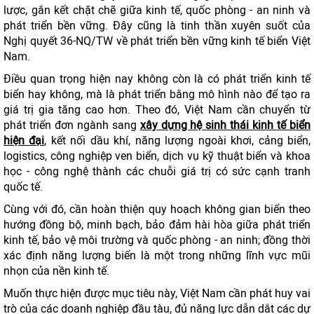
lược, gắn kết chặt chẽ giữa kinh tế, quốc phòng - an ninh và
phát triển bền vững. Đây cũng là tinh thần xuyên suốt của
Nghị quyết 36-NQ/TW về phát triển bền vững kinh tế biển Việt
Nam.
Điều quan trọng hiện nay không còn là có phát triển kinh tế
biển hay không, mà là phát triển bằng mô hình nào để tạo ra
giá trị gia tăng cao hơn. Theo đó, Việt Nam cần chuyển từ
phát triển đơn ngành sang
xây dựng hệ sinh thái kinh tế biển
hiện đại
, kết nối dầu khí, năng lượng ngoài khơi, cảng biển,
logistics, công nghiệp ven biển, dịch vụ kỹ thuật biển và khoa
học - công nghệ thành các chuỗi giá trị có sức cạnh tranh
quốc tế.
Cùng với đó, cần hoàn thiện quy hoạch không gian biển theo
hướng đồng bộ, minh bạch, bảo đảm hài hòa giữa phát triển
kinh tế, bảo vệ môi trường và quốc phòng - an ninh; đồng thời
xác định năng lượng biển là một trong những lĩnh vực mũi
nhọn của nền kinh tế.
Muốn thực hiện được mục tiêu này, Việt Nam cần phát huy vai
trò của các doanh nghiệp đầu tàu, đủ năng lực dẫn dắt các dự