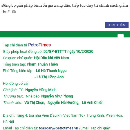
Đồng bộ giải pháp bình ổn giá xăng dầu, tiếp tục duy trì chính sách giảm
thuế
XEM THÊM
Petro
Times
Tạp chí điện tử
Giấy phép hoạt động số:
50/GP-BTTTT ngày 10/2/2020
Cơ quan chủ quản:
Hội Dầu khí Việt Nam
Tổng biên tập:
Phạm Thuận Thiên
Phó Tổng biên tập: -
Lê Hà Thanh Ngọc
- Lê Thị Hồng Anh
Hội đồng cố vấn
Chủ tịch:
TS
Nguyễn Hồng Minh
Thường trực:
Nhà báo
Nguyễn Như Phong
Thành viên:
Vũ Thị Chọn,
Nguyễn Hải Đường,
Lê Anh Chiến
Địa chỉ: Tầng 4, toà nhà Viện Dầu khí Việt Nam 167 Trung Kính, P.Yên Hòa,
Hà Nội.
Email Tạp chí điện tử:
toasoan@petrotimes.vn
/Email Tạp chí giấy: