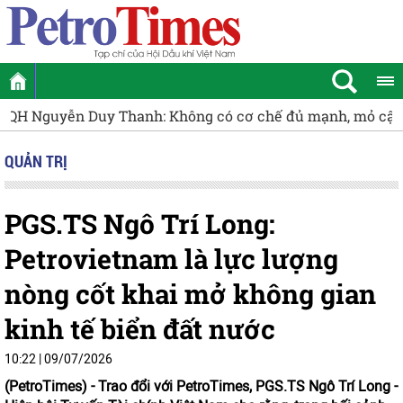
mỏ cận biên sẽ tiếp tục nằm dưới đáy biển
Cần cơ chế đặ
QUẢN TRỊ
PGS.TS Ngô Trí Long:
Petrovietnam là lực lượng
nòng cốt khai mở không gian
kinh tế biển đất nước
10:22 | 09/07/2026
(PetroTimes) -
Trao đổi với PetroTimes, PGS.TS Ngô Trí Long -