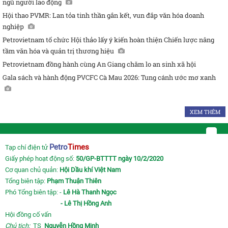
ngũ người lao động
Hội thao PVMR: Lan tỏa tinh thần gắn kết, vun đắp văn hóa doanh
nghiệp
Petrovietnam tổ chức Hội thảo lấy ý kiến hoàn thiện Chiến lược nâng
tầm văn hóa và quản trị thương hiệu
Petrovietnam đồng hành cùng An Giang chăm lo an sinh xã hội
Gala sách và hành động PVCFC Cà Mau 2026: Tung cánh ước mơ xanh
XEM THÊM
Petro
Times
Tạp chí điện tử
Giấy phép hoạt động số:
50/GP-BTTTT ngày 10/2/2020
Cơ quan chủ quản:
Hội Dầu khí Việt Nam
Tổng biên tập:
Phạm Thuận Thiên
Phó Tổng biên tập: -
Lê Hà Thanh Ngọc
- Lê Thị Hồng Anh
Hội đồng cố vấn
Chủ tịch:
TS
Nguyễn Hồng Minh