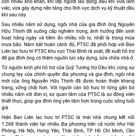
còn nhiều khó khăn, khi lớp người lao động dầu khí vừa làm
việc, vừa gây dựng nền tảng cho lĩnh vực dịch vụ kỹ thuật dầu
khí sau này.
Sau nhiều năm sử dụng, ngôi nhà của gia đình ông Nguyễn
Hữu Thịnh đã xuống cấp nghiêm trọng, ảnh hưởng đến sinh
hoạt hằng ngày và tiềm ẩn nhiều nỗi lo, nhất là trong mùa
mưa bão. Nắm bắt hoàn cảnh đó, PTSC đã phối hợp với Ban
Liên lạc hưu trí PTSC khu vực Thái Bình rà soát, đề xuất hỗ trợ
để gia đình ông có thêm nguồn lực xây dựng, sửa chữa nhà ở.
Từ nguồn kinh phí hỗ trợ của Quỹ Tương trợ Dầu khí, cùng sự
chung tay của chính quyền địa phương và gia đình, ngôi nhà
mới của ông Nguyễn Hữu Thịnh đã được hoàn thiện khang
trang, vững chãi hơn. Với người cán bộ hưu trí từng gắn bó
nhiều năm với đơn vị, sự quan tâm của PTSC là sự động viên
thiết thực, giúp gia đình ông yên tâm hơn trong cuộc sống tuổi
già.
Hiện Ban Liên lạc hưu trí PTSC là mái nhà chung kết nối
1.268 thành viên tại nhiều địa phương trên cả nước như Hải
Phòng, Hà Nội, Hưng Yên, Thái Bình, TP Hồ Chí Minh, Cần