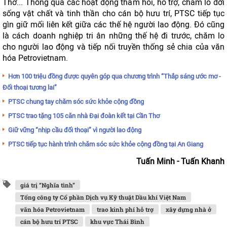
Thơ... Thông qua các hoạt động thăm hỏi, hỗ trợ, chăm lo đời
sống vật chất và tinh thần cho cán bộ hưu trí, PTSC tiếp tục
gìn giữ mối liên kết giữa các thế hệ người lao động. Đó cũng
là cách doanh nghiệp tri ân những thế hệ đi trước, chăm lo
cho người lao động và tiếp nối truyền thống sẻ chia của văn
hóa Petrovietnam.
Hơn 100 triệu đồng được quyên góp qua chương trình “Thắp sáng ước mơ -
Đối thoại tương lai”
PTSC chung tay chăm sóc sức khỏe cộng đồng
PTSC trao tặng 105 căn nhà Đại đoàn kết tại Cần Thơ
Giữ vững “nhịp cầu đối thoại” vì người lao động
PTSC tiếp tục hành trình chăm sóc sức khỏe cộng đồng tại An Giang
Tuấn Minh - Tuấn Khanh
giá trị “Nghĩa tình”
Tổng công ty Cổ phần Dịch vụ Kỹ thuật Dầu khí Việt Nam
văn hóa Petrovietnam
trao kinh phí hỗ trợ
xây dựng nhà ở
cán bộ hưu trí PTSC
khu vực Thái Bình