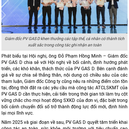
Giám đốc PV GAS D khen thưởng các tập thể, cá nhân có thành tích
xuất sắc trong công tác ghi nhận an toàn
Phát biểu tại Hội nghị, ông Đỗ Phạm Hồng Minh – Giám đốc
PV GAS D chia sẻ với Hội nghị về bối cảnh, định hướng phát
triển, các khó khăn, thách thức của PV GAS D. Bên cạnh đánh
giá về sự chia sẻ thẳng thắn, nội dung có chiều sâu của các
tham luận, Giám đốc Công ty cũng nêu ra những điểm còn tồn
tại, đồng thời đặt ra các yêu cầu mà công tác ATCLSKMT của
PV GAS D cần thực hiện, cải tiến trong thời gian tới làm trụ cột
vững chắc cho mọi hoạt động SXKD của đơn vị, đặc biệt trong
bối cảnh chuyển đổi số trở thành động lực đổi mới, định hình
lại mọi lĩnh vực.
Năm 2025 và giai đoạn về sau, PV GAS D quyết tâm triển khai
công tác an toàn, sức khỏe, môi trường với tiêu chuẩn cao