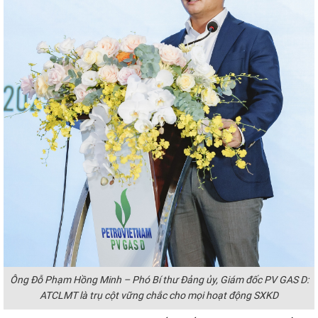
Ông Đỗ Phạm Hồng Minh – Phó Bí thư Đảng ủy, Giám đốc PV GAS D:
ATCLMT là trụ cột vững chắc cho mọi hoạt động SXKD