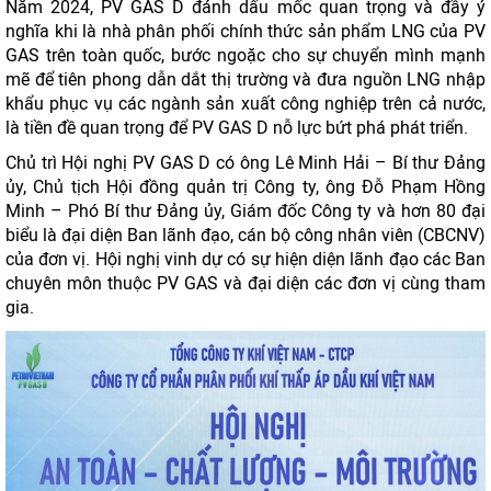
Năm 2024, PV GAS D đánh dấu mốc quan trọng và đầy ý
nghĩa khi là nhà phân phối chính thức sản phẩm LNG của PV
GAS trên toàn quốc, bước ngoặc cho sự chuyển mình mạnh
mẽ để tiên phong dẫn dắt thị trường và đưa nguồn LNG nhập
khẩu phục vụ các ngành sản xuất công nghiệp trên cả nước,
là tiền đề quan trọng để PV GAS D nỗ lực bứt phá phát triển.
Chủ trì Hội nghị PV GAS D có ông Lê Minh Hải – Bí thư Đảng
ủy, Chủ tịch Hội đồng quản trị Công ty, ông Đỗ Phạm Hồng
Minh – Phó Bí thư Đảng ủy, Giám đốc Công ty và hơn 80 đại
biểu là đại diện Ban lãnh đạo, cán bộ công nhân viên (CBCNV)
của đơn vị. Hội nghị vinh dự có sự hiện diện lãnh đạo các Ban
chuyên môn thuộc PV GAS và đại diện các đơn vị cùng tham
gia.