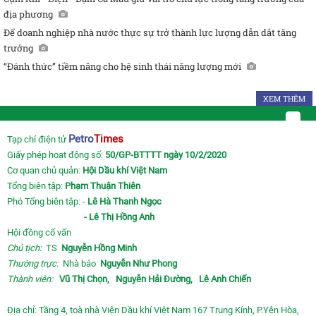
địa phương
Để doanh nghiệp nhà nước thực sự trở thành lực lượng dẫn dắt tăng
trưởng
“Đánh thức” tiềm năng cho hệ sinh thái năng lượng mới
XEM THÊM
Petro
Times
Tạp chí điện tử
Giấy phép hoạt động số:
50/GP-BTTTT ngày 10/2/2020
Cơ quan chủ quản:
Hội Dầu khí Việt Nam
Tổng biên tập:
Phạm Thuận Thiên
Phó Tổng biên tập: -
Lê Hà Thanh Ngọc
- Lê Thị Hồng Anh
Hội đồng cố vấn
Chủ tịch:
TS
Nguyễn Hồng Minh
Thường trực:
Nhà báo
Nguyễn Như Phong
Thành viên:
Vũ Thị Chọn,
Nguyễn Hải Đường,
Lê Anh Chiến
Địa chỉ: Tầng 4, toà nhà Viện Dầu khí Việt Nam 167 Trung Kính, P.Yên Hòa,