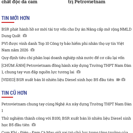
chất độc da cam
trị Petrovietnam
TIN MỚI HƠN
BSR phát hành hồ sơ mời tài trợ vốn cho Dự án Nâng cấp mở rộng NMLD
Dung Quất
PVI được vinh danh Top 10 Công ty bảo hiểm phi nhân thọ uy tín Việt
Nam năm 2026
Quy định tiêu chí phân loại doanh nghiệp nhà nước để cơ cấu lại vốn
[CHÙM ẢNH] Petrovietnam đồng hành xây dựng Trường THPT Nam Đàn
1, chung tay vun đắp nguồn lực tương lai
[VIDEO] BSR xuất bán lô nhiên liệu Diesel sinh học B5 đầu tiên
TIN CŨ HƠN
Petrovietnam chung tay cùng Nghệ An xây dựng Trường THPT Nam Đàn
1
Thử nghiệm thành công với B100, BSR xuất bán lô nhiên liệu Diesel sinh
học B5 đầu tiên
Cụm Khí - Điện - Đạm Cà Mau giữ vai trò chủ lực trong tăng trưởng của