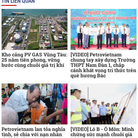
TIN LIÊN QUAN
Kho cảng PV GAS Vũng Tàu:
[VIDEO] Petrovietnam
25 năm tiên phong, vững
chung tay xây dựng Trường
bước cùng chuỗi giá trị khí
THPT Nam Đàn 1, chắp
cánh khát vọng tri thức trên
quê hương Bác
Petrovietnam lan tỏa nghĩa
[VIDEO] Lô B - Ô Môn: Minh
tình, sẻ chia với nạn nhân
chứng sức mạnh chuỗi giá