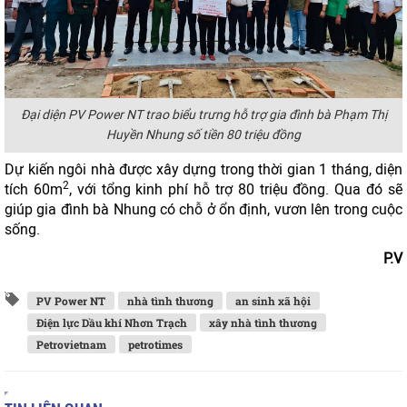
Đại diện PV Power NT trao biểu trưng hỗ trợ gia đình bà
Phạm Thị
Huyền Nhung
số tiền 80 triệu đồng
Dự kiến ngôi nhà được xây dựng trong thời gian 1 tháng, diện
2
tích 60m
, với tổng kinh phí hỗ trợ 80 triệu đồng. Qua đó sẽ
giúp gia đình bà Nhung có chỗ ở ổn định, vươn lên trong cuộc
sống.
P.V
PV Power NT
nhà tình thương
an sinh xã hội
Điện lực Dầu khí Nhơn Trạch
xây nhà tình thương
Petrovietnam
petrotimes