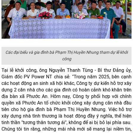
Các đại biểu và gia đình bà Phạm Thị Huyền Nhung tham dự lễ khởi
công
Tại lễ khởi công, ông Nguyễn Thanh Tùng - Bí thư Đảng ủy,
Giám đốc PV Power NT chia sẻ: "Trong năm 2025, bên cạnh
các hoạt động an sinh xã hội khác, Công ty dự kiến hỗ trợ xây
dựng 2 căn nhà cho các gia đình có hoàn cảnh khó khăn trên
địa bàn xã Phước An. Hôm nay, Công ty phối hợp với chính
quyền xã Phước An tổ chức khởi công xây dựng căn nhà đầu
tiên cho hộ gia đình bà Phạm Thị Huyền Nhung. Việc hỗ trợ
xây dựng nhà tình thương là hoạt động đầy ý nghĩa, thể hiện
tinh thần "tương thân tương ái", không để ai bị bỏ lại phía sau.
Chúng tôi tin rằng, những mái nhà mới sẽ mang lại niềm tin,