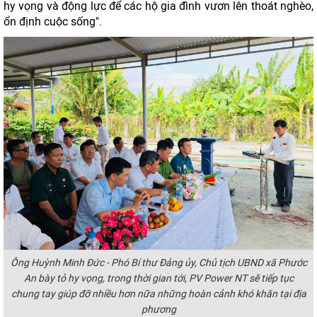
hy vọng và động lực để các hộ gia đình vươn lên thoát nghèo,
ổn định cuộc sống".
Ông Huỳnh Minh Đức - Phó Bí thư Đảng ủy, Chủ tịch UBND xã Phước
An bày tỏ h
y vọng, trong thời gian tới, PV Power NT sẽ tiếp tục
chung tay giúp đỡ nhiều hơn nữa những hoàn cảnh khó khăn tại địa
phương