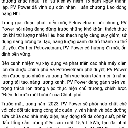
thưởng khác nhau. Tại sự kiện kỷ niệm 15 năm Ngày thành
lập, PV Power đã vinh dự đón nhận Huân chương Lao động
hạng Nhì.
Trong giai đoạn phát triển mới, Petrovietnam nói chung, PV
Power nói riêng đang đứng trước những khó khăn, thách thức
lớn khi trữ lượng nhiên liệu hóa thạch ngày càng suy giảm, sử
dụng năng lượng tái tạo, năng lượng xanh đã trở thành xu thế
tất yếu, đòi hỏi Petrovietnam, PV Power có hướng đi mới, ổn
định bền vững.
Bên cạnh nhiệm vụ xây dựng và phát triển các nhà máy điện
lớn đã được Chính phủ và Petrovietnam phê duyệt, PV Power
còn được giao nhiệm vụ trong lĩnh vực hoàn toàn mới là năng
lượng tái tạo, năng lượng xanh. PV Power đang gánh trên vai
trọng trách lớn trong việc thực hiện chủ trương, chiến lược
“Điện đi trước một bước” của Chính phủ.
Trước mắt, trong năm 2023, PV Power sẽ phối hợp chặt chẽ
với các đối tác trong công tác quản lý, vận hành và bảo dưỡng
sửa chữa các nhà máy điện; huy động tối đa công suất; phấn
đấu tổng sản lượng điện sản xuất 15,6 tỉ kWh, tạo đà phát