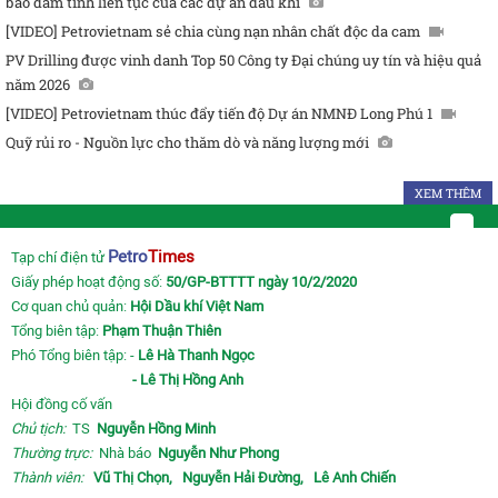
bảo đảm tính liên tục của các dự án dầu khí
[VIDEO] Petrovietnam sẻ chia cùng nạn nhân chất độc da cam
PV Drilling được vinh danh Top 50 Công ty Đại chúng uy tín và hiệu quả
năm 2026
[VIDEO] Petrovietnam thúc đẩy tiến độ Dự án NMNĐ Long Phú 1
Quỹ rủi ro - Nguồn lực cho thăm dò và năng lượng mới
XEM THÊM
Petro
Times
Tạp chí điện tử
Giấy phép hoạt động số:
50/GP-BTTTT ngày 10/2/2020
Cơ quan chủ quản:
Hội Dầu khí Việt Nam
Tổng biên tập:
Phạm Thuận Thiên
Phó Tổng biên tập: -
Lê Hà Thanh Ngọc
- Lê Thị Hồng Anh
Hội đồng cố vấn
Chủ tịch:
TS
Nguyễn Hồng Minh
Thường trực:
Nhà báo
Nguyễn Như Phong
Thành viên:
Vũ Thị Chọn,
Nguyễn Hải Đường,
Lê Anh Chiến