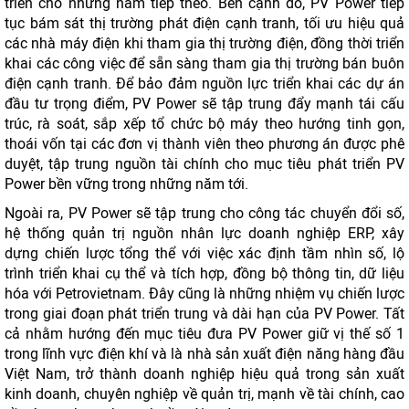
triển cho những năm tiếp theo. Bên cạnh đó, PV Power tiếp
tục bám sát thị trường phát điện cạnh tranh, tối ưu hiệu quả
các nhà máy điện khi tham gia thị trường điện, đồng thời triển
khai các công việc để sẵn sàng tham gia thị trường bán buôn
điện cạnh tranh. Để bảo đảm nguồn lực triển khai các dự án
đầu tư trọng điểm, PV Power sẽ tập trung đẩy mạnh tái cấu
trúc, rà soát, sắp xếp tổ chức bộ máy theo hướng tinh gọn,
thoái vốn tại các đơn vị thành viên theo phương án được phê
duyệt, tập trung nguồn tài chính cho mục tiêu phát triển PV
Power bền vững trong những năm tới.
Ngoài ra, PV Power sẽ tập trung cho công tác chuyển đổi số,
hệ thống quản trị nguồn nhân lực doanh nghiệp ERP, xây
dựng chiến lược tổng thể với việc xác định tầm nhìn số, lộ
trình triển khai cụ thể và tích hợp, đồng bộ thông tin, dữ liệu
hóa với Petrovietnam. Đây cũng là những nhiệm vụ chiến lược
trong giai đoạn phát triển trung và dài hạn của PV Power. Tất
cả nhằm hướng đến mục tiêu đưa PV Power giữ vị thế số 1
trong lĩnh vực điện khí và là nhà sản xuất điện năng hàng đầu
Việt Nam, trở thành doanh nghiệp hiệu quả trong sản xuất
kinh doanh, chuyên nghiệp về quản trị, mạnh về tài chính, cao