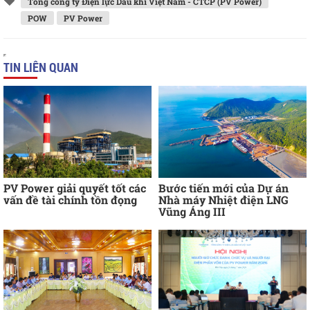
Tổng công ty Điện lực Dầu khí Việt Nam - CTCP (PV Power)
POW
PV Power
TIN LIÊN QUAN
PV Power giải quyết tốt các
Bước tiến mới của Dự án
vấn đề tài chính tồn đọng
Nhà máy Nhiệt điện LNG
Vũng Áng III