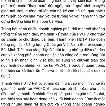
thành từ chính nội bộ doanh nghiệp. Như vậy, kiện toàn không
phải một cuộc “thay máu” đột ngột, mà là quá trình chuyển
giao nội sinh, hướng tới lớp cán bộ kế cận đã trải qua nhiều
năm gắn bó với nhà máy, với thị trường và với hành trình xây
dựng thương hiệu Phân bón Cà Mau.
Trong bối cảnh nhiều doanh nghiệp phải đối mặt với khoảng
trống thế hệ lãnh đạo, mô hình kế thừa của PVCFC cho thấy
sự chuẩn bị chủ động, bài bản. Thành viên HĐTV Tập đoàn
Công nghiệp - Năng lượng Quốc gia Việt Nam (Petrovietnam)
Bùi Minh Tiến cho rằng đây là “một trong những điểm rất tích
cực và không phải doanh nghiệp nào cũng có được”. Ông Bùi
Minh Tiến nhận định, việc bầu bổ sung và chuyển giao đội
ngũ lãnh đạo nhiệm kỳ mới tại PVCFC là bước đi quan trọng,
thể hiện sự kế thừa ổn định và phát triển liên tục của doanh
nghiệp.
Thành viên HĐTV Petrovietnam đánh giá cao mô hình chuyển
giao “nội sinh” tại PVCFC khi các cán bộ lãnh đạo chủ chốt
đều trưởng thành từ chính đơn vị, có quá trình gắn bó lâu dài,
am hiểu sâu sắc hoạt động sản xuất kinh doanh. “Đây là một
trong những điểm rất tích cực và không phải doanh nghiệp