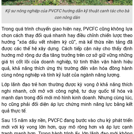
Kỹ sư nông nghiệp của PVCFC hướng dẫn kỹ thuật canh tác cho bà
con nông dân
Trong quá trình chuyển giao hiện nay, PVCFC cũng không lựa
chọn cách thay đổi quá nhanh hay điều chỉnh chiến lược theo
hướng “xóa dấu vết nhiệm kỳ cũ”, mà kế thừa nền tảng đã
được các thế hệ xây dựng. Cách tiếp cận này cho thấy định
hướng mở rộng dư địa tăng trưởng trên cơ sở giữ vững những
giá trị cốt lõi của doanh nghiệp, từ tinh thần vận hành hiệu
quả, khả năng thích ứng thị trường đến văn hóa đồng hành
cùng nông nghiệp và tính kỷ luật của ngành năng lượng.
Lớp lãnh đạo trẻ hơn thường được kỳ vọng ở khả năng thích
nghi nhanh, cởi mở với công nghệ, tư duy quốc tế hóa và
mạnh dạn trong đổi mới mô hình kinh doanh. Nhưng cùng lúc,
họ cũng phải đối diện áp lực chứng minh năng lực bằng kết
quả thực tế.
Sau 15 năm xây nền, PVCFC đang bước vào chu kỳ phát triển
mới với kỳ vọng lớn hơn, quy mô rộng hơn và áp lực cạnh
tranh mạnh hơn. Trong hành trình ấy, lớp lãnh đạo mới không