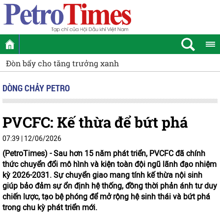
rưởng xanh
[PODCAST] Ưu đãi mỏ cận biên: "Đòn bẩy" gia t
động Bà Rịa - Vũng Tàu tổng kết Chiến dịch tình nguyện 
DÒNG CHẢY PETRO
PVCFC: Kế thừa để bứt phá
07:39 | 12/06/2026
(PetroTimes) -
Sau hơn 15 năm phát triển, PVCFC đã chính
thức chuyển đổi mô hình và kiện toàn đội ngũ lãnh đạo nhiệm
kỳ 2026-2031. Sự chuyển giao mang tính kế thừa nội sinh
giúp bảo đảm sự ổn định hệ thống, đồng thời phản ánh tư duy
chiến lược, tạo bệ phóng để mở rộng hệ sinh thái và bứt phá
trong chu kỳ phát triển mới.