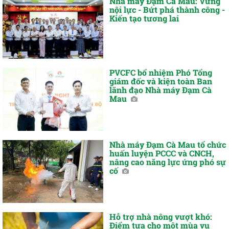
Nhà máy Đạm Cà Mau: Vững
nội lực - Bứt phá thành công -
Kiến tạo tương lai
PVCFC bổ nhiệm Phó Tổng
giám đốc và kiện toàn Ban
lãnh đạo Nhà máy Đạm Cà
Mau
Nhà máy Đạm Cà Mau tổ chức
huấn luyện PCCC và CNCH,
nâng cao năng lực ứng phó sự
cố
Hỗ trợ nhà nông vượt khó:
Điểm tựa cho một mùa vụ