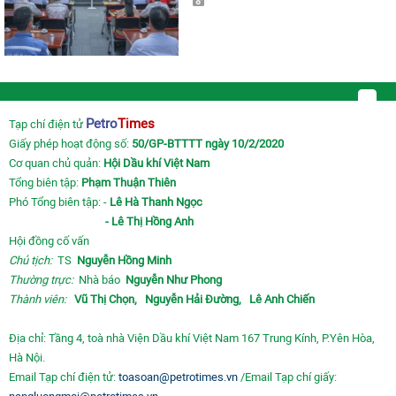
Petro
Times
Tạp chí điện tử
Giấy phép hoạt động số:
50/GP-BTTTT ngày 10/2/2020
Cơ quan chủ quản:
Hội Dầu khí Việt Nam
Tổng biên tập:
Phạm Thuận Thiên
Phó Tổng biên tập: -
Lê Hà Thanh Ngọc
- Lê Thị Hồng Anh
Hội đồng cố vấn
Chủ tịch:
TS
Nguyễn Hồng Minh
Thường trực:
Nhà báo
Nguyễn Như Phong
Thành viên:
Vũ Thị Chọn,
Nguyễn Hải Đường,
Lê Anh Chiến
Địa chỉ: Tầng 4, toà nhà Viện Dầu khí Việt Nam 167 Trung Kính, P.Yên Hòa,
Hà Nội.
Email Tạp chí điện tử:
toasoan@petrotimes.vn
/Email Tạp chí giấy: