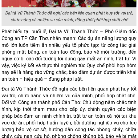
Đại tá Vũ Thành Thức đề nghị các bên liên quan phát huy tốt vai trò,
chức năng và nhiệm vụ của mình, đồng thời phối hợp chặt chẽ
Phát biểu tại buổi lễ, Đại tá Vũ Thành Thức – Phó Giám đốc
Công an TP Cần Thơ, nhấn mạnh: Các dự án năng lượng quy
mô lớn luôn tiềm ẩn nhiều yếu tố phức tạp: từ công tác giải
phóng mặt bằng, an toàn lao động, bảo vệ môi trường, đến
nguy cơ bị các đối tượng lợi dụng gây mất an ninh, trật tự. Vì
vậy, việc ký kết và thực thi nghiêm túc Quy chế phối hợp hôm
nay sẽ là hàng rào vững chắc, bảo đảm dự án được triển khai
an toàn – hiệu quả – đúng pháp luật.
Đại tá Vũ Thành Thức đề nghị các bên liên quan phát huy tốt
vai trò, chức năng và nhiệm vụ của mình, phối hợp chặt chẽ.
Đối với Công an thành phố Cần Thơ: Chủ động nắm chắc tình
hình, kịp thời tham mưu cho cấp ủy, chính quyền các biện
pháp bảo đảm an ninh chính trị, trật tự an toàn xã hội tại khu
vực dự án; phối hợp huấn luyện, bồi dưỡng nghiệp vụ cho lực
lượng bảo vệ cơ sở; hướng dẫn công tác phòng cháy, chữa
cháy, cứu nạn cứu hộ, phòng chống khủng bố, bảo vệ bí mật