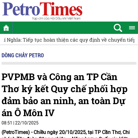
[VIDEO] Petrovietnam sẻ chia cùng nạn nhân chất độc d
DÒNG CHẢY PETRO
PVPMB và Công an TP Cần
Thơ ký kết Quy chế phối hợp
đảm bảo an ninh, an toàn Dự
án Ô Môn IV
08:51 | 22/10/2025
(PetroTimes) -
Chiều ngày 20/10/2025, tại TP Cần Thơ, Chi