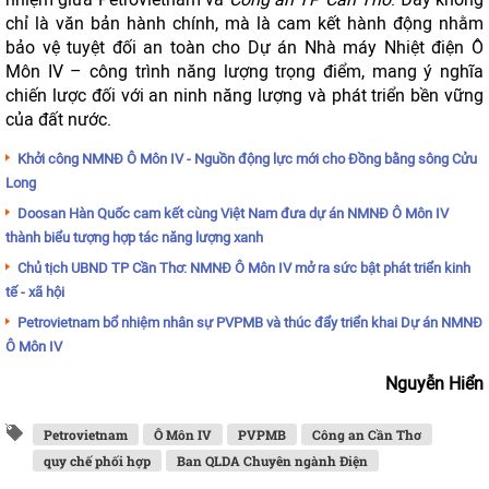
chỉ là văn bản hành chính, mà là cam kết hành động nhằm
bảo vệ tuyệt đối an toàn cho Dự án Nhà máy Nhiệt điện Ô
Môn IV – công trình năng lượng trọng điểm, mang ý nghĩa
chiến lược đối với an ninh năng lượng và phát triển bền vững
của đất nước.
Khởi công NMNĐ Ô Môn IV - Nguồn động lực mới cho Đồng bằng sông Cửu
Long
Doosan Hàn Quốc cam kết cùng Việt Nam đưa dự án NMNĐ Ô Môn IV
thành biểu tượng hợp tác năng lượng xanh
Chủ tịch UBND TP Cần Thơ: NMNĐ Ô Môn IV mở ra sức bật phát triển kinh
tế - xã hội
Petrovietnam bổ nhiệm nhân sự PVPMB và thúc đẩy triển khai Dự án NMNĐ
Ô Môn IV
Nguyễn Hiển
Petrovietnam
Ô Môn IV
PVPMB
Công an Cần Thơ
quy chế phối hợp
Ban QLDA Chuyên ngành Điện