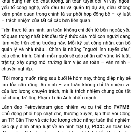
khai đúng tiến độ, chất lượng, an toàn tuyệt đối. Vì vậy, ngoài
yếu tố công nghệ, vốn đầu tư và quản trị dự án, điều không
kém phần quan trọng chính là sự phối hợp đồng bộ – kỷ luật
– trách nhiệm của tất cả các bên liên quan.
Trên thực tế, an ninh, an toàn không chỉ đến từ bên ngoài; yếu
tố quan trọng nhất bắt đầu từ ý thức của mỗi con người đang
làm việc trên công trường này. Mỗi kỹ sư, công nhân, cán bộ
quản lý và nhà thầu… Chính là những “người lính tuyến đầu”
của công trình. Chính mỗi người sẽ góp phần giữ vững kỷ luật,
trật tự, xây dựng môi trường làm việc an toàn – văn minh –
chuyên nghiệp.
“Tôi mong muốn rằng sau buổi lễ hôm nay, thông điệp này sẽ
lan tỏa sâu rộng: An ninh – an toàn không chỉ là nhiệm vụ
của lực lượng chuyên trách, mà là trách nhiệm chung của tất
cả chúng ta” ông Phạm Tuấn Anh nhấn mạnh.
Lãnh đạo Petrovietnam giao nhiệm vụ cụ thể cho
PVPMB
:
Chủ động phối hợp chặt chẽ, thường xuyên, kịp thời với Công
an TP. Cần Thơ và các lực lượng chức năng; tuân thủ nghiêm
các quy định pháp luật về an ninh trật tự, PCCC, an toàn lao