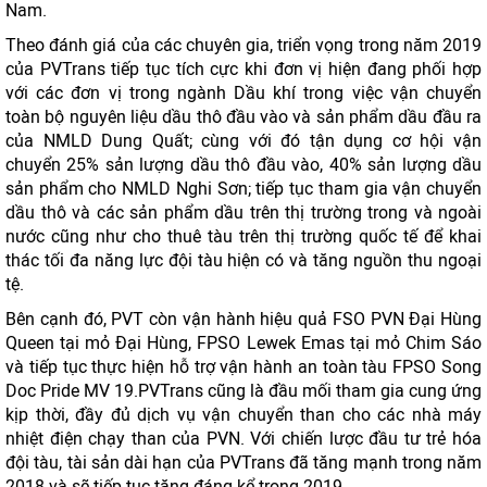
Nam.
Theo đánh giá của các chuyên gia, triển vọng trong năm 2019
của PVTrans tiếp tục tích cực khi đơn vị hiện đang phối hợp
với các đơn vị trong ngành Dầu khí trong việc vận chuyển
toàn bộ nguyên liệu dầu thô đầu vào và sản phẩm dầu đầu ra
của NMLD Dung Quất; cùng với đó tận dụng cơ hội vận
chuyển 25% sản lượng dầu thô đầu vào, 40% sản lượng dầu
sản phẩm cho NMLD Nghi Sơn; tiếp tục tham gia vận chuyển
dầu thô và các sản phẩm dầu trên thị trường trong và ngoài
nước cũng như cho thuê tàu trên thị trường quốc tế để khai
thác tối đa năng lực đội tàu hiện có và tăng nguồn thu ngoại
tệ.
Bên cạnh đó, PVT còn vận hành hiệu quả FSO PVN Đại Hùng
Queen tại mỏ Đại Hùng, FPSO Lewek Emas tại mỏ Chim Sáo
và tiếp tục thực hiện hỗ trợ vận hành an toàn tàu FPSO Song
Doc Pride MV 19.PVTrans cũng là đầu mối tham gia cung ứng
kịp thời, đầy đủ dịch vụ vận chuyển than cho các nhà máy
nhiệt điện chạy than của PVN. Với chiến lược đầu tư trẻ hóa
đội tàu, tài sản dài hạn của PVTrans đã tăng mạnh trong năm
2018 và sẽ tiếp tục tăng đáng kể trong 2019.