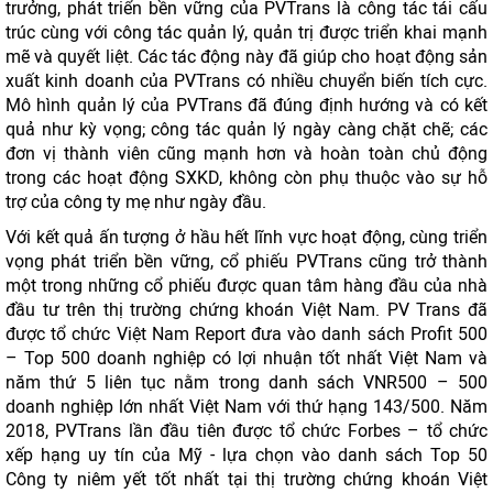
trưởng, phát triển bền vững của PVTrans là công tác tái cấu
trúc cùng với công tác quản lý, quản trị được triển khai mạnh
mẽ và quyết liệt. Các tác động này đã giúp cho hoạt động sản
xuất kinh doanh của PVTrans có nhiều chuyển biến tích cực.
Mô hình quản lý của PVTrans đã đúng định hướng và có kết
quả như kỳ vọng; công tác quản lý ngày càng chặt chẽ; các
đơn vị thành viên cũng mạnh hơn và hoàn toàn chủ động
trong các hoạt động SXKD, không còn phụ thuộc vào sự hỗ
trợ của công ty mẹ như ngày đầu.
Với kết quả ấn tượng ở hầu hết lĩnh vực hoạt động, cùng triển
vọng phát triển bền vững, cổ phiếu PVTrans cũng trở thành
một trong những cổ phiếu được quan tâm hàng đầu của nhà
đầu tư trên thị trường chứng khoán Việt Nam. PV Trans đã
được tổ chức Việt Nam Report đưa vào danh sách Profit 500
– Top 500 doanh nghiệp có lợi nhuận tốt nhất Việt Nam và
năm thứ 5 liên tục nằm trong danh sách VNR500 – 500
doanh nghiệp lớn nhất Việt Nam với thứ hạng 143/500. Năm
2018, PVTrans lần đầu tiên được tổ chức Forbes – tổ chức
xếp hạng uy tín của Mỹ - lựa chọn vào danh sách Top 50
Công ty niêm yết tốt nhất tại thị trường chứng khoán Việt