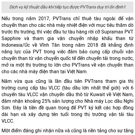
Dịch vụ kỹ thuật dầu khí tiếp tục được PVTrans duy trì ổn định1
Nếu trong năm 2017, PVTrans chỉ thuê tàu ngoài để vận
chuyển than cho các nhà máy nhiệt điện với mục tiêu thăm dò
trước thị trường, thì việc đầu tư tàu hàng rời cỡ Supramax PVT
Sapphire và tham gia vận chuyển nhập khẩu than từ
Indonesia/Úc về Vĩnh Tân trong năm 2018 đã khẳng định
năng lực của PVT trong việc đảm bảo cung cấp chuỗi vận
chuyển than từ vận chuyển quốc tế đến chuyển tải trong nước,
mở ra một thị trường to lớn cho PVTrans về vận chuyển than
cho các nhà máy điện than tại Việt Nam.
Năm vừa qua cũng là lần đầu tiên PVTrans tham gia thị
trường cung cấp tàu VLCC (tàu dầu lớn nhất thế giới) với 6
chuyến tàu VLCC vận chuyển dầu thô từ Kuwait về Việt Nam,
đảm nhận khoảng 25% sản lượng cho Nhà máy Lọc dầu Nghi
Sơn. Đây là tiền đề quan trọng để PVT ký kết các hợp đồng
dài hạn và xây dựng tên tuổi trong thị trường vận tải tàu
VLCC.
Một điểm đáng ghi nhận nữa và cũng là nền tảng cho sự tăng