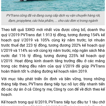
PVTrans cũng đã và đang cung cấp dịch vụ vận chuyển hàng rời,
đạm, propylene, các hóa phẩm, ... cho các đơn vị trong ngành
Theo kết quả SXKD mới nhất vừa được công bố, doanh thu
quý I/2019 PVTrans đạt 1.913 tỷ đồng, tương đương 154% kế
hoạch quý I/2019 và 105% cùng kỳ năm trước; lợi nhuận
trước thuế đạt 223 tỷ đồng, tương đương 202% kế hoạch quý
I/2019 và 114% so với cùng kỳ năm trước; nộp ngân sách Nhà
nước đạt 116 tỷ đồng, tương đương 225% kế hoạch quý
I/2019. Hoạt động kinh doanh tăng trưởng đều ở các mảng
trong các tháng đầu năm của quý I/2019 đã giúp PVTrans
hoàn thành tốt ¼ chặng đường kế hoạch năm 2019.
Với mục tiêu phát triển ổn định và bền vững, trong những
tháng tiếp theo, PVTrans đang tiếp tục nỗ lực đẩy nhanh tiến
độ các dự án ở cả Công ty mẹ, Công ty con để về đích theo kế
hoạch.
Kế hoạch trong quý II/2019, PVTrans tiếp tục đầu tư 1 tàu chở