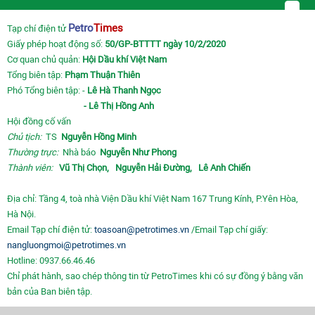
Petro
Times
Tạp chí điện tử
Giấy phép hoạt động số:
50/GP-BTTTT ngày 10/2/2020
Cơ quan chủ quản:
Hội Dầu khí Việt Nam
Tổng biên tập:
Phạm Thuận Thiên
Phó Tổng biên tập: -
Lê Hà Thanh Ngọc
- Lê Thị Hồng Anh
Hội đồng cố vấn
Chủ tịch:
TS
Nguyễn Hồng Minh
Thường trực:
Nhà báo
Nguyễn Như Phong
Thành viên:
Vũ Thị Chọn,
Nguyễn Hải Đường,
Lê Anh Chiến
Địa chỉ: Tầng 4, toà nhà Viện Dầu khí Việt Nam 167 Trung Kính, P.Yên Hòa,
Hà Nội.
Email Tạp chí điện tử:
toasoan@petrotimes.vn
/Email Tạp chí giấy:
nangluongmoi@petrotimes.vn
Hotline: 0937.66.46.46
Chỉ phát hành, sao chép thông tin từ PetroTimes khi có sự đồng ý bằng văn
bản của Ban biên tập.