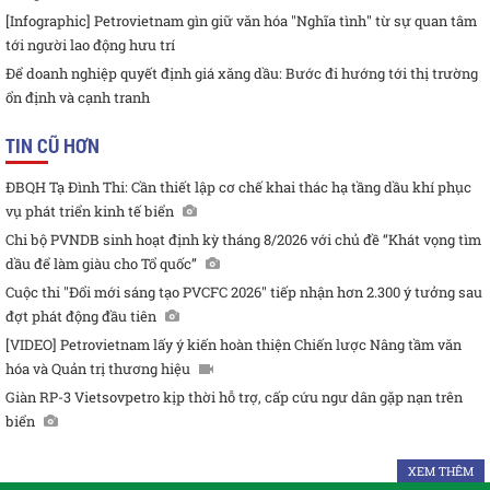
[Infographic] Petrovietnam gìn giữ văn hóa "Nghĩa tình" từ sự quan tâm
tới người lao động hưu trí
Để doanh nghiệp quyết định giá xăng dầu: Bước đi hướng tới thị trường
ổn định và cạnh tranh
TIN CŨ HƠN
ĐBQH Tạ Đình Thi: Cần thiết lập cơ chế khai thác hạ tầng dầu khí phục
vụ phát triển kinh tế biển
Chi bộ PVNDB sinh hoạt định kỳ tháng 8/2026 với chủ đề “Khát vọng tìm
dầu để làm giàu cho Tổ quốc”
Cuộc thi "Đổi mới sáng tạo PVCFC 2026" tiếp nhận hơn 2.300 ý tưởng sau
đợt phát động đầu tiên
[VIDEO] Petrovietnam lấy ý kiến hoàn thiện Chiến lược Nâng tầm văn
hóa và Quản trị thương hiệu
Giàn RP-3 Vietsovpetro kịp thời hỗ trợ, cấp cứu ngư dân gặp nạn trên
biển
XEM THÊM