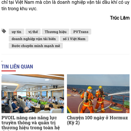
chỉ tại Việt Nam mà còn là doanh nghiệp vận tải dầu khí có uy
tín trong khu vực.
Trúc Lâm
uy tín
vị thế
Thương hiệu
PVTrans
doanh nghiệp vận tải biển
số 1 Việt Nam
Bước chuyển mình mạnh mẽ
TIN LIÊN QUAN
PVOIL nâng cao năng lực
Chuyện 100 ngày ở Hormuz
truyền thông và quản trị
(Kỳ 2)
thương hiệu trong toàn hệ