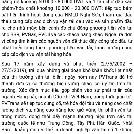
hàng rời khoảng 50.000 - 80.000 DWT và 1 tàu chở dầu sản
phẩm/hóa chất khoảng 10.000 - 20.000 DWT; tiếp tục bám
sát tiến trình hoạt động của NMLD Nghi Sơn, tham gia đấu
thầu cung cấp các dịch vụ vận tải dầu vào và sản phẩm đầu
ra cho nhà máy; bên cạnh đó chủ động phương tiện vận tải
cho BSR, PVGas, PVOil và các khách hàng khác. Ngoài ra đơn
vị cũng tìm kiếm các nguồn vốn để thúc đẩy công tác đầu tư
phát triển tăng thêm phương tiện vận tải, tăng cường cung
cấp các dịch vụ vận tải hàng hóa.
Sau 17 năm xây dựng và phát triển (27/5/2002 –
27/5/2019), trải qua những giai đoạn khó khăn khốc liệt nhất
của thị trường vận tải biển, ngày hôm nay PVTrans đã trở
thành đơn vị có thương hiệu vững chắc, có uy tín trên thị
trường. Xác định mục tiêu góp phần vào sự phát triển của
ngành Hàng hải, ngành Dầu khí Việt Nam, trong thời gian tới,
PVTrans sẽ tiếp tục củng cố, trẻ hóa đội tàu và nâng cao chất
lượng dịch vụ, nâng cao năng lực, giữ vững thị phần vận tải
trong nước; đồng thời đẩy mạnh thương hiệu trên các thị
trường quốc tế như Trung Đông, Tây Phi, Hàn Quốc, Nhật
Bản… khẳng định vị thế là doanh nghiệp vận tải số 1 không