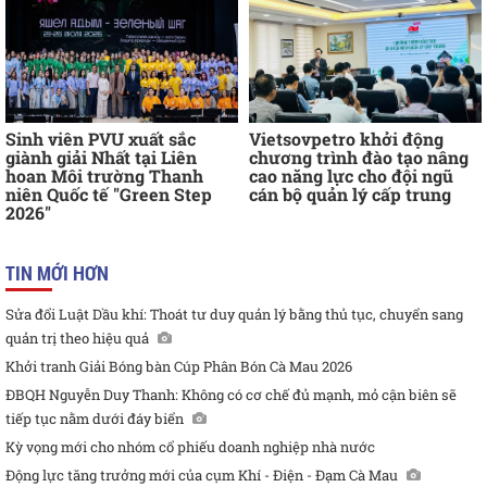
Sinh viên PVU xuất sắc
Vietsovpetro khởi động
giành giải Nhất tại Liên
chương trình đào tạo nâng
hoan Môi trường Thanh
cao năng lực cho đội ngũ
niên Quốc tế "Green Step
cán bộ quản lý cấp trung
2026"
TIN MỚI HƠN
Sửa đổi Luật Dầu khí: Thoát tư duy quản lý bằng thủ tục, chuyển sang
quản trị theo hiệu quả
Khởi tranh Giải Bóng bàn Cúp Phân Bón Cà Mau 2026
ĐBQH Nguyễn Duy Thanh: Không có cơ chế đủ mạnh, mỏ cận biên sẽ
tiếp tục nằm dưới đáy biển
Kỳ vọng mới cho nhóm cổ phiếu doanh nghiệp nhà nước
Động lực tăng trưởng mới của cụm Khí - Điện - Đạm Cà Mau