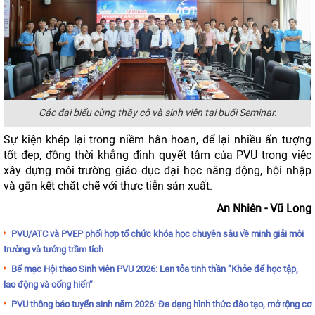
Các đại biểu cùng thầy cô và sinh viên tại buổi Seminar.
Sự kiện khép lại trong niềm hân hoan, để lại nhiều ấn tượng
tốt đẹp, đồng thời khẳng định quyết tâm của PVU trong việc
xây dựng môi trường giáo dục đại học năng động, hội nhập
và gắn kết chặt chẽ với thực tiễn sản xuất.
An Nhiên - Vũ Long
PVU/ATC và PVEP phối hợp tổ chức khóa học chuyên sâu về minh giải môi
trường và tướng trầm tích
Bế mạc Hội thao Sinh viên PVU 2026: Lan tỏa tinh thần “Khỏe để học tập,
lao động và cống hiến”
PVU thông báo tuyển sinh năm 2026: Đa dạng hình thức đào tạo, mở rộng cơ