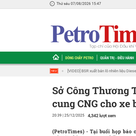
Thứ sáu 07/08/2026 15:47
DÒNG CHẢY PETRO
QUẢN TRỊ - ĐIỀU HÀNH
Petrovietnam chung tay cùng Nghệ An 
Sở Công Thương T
cung CNG cho xe 
20:39 | 25/12/2025
4,342 lượt xem
(PetroTimes) -
Tại buổi họp báo 