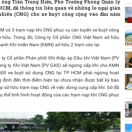
, ông Trần Trung Hiếu, Phó Trưởng Phòng Quản lý
CM, đã thông tin liên quan về những lo ngại gián
nhiên (CNG) cho xe buýt công cộng vào đầu năm
CM có 3 trạm nạp khí CNG phục vụ các tuyến xe buýt công
ở hữu. Trong đó, Công ty Cổ phần CNG Việt Nam sở hữu
oanh Khí miền Nam (KMN) sở hữu 2 trạm còn lại.
g ty Cổ phần Phân phối Khí thấp áp Dầu khí Việt Nam (PV
công ty Khí Việt Nam (PV GAS) sẽ ngừng cấp khí cho KMN
500 xe buýt sử dụng CNG tại TP HCM phải ngừng hoạt
ịnh đến thời điểm hiện tại chưa nhận được bất kỳ báo
ệp sở hữu trạm nạp CNG về việc dừng cung cấp khí. Sở đã
ụ thể tình hình hoạt động của các trạm nạp khí CNG phục