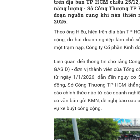
trên địa bàn TP HCM chiều 25/12
năng lượng - Sở Công Thương TP H
đoạn nguồn cung khí nén thiên 
2026.
Theo ông Hiếu, hiện trên địa bàn TP H
cộng, do hai doanh nghiệp làm chủ s
một trạm nạp, Công ty Cổ phần Kinh d
Liên quan đến thông tin cho rằng Côn
GAS D) - đơn vị thành viên của Tổng 
từ ngày 1/1/2026, dẫn đến nguy cơ 
động, Sở Công Thương TP HCM khẳng đ
cáo chính thức nào từ các doanh nghi
có văn bản gửi KMN, đề nghị báo cáo c
vụ xe buýt công cộng.