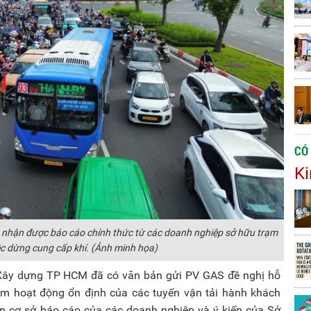
CÓ
Ki
hận được báo cáo chính thức từ các doanh nghiệp sở hữu trạm
c dừng cung cấp khí. (Ảnh minh họa)
ở Xây dựng TP HCM đã có văn bản gửi PV GAS đề nghị hỗ
m hoạt động ổn định của các tuyến vận tải hành khách
ên cơ sở báo cáo của các doanh nghiệp và ý kiến của Sở