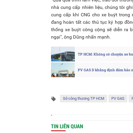
nhà cung cấp nhiên liệu, chúng tôi gh
cung cấp khí CNG cho xe buýt trong n
đang hoàn tất các thủ tục ký hợp đồ
thống xe buýt công cộng sẽ diễn ra 
ngại", ông Dũng nhấn mạnh.
TP HCM: Không có chuyện xe bu
PV GAS D khẳng định đảm bảo ng
Sở công thương TP HCM
PV GAS
TIN LIÊN QUAN