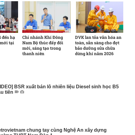
 đến hạ
Chi nhánh Khí Đông
DVK lan tỏa văn hóa an
 mới tại
Nam Bộ thúc đẩy đổi
toàn, sẵn sàng cho đợt
mới, sáng tạo trong
bảo dưỡng sửa chữa
thanh niên
dừng khí năm 2026
IDEO] BSR xuất bán lô nhiên liệu Diesel sinh học B5
u tiên
etrovietnam chung tay cùng Nghệ An xây dựng