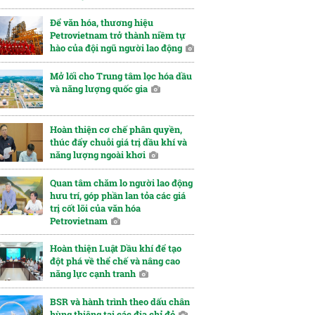
Để văn hóa, thương hiệu
Petrovietnam trở thành niềm tự
hào của đội ngũ người lao động
Mở lối cho Trung tâm lọc hóa dầu
và năng lượng quốc gia
Hoàn thiện cơ chế phân quyền,
thúc đẩy chuỗi giá trị dầu khí và
năng lượng ngoài khơi
Quan tâm chăm lo người lao động
hưu trí, góp phần lan tỏa các giá
trị cốt lõi của văn hóa
Petrovietnam
Hoàn thiện Luật Dầu khí để tạo
đột phá về thể chế và nâng cao
năng lực cạnh tranh
BSR và hành trình theo dấu chân
hùng thiêng tại các địa chỉ đỏ