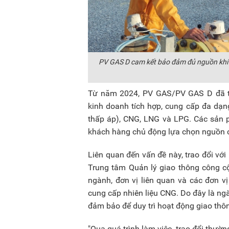
PV GAS D cam kết bảo đảm đủ nguồn khí th
Từ năm 2024, PV GAS/PV GAS D đã tri
kinh doanh tích hợp, cung cấp đa dạn
thấp áp), CNG, LNG và LPG. Các sản p
khách hàng chủ động lựa chọn nguồn c
Liên quan đến vấn đề này, trao đổi v
Trung tâm Quản lý giao thông công cộ
ngành, đơn vị liên quan và các đơn vị
cung cấp nhiên liệu CNG. Do đây là ng
đảm bảo để duy trì hoạt động giao thô
"Qua quá trình làm việc, trao đổi thư