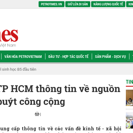
PETROTIMES.VN
GIỮ LỬA DI SẢN
NĂNG LƯỢNG QUỐC TẾ
KIN
VĂN HÓA PETROVIETNAM
ĐẦU TƯ - HỢP TÁC QUỐC TẾ
SẢN PHẨM - DỊCH VỤ
xây dựng Trường THPT Nam Đàn 1
Thử nghiệm thành công với B100, BSR xuất
TI
P HCM thông tin về nguồn
buýt công cộng
|
cung cấp thông tin về các vấn đề kinh tế - xã hội