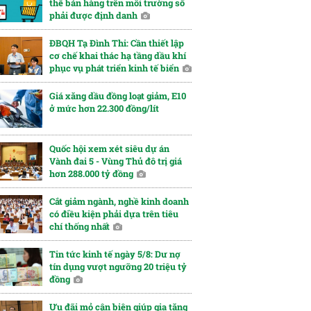
thể bán hàng trên môi trường số
phải được định danh
ĐBQH Tạ Đình Thi: Cần thiết lập
cơ chế khai thác hạ tầng dầu khí
phục vụ phát triển kinh tế biển
Giá xăng dầu đồng loạt giảm, E10
ở mức hơn 22.300 đồng/lít
Quốc hội xem xét siêu dự án
Vành đai 5 - Vùng Thủ đô trị giá
hơn 288.000 tỷ đồng
Cắt giảm ngành, nghề kinh doanh
có điều kiện phải dựa trên tiêu
chí thống nhất
Tin tức kinh tế ngày 5/8: Dư nợ
tín dụng vượt ngưỡng 20 triệu tỷ
đồng
Ưu đãi mỏ cận biên giúp gia tăng