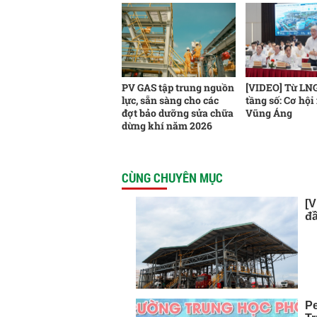
PV GAS tập trung nguồn
[VIDEO] Từ LNG
lực, sẵn sàng cho các
tầng số: Cơ hội
đợt bảo dưỡng sửa chữa
Vũng Áng
dừng khí năm 2026
CÙNG CHUYÊN MỤC
[V
đầ
P