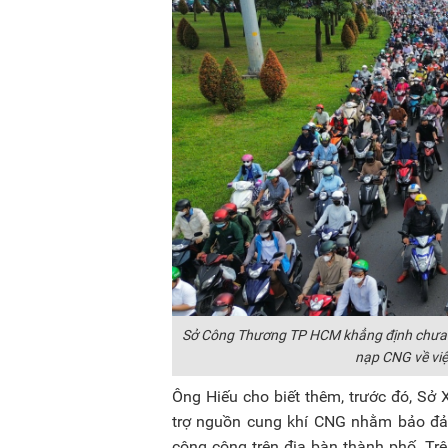
Sở Công Thương TP HCM khẳng định chưa n
nạp CNG về việ
Ông Hiếu cho biết thêm, trước đó, S
trợ nguồn cung khí CNG nhằm bảo đả
công cộng trên địa bàn thành phố. Tr