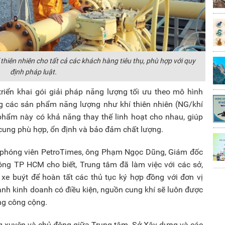
iên nhiên cho tất cả các khách hàng tiêu thụ, phù hợp với quy
định pháp luật.
ển khai gói giải pháp năng lượng tối ưu theo mô hình
g các sản phẩm năng lượng như khí thiên nhiên (NG/khí
hẩm này có khả năng thay thế linh hoạt cho nhau, giúp
ung phù hợp, ổn định và bảo đảm chất lượng.
ới phóng viên PetroTimes, ông Phạm Ngọc Dũng, Giám đốc
ng TP HCM cho biết, Trung tâm đã làm việc với các sở,
 xe buýt để hoàn tất các thủ tục ký hợp đồng với đơn vị
ành kinh doanh có điều kiện, nguồn cung khí sẽ luôn được
ng công cộng.
ờng xuyên và chủ động giữa Trung tâm, Sở Xây dựng và các