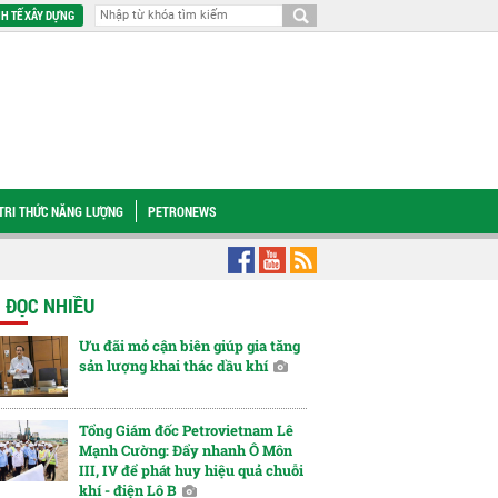
H TẾ XÂY DỰNG
TRI THỨC NĂNG LƯỢNG
PETRONEWS
 bán lô nhiên liệu Diesel sinh học B5 đầu tiên
Cụm Khí - Điện - Đạm Cà Mau
N ĐỌC NHIỀU
Ưu đãi mỏ cận biên giúp gia tăng
sản lượng khai thác dầu khí
Tổng Giám đốc Petrovietnam Lê
Mạnh Cường: Đẩy nhanh Ô Môn
III, IV để phát huy hiệu quả chuỗi
khí - điện Lô B