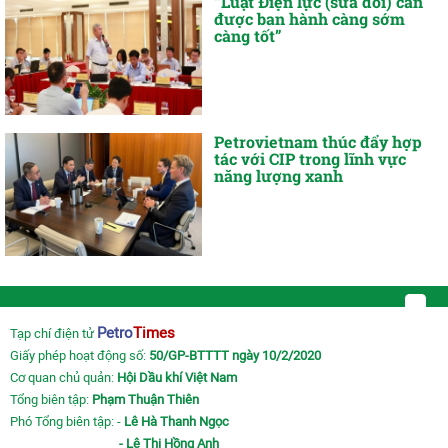
“Luật Điện lực (sửa đổi) cần
được ban hành càng sớm
càng tốt”
Petrovietnam thúc đẩy hợp
tác với CIP trong lĩnh vực
năng lượng xanh
Petro
Times
Tạp chí điện tử
Giấy phép hoạt động số:
50/GP-BTTTT ngày 10/2/2020
Cơ quan chủ quản:
Hội Dầu khí Việt Nam
Tổng biên tập:
Phạm Thuận Thiên
Phó Tổng biên tập: -
Lê Hà Thanh Ngọc
- Lê Thị Hồng Anh