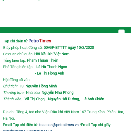
Petro
Times
Tạp chí điện tử
Giấy phép hoạt động số:
50/GP-BTTTT ngày 10/2/2020
Cơ quan chủ quản:
Hội Dầu khí Việt Nam
Tổng biên tập:
Phạm Thuận Thiên
Phó Tổng biên tập: -
Lê Hà Thanh Ngọc
- Lê Thị Hồng Anh
Hội đồng cố vấn
Chủ tịch:
TS
Nguyễn Hồng Minh
Thường trực:
Nhà báo
Nguyễn Như Phong
Thành viên:
Vũ Thị Chọn,
Nguyễn Hải Đường,
Lê Anh Chiến
Địa chỉ: Tầng 4, toà nhà Viện Dầu khí Việt Nam 167 Trung Kính, P.Yên Hòa,
Hà Nội.
Email Tạp chí điện tử:
toasoan@petrotimes.vn
/Email Tạp chí giấy: