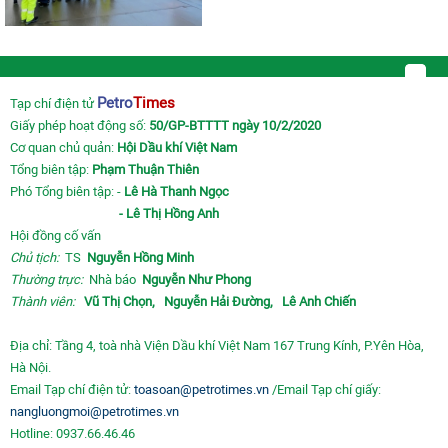
Petro
Times
Tạp chí điện tử
Giấy phép hoạt động số:
50/GP-BTTTT ngày 10/2/2020
Cơ quan chủ quản:
Hội Dầu khí Việt Nam
Tổng biên tập:
Phạm Thuận Thiên
Phó Tổng biên tập: -
Lê Hà Thanh Ngọc
- Lê Thị Hồng Anh
Hội đồng cố vấn
Chủ tịch:
TS
Nguyễn Hồng Minh
Thường trực:
Nhà báo
Nguyễn Như Phong
Thành viên:
Vũ Thị Chọn,
Nguyễn Hải Đường,
Lê Anh Chiến
Địa chỉ: Tầng 4, toà nhà Viện Dầu khí Việt Nam 167 Trung Kính, P.Yên Hòa,
Hà Nội.
Email Tạp chí điện tử:
toasoan@petrotimes.vn
/Email Tạp chí giấy:
nangluongmoi@petrotimes.vn
Hotline: 0937.66.46.46