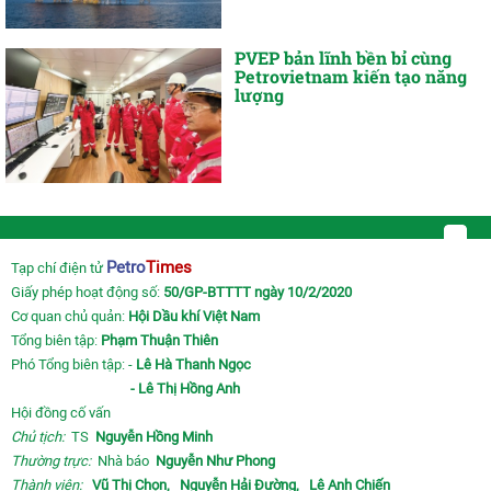
PVEP bản lĩnh bền bỉ cùng
Petrovietnam kiến tạo năng
lượng
Petro
Times
Tạp chí điện tử
Giấy phép hoạt động số:
50/GP-BTTTT ngày 10/2/2020
Cơ quan chủ quản:
Hội Dầu khí Việt Nam
Tổng biên tập:
Phạm Thuận Thiên
Phó Tổng biên tập: -
Lê Hà Thanh Ngọc
- Lê Thị Hồng Anh
Hội đồng cố vấn
Chủ tịch:
TS
Nguyễn Hồng Minh
Thường trực:
Nhà báo
Nguyễn Như Phong
Thành viên:
Vũ Thị Chọn,
Nguyễn Hải Đường,
Lê Anh Chiến