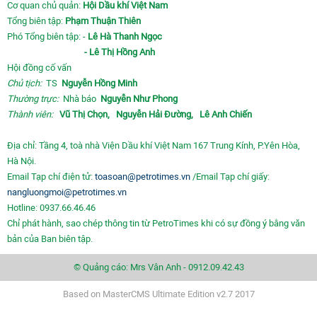
Cơ quan chủ quản:
Hội Dầu khí Việt Nam
Tổng biên tập:
Phạm Thuận Thiên
Phó Tổng biên tập: -
Lê Hà Thanh Ngọc
- Lê Thị Hồng Anh
Hội đồng cố vấn
Chủ tịch:
TS
Nguyễn Hồng Minh
Thường trực:
Nhà báo
Nguyễn Như Phong
Thành viên:
Vũ Thị Chọn,
Nguyễn Hải Đường,
Lê Anh Chiến
Địa chỉ: Tầng 4, toà nhà Viện Dầu khí Việt Nam 167 Trung Kính, P.Yên Hòa,
Hà Nội.
Email Tạp chí điện tử:
toasoan@petrotimes.vn
/Email Tạp chí giấy:
nangluongmoi@petrotimes.vn
Hotline: 0937.66.46.46
Chỉ phát hành, sao chép thông tin từ PetroTimes khi có sự đồng ý bằng văn
bản của Ban biên tập.
© Quảng cáo: Mrs Vân Anh - 0912.09.42.43
Based on MasterCMS Ultimate Edition v2.7 2017