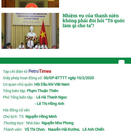
Nhiệm vụ của thanh niên
không phải đòi hỏi “Tổ quốc
làm gì cho ta”!
Petro
Times
Tạp chí điện tử
Giấy phép hoạt động số:
50/GP-BTTTT ngày 10/2/2020
Cơ quan chủ quản:
Hội Dầu khí Việt Nam
Tổng biên tập:
Phạm Thuận Thiên
Phó Tổng biên tập: -
Lê Hà Thanh Ngọc
- Lê Thị Hồng Anh
Hội đồng cố vấn
Chủ tịch:
TS
Nguyễn Hồng Minh
Thường trực:
Nhà báo
Nguyễn Như Phong
Thành viên:
Vũ Thị Chọn,
Nguyễn Hải Đường,
Lê Anh Chiến