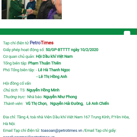
Petro
Times
Tạp chí điện tử
Giấy phép hoạt động số:
50/GP-BTTTT ngày 10/2/2020
Cơ quan chủ quản:
Hội Dầu khí Việt Nam
Tổng biên tập:
Phạm Thuận Thiên
Phó Tổng biên tập: -
Lê Hà Thanh Ngọc
- Lê Thị Hồng Anh
Hội đồng cố vấn
Chủ tịch:
TS
Nguyễn Hồng Minh
Thường trực:
Nhà báo
Nguyễn Như Phong
Thành viên:
Vũ Thị Chọn,
Nguyễn Hải Đường,
Lê Anh Chiến
Địa chỉ: Tầng 4, toà nhà Viện Dầu khí Việt Nam 167 Trung Kính, P.Yên Hòa,
Hà Nội.
Email Tạp chí điện tử:
toasoan@petrotimes.vn
/Email Tạp chí giấy: