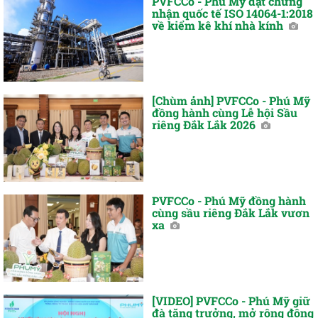
PVFCCo - Phú Mỹ đạt chứng
nhận quốc tế ISO 14064-1:2018
về kiểm kê khí nhà kính
[Chùm ảnh] PVFCCo - Phú Mỹ
đồng hành cùng Lễ hội Sầu
riêng Đắk Lắk 2026
PVFCCo - Phú Mỹ đồng hành
cùng sầu riêng Đắk Lắk vươn
xa
[VIDEO] PVFCCo - Phú Mỹ giữ
đà tăng trưởng, mở rộng động