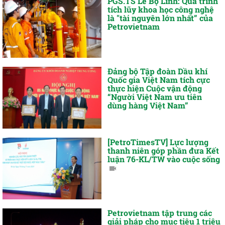
PGS.TS Lê Bộ Lĩnh: Quá trình
tích lũy khoa học công nghệ
là "tài nguyên lớn nhất” của
Petrovietnam
Đảng bộ Tập đoàn Dầu khí
Quốc gia Việt Nam tích cực
thực hiện Cuộc vận động
“Người Việt Nam ưu tiên
dùng hàng Việt Nam”
[PetroTimesTV] Lực lượng
thanh niên góp phần đưa Kết
luận 76-KL/TW vào cuộc sống
Petrovietnam tập trung các
giải pháp cho mục tiêu 1 triệu