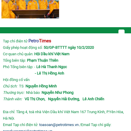
Petro
Times
Tạp chí điện tử
Giấy phép hoạt động số:
50/GP-BTTTT ngày 10/2/2020
Cơ quan chủ quản:
Hội Dầu khí Việt Nam
Tổng biên tập:
Phạm Thuận Thiên
Phó Tổng biên tập: -
Lê Hà Thanh Ngọc
- Lê Thị Hồng Anh
Hội đồng cố vấn
Chủ tịch:
TS
Nguyễn Hồng Minh
Thường trực:
Nhà báo
Nguyễn Như Phong
Thành viên:
Vũ Thị Chọn,
Nguyễn Hải Đường,
Lê Anh Chiến
Địa chỉ: Tầng 4, toà nhà Viện Dầu khí Việt Nam 167 Trung Kính, P.Yên Hòa,
Hà Nội.
Email Tạp chí điện tử:
toasoan@petrotimes.vn
/Email Tạp chí giấy: