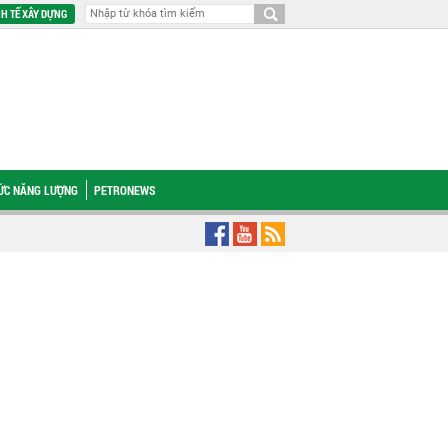
H TẾ XÂY DỰNG
HỨC NĂNG LƯỢNG
PETRONEWS