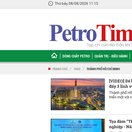
Thứ bảy 08/08/2026 11:15
DÒNG CHẢY PETRO
QUẢN TRỊ - ĐIỀU HÀNH
TRANG CHỦ
/
TAGS
/
THÀNH PHỐ HỒ CHÍ MINH
[VIDEO] Để 
đẩy 3 lĩnh 
Thành phố Hồ
triển mới với n
Tọa đàm “TP
nghiệp - Nă