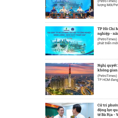
(PetroTimes)
lượng Mới/Pet
TP Hồ Chí M
nghiệp - nă
(PetroTimes)
phát triển mới 
Nghị quyết 
không gian
(PetroTimes)
TP HCM đang đ
Cử tri phườ
động lực qu
tế Bà Rịa -