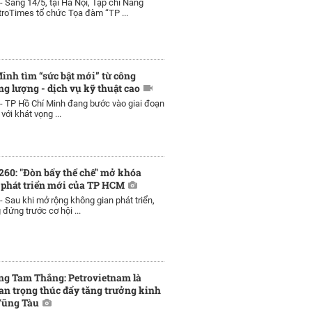
 -
Sáng 14/5, tại Hà Nội, Tạp chí Năng
roTimes tổ chức Tọa đàm “TP ...
inh tìm “sức bật mới” từ công
ng lượng - dịch vụ kỹ thuật cao
 -
TP Hồ Chí Minh đang bước vào giai đoạn
với khát vọng ...
260: "Đòn bẩy thể chế" mở khóa
 phát triển mới của TP HCM
 -
Sau khi mở rộng không gian phát triển,
ứng trước cơ hội ...
ng Tam Thắng: Petrovietnam là
an trọng thúc đẩy tăng trưởng kinh
 Vũng Tàu