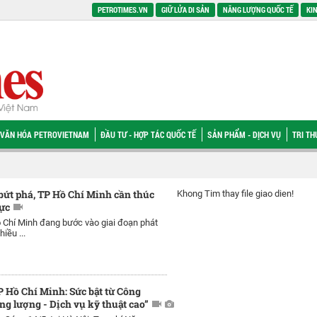
PETROTIMES.VN
GIỮ LỬA DI SẢN
NĂNG LƯỢNG QUỐC TẾ
KIN
VĂN HÓA PETROVIETNAM
ĐẦU TƯ - HỢP TÁC QUỐC TẾ
SẢN PHẨM - DỊCH VỤ
TRI T
bứt phá, TP Hồ Chí Minh cần thúc
Khong Tim thay file giao dien!
vực
 Chí Minh đang bước vào giai đoạn phát
hiều ...
 Hồ Chí Minh: Sức bật từ Công
ng lượng - Dịch vụ kỹ thuật cao”