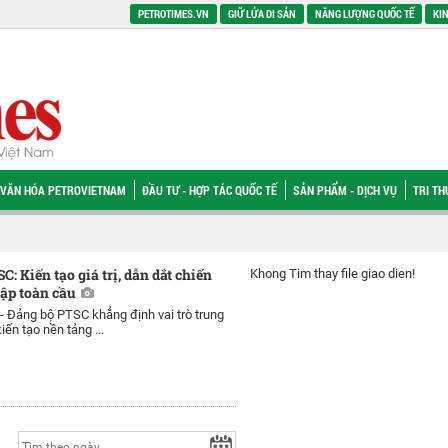
PETROTIMES.VN
GIỮ LỬA DI SẢN
NĂNG LƯỢNG QUỐC TẾ
KIN
VĂN HÓA PETROVIETNAM
ĐẦU TƯ - HỢP TÁC QUỐC TẾ
SẢN PHẨM - DỊCH VỤ
TRI T
: Kiến tạo giá trị, dẫn dắt chiến
Khong Tim thay file giao dien!
hập toàn cầu
 -
Đảng bộ PTSC khẳng định vai trò trung
iến tạo nền tảng ...