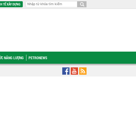
H TẾ XÂY DỰNG
HỨC NĂNG LƯỢNG
PETRONEWS