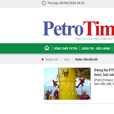
Thứ bảy 08/08/2026 04:32
DÒNG CHẢY PETRO
QUẢN TRỊ - ĐIỀU HÀNH
TRANG CHỦ
/
TAGS
/
TRUNG TÂM DẪN DẮT
Đảng bộ PTSC
lược, hội n
(PetroTimes)
tâm dẫn dắt, k