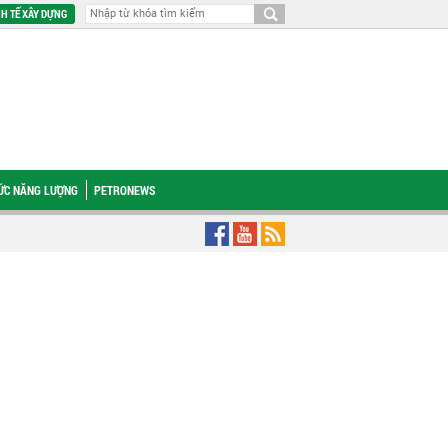
H TẾ XÂY DỰNG
HỨC NĂNG LƯỢNG
PETRONEWS