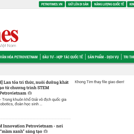
PETROTIMES.VN
GIỮ LỬA DI SẢN
NĂNG LƯỢNG QUỐC TẾ
KIN
VĂN HÓA PETROVIETNAM
ĐẦU TƯ - HỢP TÁC QUỐC TẾ
SẢN PHẨM - DỊCH VỤ
TRI T
Lan tỏa tri thức, nuôi dưỡng khát
Khong Tim thay file giao dien!
tạo từ chương trình STEM
 Petrovietnam
 -
Trong khuôn khổ Giải vô địch quốc gia
obotics, đoàn học sinh ...
 Innovation Petrovietnam - nơi
 “mầm xanh” sáng tạo