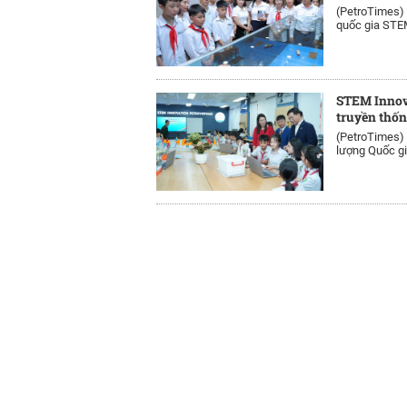
(PetroTimes)
quốc gia STEM
STEM Innov
truyền thốn
(PetroTimes)
lượng Quốc gi