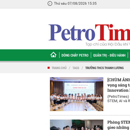
Thứ sáu 07/08/2026 15:35
DÒNG CHẢY PETRO
QUẢN TRỊ - ĐIỀU HÀNH
TRANG CHỦ
/
TAGS
/
TRƯỜNG THCS THANH LƯƠNG
[CHÙM ẢNH] 
vọng sáng 
Innovation
(PetroTimes)
STEM, AI và R
Phòng STEM
gieo những