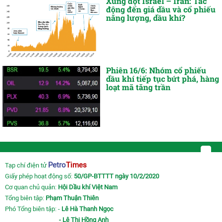
Xung đột Israel – Iran: Tác
động đến giá dầu và cổ phiếu
năng lượng, dầu khí?
Phiên 16/6: Nhóm cổ phiếu
dầu khí tiếp tục bứt phá, hàng
loạt mã tăng trần
Petro
Times
Tạp chí điện tử
Giấy phép hoạt động số:
50/GP-BTTTT ngày 10/2/2020
Cơ quan chủ quản:
Hội Dầu khí Việt Nam
Tổng biên tập:
Phạm Thuận Thiên
Phó Tổng biên tập: -
Lê Hà Thanh Ngọc
- Lê Thị Hồng Anh