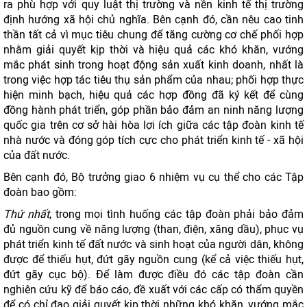
ra phù hợp với quy luật thị trường và nền kinh tế thị trường
định hướng xã hội chủ nghĩa. Bên cạnh đó, cần nêu cao tinh
thần tất cả vì mục tiêu chung để tăng cường cơ chế phối hợp
nhằm giải quyết kịp thời và hiệu quả các khó khăn, vướng
mắc phát sinh trong hoạt động sản xuất kinh doanh, nhất là
trong việc hợp tác tiêu thụ sản phẩm của nhau; phối hợp thực
hiện minh bạch, hiệu quả các hợp đồng đã ký kết để cùng
đồng hành phát triển, góp phần bảo đảm an ninh năng lượng
quốc gia trên cơ sở hài hòa lợi ích giữa các tập đoàn kinh tế
nhà nước và đóng góp tích cực cho phát triển kinh tế - xã hội
của đất nước.
Bên cạnh đó, Bộ trưởng giao 6 nhiệm vụ cụ thể cho các Tập
đoàn bao gồm:
Thứ nhất
, trong mọi tình huống các tập đoàn phải bảo đảm
đủ nguồn cung về năng lượng (than, điện, xăng dầu), phục vụ
phát triển kinh tế đất nước và sinh hoạt của người dân, không
được để thiếu hụt, đứt gãy nguồn cung (kể cả việc thiếu hụt,
đứt gãy cục bộ). Để làm được điều đó các tập đoàn cần
nghiên cứu kỹ để báo cáo, đề xuất với các cấp có thẩm quyền
để có chỉ đạo giải quyết kịp thời những khó khăn, vướng mắc