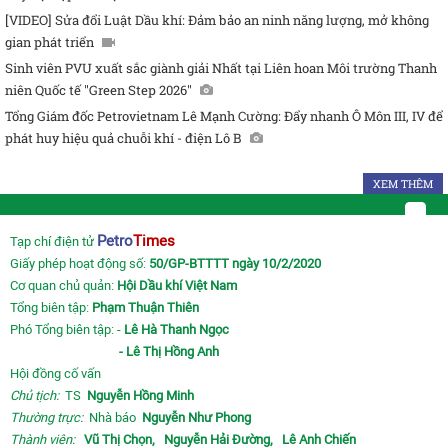
[VIDEO] Sửa đổi Luật Dầu khí: Đảm bảo an ninh năng lượng, mở không
gian phát triển
Sinh viên PVU xuất sắc giành giải Nhất tại Liên hoan Môi trường Thanh
niên Quốc tế "Green Step 2026"
Tổng Giám đốc Petrovietnam Lê Mạnh Cường: Đẩy nhanh Ô Môn III, IV để
phát huy hiệu quả chuỗi khí - điện Lô B
XEM THÊM
Petro
Times
Tạp chí điện tử
Giấy phép hoạt động số:
50/GP-BTTTT ngày 10/2/2020
Cơ quan chủ quản:
Hội Dầu khí Việt Nam
Tổng biên tập:
Phạm Thuận Thiên
Phó Tổng biên tập: -
Lê Hà Thanh Ngọc
- Lê Thị Hồng Anh
Hội đồng cố vấn
Chủ tịch:
TS
Nguyễn Hồng Minh
Thường trực:
Nhà báo
Nguyễn Như Phong
Thành viên:
Vũ Thị Chọn,
Nguyễn Hải Đường,
Lê Anh Chiến