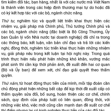
tìm kiếm đối tác, bạn hàng, nhất là với các nước mà Việt Nam
là thành viên trong các hiệp định thương mại tự do hoặc đã
có ký kết hợp tác với các bộ, ngành chức năng.
Thứ tư
, nghiêm túc và quyết liệt triển khai thực hiện các
nhiệm vụ, giải pháp mà Chính phủ, Thủ tướng Chính phủ và
các bộ, ngành chức năng (đặc biệt là Bộ Công Thương, Ủy
ban Quản lý vốn Nhà nước tại doanh nghiệp) đã chỉ ra trong
các thông báo, kết luận, văn bản chỉ đạo và trả lời các kiến
nghị; đồng thời, nghiêm túc triển khai thực hiện những nhiệm
vụ, giải pháp nêu trong kết luận tại hội nghị này. Trong quá
trình thực hiện nếu phát hiện những khó khăn, vướng mắc
phát sinh thì cần kịp thời phản ánh, đề xuất đến hai cơ quan
(Bộ và Ủy ban) để xem xét, chỉ đạo giải quyết theo thẩm
quyền.
Thứ năm
, từ hoạt động thực tiễn của mình, mỗi tập đoàn cần
chủ động phát hiện những bất cập để kịp thời đề xuất cấp có
thẩm quyền sửa đổi, bổ sung, hoàn thiện các cơ chế, chính
sách, quy định của pháp luật có liên quan; đồng thời, với
những việc khó, việc mới cũng cần mạnh dạn đề xuất cơ chế
thí điểm nhưng lại có kinh nghiệm thực tiễn của các đối tác.