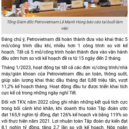
Tổng Giám đốc Petrovietnam Lê Mạnh Hùng báo cáo tại buổi làm
việc
Đáng chú ý, Petrovietnam đã hoàn thành đưa vào khai thác 5
mỏ/công trình dầu khí, nhiều hơn 1 công trình so với kế
hoạch. Tất cả 5 mỏ/công trình hoàn thành đưa vào vận hành
đều sớm hơn so với kế hoạch đề ra từ 15 ngày đến 2 tháng.
Tháng 1/2023, hoạt động tại tất cả các đơn vị/công trình/nhà
máy/giàn khoan của Petrovietnam đều an toàn, thông suốt,
giúp sản lượng khai thác dầu tháng đạt 0,88 triệu tấn, vượt
11,2% kế hoạch tháng. Hoạt động đầu tư được triển khai tích
cực kể cả trong những ngày nghỉ Tết.
Đối với TKV, năm 2022 cũng ghi nhận những kết quả tích cực
trong bối cảnh khó khăn, khi doanh thu toàn Tập đoàn ước
đạt 165,9 nghìn tỷ đồng, đạt 126% kế hoạch và bằng 119% so
với thực hiện năm 2021. Lợi nhuận toàn Tập đoàn dự kiến đạt
8,1 nghìn tỷ đồng, tăng 2,7 lần so với kế hoạch. Nộp ngân