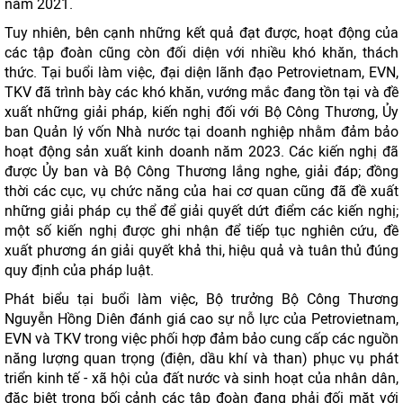
năm 2021.
Tuy nhiên, bên cạnh những kết quả đạt được, hoạt động của
các tập đoàn cũng còn đối diện với nhiều khó khăn, thách
thức. Tại buổi làm việc, đại diện lãnh đạo Petrovietnam, EVN,
TKV đã trình bày các khó khăn, vướng mắc đang tồn tại và đề
xuất những giải pháp, kiến nghị đối với Bộ Công Thương, Ủy
ban Quản lý vốn Nhà nước tại doanh nghiệp nhằm đảm bảo
hoạt động sản xuất kinh doanh năm 2023. Các kiến nghị đã
được Ủy ban và Bộ Công Thương lắng nghe, giải đáp; đồng
thời các cục, vụ chức năng của hai cơ quan cũng đã đề xuất
những giải pháp cụ thể để giải quyết dứt điểm các kiến nghị;
một số kiến nghị được ghi nhận để tiếp tục nghiên cứu, đề
xuất phương án giải quyết khả thi, hiệu quả và tuân thủ đúng
quy định của pháp luật.
Phát biểu tại buổi làm việc, Bộ trưởng Bộ Công Thương
Nguyễn Hồng Diên đánh giá cao sự nỗ lực của Petrovietnam,
EVN và TKV trong việc phối hợp đảm bảo cung cấp các nguồn
năng lượng quan trọng (điện, dầu khí và than) phục vụ phát
triển kinh tế - xã hội của đất nước và sinh hoạt của nhân dân,
đặc biệt trong bối cảnh các tập đoàn đang phải đối mặt với