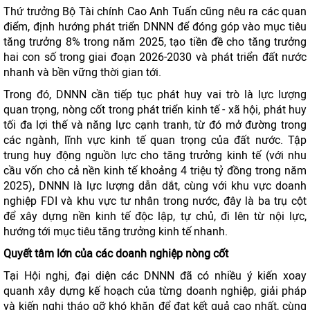
Thứ trưởng Bộ Tài chính Cao Anh Tuấn cũng nêu ra các quan
điểm, định hướng phát triển DNNN để đóng góp vào mục tiêu
tăng trưởng 8% trong năm 2025, tạo tiền đề cho tăng trưởng
hai con số trong giai đoạn 2026-2030 và phát triển đất nước
nhanh và bền vững thời gian tới.
Trong đó, DNNN cần tiếp tục phát huy vai trò là lực lượng
quan trọng, nòng cốt trong phát triển kinh tế - xã hội, phát huy
tối đa lợi thế và năng lực cạnh tranh, từ đó mở đường trong
các ngành, lĩnh vực kinh tế quan trọng của đất nước. Tập
trung huy động nguồn lực cho tăng trưởng kinh tế (với nhu
cầu vốn cho cả nền kinh tế khoảng 4 triệu tỷ đồng trong năm
2025), DNNN là lực lượng dẫn dắt, cùng với khu vực doanh
nghiệp FDI và khu vực tư nhân trong nước, đây là ba trụ cột
để xây dựng nền kinh tế độc lập, tự chủ, đi lên từ nội lực,
hướng tới mục tiêu tăng trưởng kinh tế nhanh.
Quyết tâm lớn của các doanh nghiệp nòng cốt
Tại Hội nghị, đại diện các DNNN đã có nhiều ý kiến xoay
quanh xây dựng kế hoạch của từng doanh nghiệp, giải pháp
và kiến nghị tháo gỡ khó khăn để đạt kết quả cao nhất, cùng