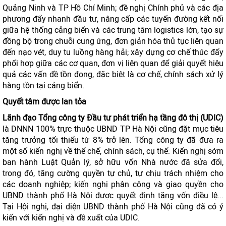
Quảng Ninh và TP Hồ Chí Minh; đề nghị Chính phủ và các địa
phương đẩy nhanh đầu tư, nâng cấp các tuyến đường kết nối
giữa hệ thống cảng biển và các trung tâm logistics lớn, tạo sự
đồng bộ trong chuỗi cung ứng, đơn giản hóa thủ tục liên quan
đến nạo vét, duy tu luồng hàng hải; xây dựng cơ chế thúc đẩy
phối hợp giữa các cơ quan, đơn vị liên quan để giải quyết hiệu
quả các vấn đề tồn đọng, đặc biệt là cơ chế, chính sách xử lý
hàng tồn tại cảng biển.
Quyết tâm được lan tỏa
Lãnh đạo Tổng công ty Đầu tư phát triển hạ tầng đô thị (UDIC)
là DNNN 100% trực thuộc UBND TP Hà Nội cũng đặt mục tiêu
tăng trưởng tối thiểu từ 8% trở lên. Tổng công ty đã đưa ra
một số kiến nghị về thể chế, chính sách, cụ thể: Kiến nghị sớm
ban hành Luật Quản lý, sở hữu vốn Nhà nước đã sửa đổi,
trong đó, tăng cường quyền tự chủ, tự chịu trách nhiệm cho
các doanh nghiệp; kiến nghị phân công và giao quyền cho
UBND thành phố Hà Nội được quyết định tăng vốn điều lệ...
Tại Hội nghị, đại diện UBND thành phố Hà Nội cũng đã có ý
kiến với kiến nghị và đề xuất của UDIC.