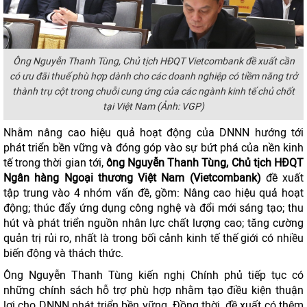
Ông Nguyễn Thanh Tùng, Chủ tịch HĐQT Vietcombank đề xuất cần
có ưu đãi thuế phù hợp dành cho các doanh nghiệp có tiềm năng trở
thành trụ cột trong chuỗi cung ứng của các ngành kinh tế chủ chốt
tại Việt Nam (Ảnh: VGP)
Nhằm nâng cao hiệu quả hoạt động của DNNN hướng tới
phát triển bền vững và đóng góp vào sự bứt phá của nền kinh
tế trong thời gian tới,
ông Nguyễn Thanh Tùng, Chủ tịch HĐQT
Ngân hàng Ngoại thương Việt Nam (Vietcombank)
đề xuất
tập trung vào 4 nhóm vấn đề, gồm: Nâng cao hiệu quả hoạt
động; thúc đẩy ứng dụng công nghệ và đổi mới sáng tạo; thu
hút và phát triển nguồn nhân lực chất lượng cao; tăng cường
quản trị rủi ro, nhất là trong bối cảnh kinh tế thế giới có nhiều
biến động và thách thức.
Ông Nguyễn Thanh Tùng kiến nghị Chính phủ tiếp tục có
những chính sách hỗ trợ phù hợp nhằm tạo điều kiện thuận
lợi cho DNNN phát triển bền vững. Đồng thời, đề xuất có thêm