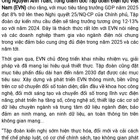
Ông Nguyễn Anh Tuấn, Tổng Giám đốc Tập đoàn Điện lực Việt
Nam (EVN)
cho rằng, với mục tiêu tăng trưởng GDP năm 2025
đạt 8% trở lên theo Nghị quyết 25/NQ-CP của Chính phủ, Tập
đoàn dự kiến nhu cầu điện sẽ tăng trưởng tương ứng 12-13%
so với năm 2024. Đây là thách thức rất lớn với EVN nói riêng
và các doanh nghiệp tham gia vào ngành điện nói chung
trong việc đảm bảo cung ứng đủ điện trong năm 2025 và các
năm tới.
Thời gian qua, EVN chủ động triển khai nhiều nhiệm vụ, giải
pháp và đã mang lại hiệu quả thiết thực. Tập đoàn cũng đặt
mục tiêu phấn đấu dài hạn đến năm 2030 đạt được các mục
tiêu sau: Xây dựng và phát triển EVN thông minh, bền vững
trên cơ sở chuyển đổi số toàn diện; dẫn đầu về khoa học công
nghệ, đổi mới sáng tạo và chuyển đổi số trong lĩnh vực điện
năng; phát triển hạ tầng số, công nghệ số; thiết lập các cơ sở
dữ liệu chuyên ngành và trung tâm dữ liệu ngành điện; bảo
đảm an ninh mạng, an ninh dữ liệu, an toàn thông tin trên
không gian mạng...
“Tập đoàn kiến nghị sớm hiện thực hóa, đổi mới và cải cách
thể chế pháp luật, có cơ chế chính sách, tạo không gian phát