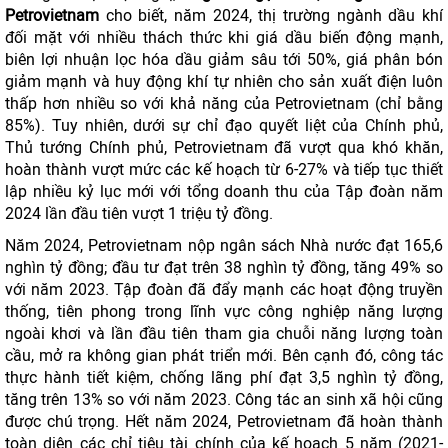
Petrovietnam
cho biết, năm 2024, thị trường ngành dầu khí
đối mặt với nhiều thách thức khi giá dầu biến động mạnh,
biên lợi nhuận lọc hóa dầu giảm sâu tới 50%, giá phân bón
giảm mạnh và huy động khí tự nhiên cho sản xuất điện luôn
thấp hơn nhiều so với khả năng của Petrovietnam (chỉ bằng
85%). Tuy nhiên, dưới sự chỉ đạo quyết liệt của Chính phủ,
Thủ tướng Chính phủ, Petrovietnam đã vượt qua khó khăn,
hoàn thành vượt mức các kế hoạch từ 6-27% và tiếp tục thiết
lập nhiều kỷ lục mới với tổng doanh thu của Tập đoàn năm
2024 lần đầu tiên vượt 1 triệu tỷ đồng.
Năm 2024, Petrovietnam nộp ngân sách Nhà nước đạt 165,6
nghìn tỷ đồng; đầu tư đạt trên 38 nghìn tỷ đồng, tăng 49% so
với năm 2023. Tập đoàn đã đẩy mạnh các hoạt động truyền
thống, tiên phong trong lĩnh vực công nghiệp năng lượng
ngoài khơi và lần đầu tiên tham gia chuỗi năng lượng toàn
cầu, mở ra không gian phát triển mới. Bên cạnh đó, công tác
thực hành tiết kiệm, chống lãng phí đạt 3,5 nghìn tỷ đồng,
tăng trên 13% so với năm 2023. Công tác an sinh xã hội cũng
được chú trọng. Hết năm 2024, Petrovietnam đã hoàn thành
toàn diện các chỉ tiêu tài chính của kế hoạch 5 năm (2021-