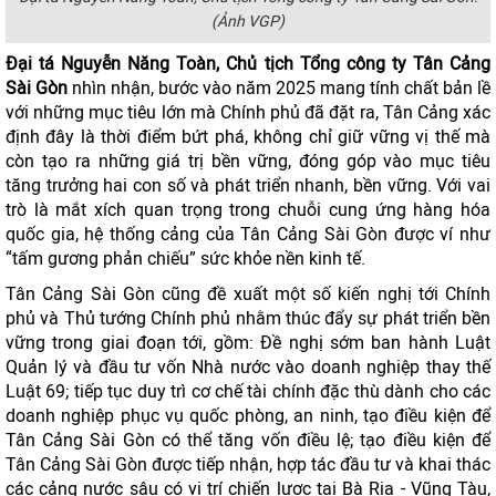
(Ảnh VGP)
Đại tá Nguyễn Năng Toàn, Chủ tịch Tổng công ty Tân Cảng
Sài Gòn
nhìn nhận, bước vào năm 2025 mang tính chất bản lề
với những mục tiêu lớn mà Chính phủ đã đặt ra, Tân Cảng xác
định đây là thời điểm bứt phá, không chỉ giữ vững vị thế mà
còn tạo ra những giá trị bền vững, đóng góp vào mục tiêu
tăng trưởng hai con số và phát triển nhanh, bền vững. Với vai
trò là mắt xích quan trọng trong chuỗi cung ứng hàng hóa
quốc gia, hệ thống cảng của Tân Cảng Sài Gòn được ví như
“tấm gương phản chiếu” sức khỏe nền kinh tế.
Tân Cảng Sài Gòn cũng đề xuất một số kiến nghị tới Chính
phủ và Thủ tướng Chính phủ nhằm thúc đẩy sự phát triển bền
vững trong giai đoạn tới, gồm: Đề nghị sớm ban hành Luật
Quản lý và đầu tư vốn Nhà nước vào doanh nghiệp thay thế
Luật 69; tiếp tục duy trì cơ chế tài chính đặc thù dành cho các
doanh nghiệp phục vụ quốc phòng, an ninh, tạo điều kiện để
Tân Cảng Sài Gòn có thể tăng vốn điều lệ; tạo điều kiện để
Tân Cảng Sài Gòn được tiếp nhận, hợp tác đầu tư và khai thác
các cảng nước sâu có vị trí chiến lược tại Bà Rịa - Vũng Tàu,