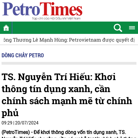
ĐBQH Đào Chí Nghĩa: Tiếp tục hoàn thiện các quy định về
DÒNG CHẢY PETRO
TS. Nguyễn Trí Hiếu: Khơi
thông tín dụng xanh, cần
chính sách mạnh mẽ từ chính
phủ
09:29 | 20/07/2024
(PetroTimes) -
Để khơi thông dòng vốn tín dụng xanh, TS.