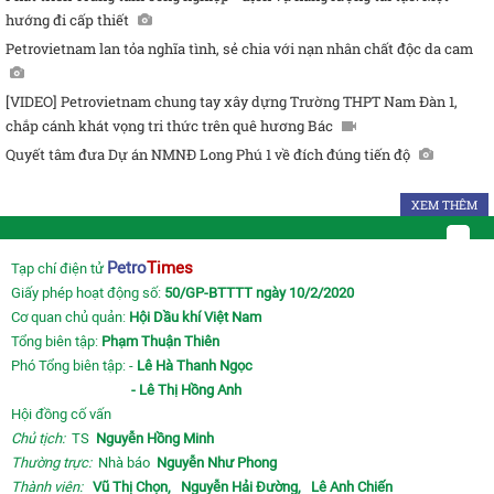
hướng đi cấp thiết
Petrovietnam lan tỏa nghĩa tình, sẻ chia với nạn nhân chất độc da cam
[VIDEO] Petrovietnam chung tay xây dựng Trường THPT Nam Đàn 1,
chắp cánh khát vọng tri thức trên quê hương Bác
Quyết tâm đưa Dự án NMNĐ Long Phú 1 về đích đúng tiến độ
XEM THÊM
Petro
Times
Tạp chí điện tử
Giấy phép hoạt động số:
50/GP-BTTTT ngày 10/2/2020
Cơ quan chủ quản:
Hội Dầu khí Việt Nam
Tổng biên tập:
Phạm Thuận Thiên
Phó Tổng biên tập: -
Lê Hà Thanh Ngọc
- Lê Thị Hồng Anh
Hội đồng cố vấn
Chủ tịch:
TS
Nguyễn Hồng Minh
Thường trực:
Nhà báo
Nguyễn Như Phong
Thành viên:
Vũ Thị Chọn,
Nguyễn Hải Đường,
Lê Anh Chiến