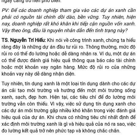
ngày càng trở nên phổ biến.
PV:
Để
các doanh nghiệp tham gia vào các dự án xanh cần
phải có nguồn tài chính dồi dào, bền vững. Tuy nhiên, h
iện
nay,
doanh nghiệp rất khó khăn khi tiếp cận nguồn vốn xanh.
Vậy theo ông, đâu là nguyên nhân dẫn đến tình trạng này?
TS. Nguyễn
Trí Hiếu
:
Khi nói về công trình xanh, chúng ta hiểu
rằng đây là những dự án đầu tư rủi ro. Thông thường, mức độ
rủi ro có thể đo lường hoặc dễ dàng nhận ra. Ví dụ, một dự án
có thể được đánh giá hiệu quả thông qua báo cáo tài chính
hoặc một khoản vay ngân hàng. Mức độ rủi ro của những
khoản vay này dễ dàng nhận diện.
Tuy nhiên, tín dụng xanh là một loại tín dụng dành cho các dự
án cải tạo môi trường và hướng đến một môi trường sống
xanh, sạch, đẹp hơn. Hiện tại, các tiêu chí để đo lường môi
trường vẫn còn thiếu. Vì vậy, việc sử dụng tín dụng xanh cho
các dự án môi trường gặp nhiều khó khăn trong việc đánh giá
hiệu quả của dự án. Khi chưa có những tiêu chí nhất định để
xác định môi trường xanh là gì và hiệu quả của nó ra sao, việc
đo lường kết quả trở nên phức tạp và không chắc chắn.