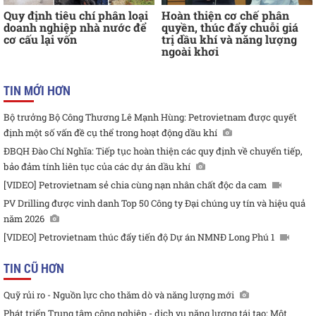
Quy định tiêu chí phân loại
Hoàn thiện cơ chế phân
doanh nghiệp nhà nước để
quyền, thúc đẩy chuỗi giá
cơ cấu lại vốn
trị dầu khí và năng lượng
ngoài khơi
TIN MỚI HƠN
Bộ trưởng Bộ Công Thương Lê Mạnh Hùng: Petrovietnam được quyết
định một số vấn đề cụ thể trong hoạt động dầu khí
ĐBQH Đào Chí Nghĩa: Tiếp tục hoàn thiện các quy định về chuyển tiếp,
bảo đảm tính liên tục của các dự án dầu khí
[VIDEO] Petrovietnam sẻ chia cùng nạn nhân chất độc da cam
PV Drilling được vinh danh Top 50 Công ty Đại chúng uy tín và hiệu quả
năm 2026
[VIDEO] Petrovietnam thúc đẩy tiến độ Dự án NMNĐ Long Phú 1
TIN CŨ HƠN
Quỹ rủi ro - Nguồn lực cho thăm dò và năng lượng mới
Phát triển Trung tâm công nghiệp - dịch vụ năng lượng tái tạo: Một