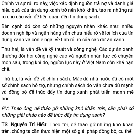
Chính vì sự rủi ro này, việc xác định nguồn trả nợ và đánh giá
hiệu quả của tín dụng xanh trở nên khó khăn, tạo ra những rủi
ro cho các vấn đề liên quan đến tín dụng sạch.
Bên cạnh đó còn có những nguyên nhân khác như: nhiều
doanh nghiệp và ngân hàng vẫn chưa hiểu rõ về lợi ích của tín
dụng xanh và còn e ngại về tính rủi ro của các dự án xanh.
Thứ hai, là vấn đề về kỹ thuật và công nghệ: Các dự án xanh
thường đòi hỏi công nghệ cao và nguồn nhân lực có chuyên
môn sâu, trong khi đó, nguồn lực này ở Việt Nam còn khá hạn
chế.
Thứ ba, là vấn đề về chính sách: Mặc dù nhà nước đã có một
số chính sách hỗ trợ, nhưng chính sách đó vẫn chưa đủ mạnh
và đồng bộ để thúc đẩy tín dụng xanh phát triển mạnh mẽ
hơn.
PV:
T
heo ông,
để
tháo
gỡ những khó khăn trên
,
cần phải có
những
giải pháp nào để thúc đẩy tín dụng xanh?
TS. Nguyễn
Trí Hiếu
:
Theo tôi, để tháo gỡ những khó khăn
trên, chúng ta cần thực hiện một số giải pháp đồng bộ, cụ thể: