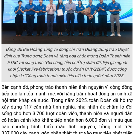
Đồng chí Bùi Hoàng Tùng và đồng chí Trần Quang Dũng trao Quyết
định của Trung ương Đoàn và tặng hoa chúc mừng Đoàn Thanh niên
PTSC với công trình “Gia công, tiền chế trụ chân đế điện gió ngoài
khơi (Jecket Pre-fabrication) thuộc dự án CHW2204”, được công
nhận là “Công trình thanh niên tiêu biểu toàn quốc" năm 2025.
Bên cạnh đó, phong trào thanh niên tình nguyện vì cộng đồng
tiếp tục lan tỏa mạnh mẽ, với hàng trăm hoạt động an sinh xã
hội trên khắp cả nước. Trong năm 2025, toàn Đoàn đã hỗ trợ
xây dựng 117 căn nhà tình nghĩa, nhà nhân ái; chăm lo đời
sống cho hơn 3.700 lượt đoàn viên, thanh niên và người dân
có hoàn cảnh khó khăn; tiếp nhận hơn 6.000 đơn vị máu qua
các chương trình hiến máu tình nguyện; trồng mới trên
337.000 cây xanh, góp phần thiết thực vào mục tiêu phát triển