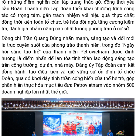
rõ những điểm nghẽn cần tập trung tháo gỡ, đồng thời yêu
cầu Đoàn Thanh niên Tập đoàn triển khai chương trình công
tác có trọng tâm, gắn trách nhiệm với hiệu quả thực chất;
đồng thời kiện toàn tổ chức, trẻ hóa đội ngũ, tăng cường kiểm
tra, đánh giá nhằm nâng cao chất lượng phong trào ở cơ sở.
Đồng chí Trần Quang Dũng nhấn mạnh, sáng tạo và đổi mới
là trục xuyên suốt của phong trào thanh niên, trong đó "Ngày
hội sáng tạo trẻ" của thanh niên Petrovietnam được định
hướng là điểm nhấn để lan tỏa tinh thần lao động sáng tạo
trên công trường, dự án, nhà máy. Đảng ủy Tập đoàn cam kết
đồng hành, tạo điều kiện và giữ vững sự ổn định tổ chức
Đoàn, qua đó khơi dậy tinh thần cống hiến của thế hệ trẻ, góp
phần hiện thực hóa mục tiêu đưa Petrovietnam vào nhóm 500
doanh nghiệp lớn nhất thế giới.