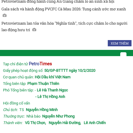
Petrovietnam đồng hành cùng An Giang chăm lo an sinh xã hội
Gala sách và hành động PVCFC Cà Mau 2026: Tung cánh ước mơ xanh
Petrovietnam lan tỏa văn hóa "Nghĩa tình", tích cực chăm lo cho người
lao động hưu trí
XEM THÊM
Petro
Times
Tạp chí điện tử
Giấy phép hoạt động số:
50/GP-BTTTT ngày 10/2/2020
Cơ quan chủ quản:
Hội Dầu khí Việt Nam
Tổng biên tập:
Phạm Thuận Thiên
Phó Tổng biên tập: -
Lê Hà Thanh Ngọc
- Lê Thị Hồng Anh
Hội đồng cố vấn
Chủ tịch:
TS
Nguyễn Hồng Minh
Thường trực:
Nhà báo
Nguyễn Như Phong
Thành viên:
Vũ Thị Chọn,
Nguyễn Hải Đường,
Lê Anh Chiến