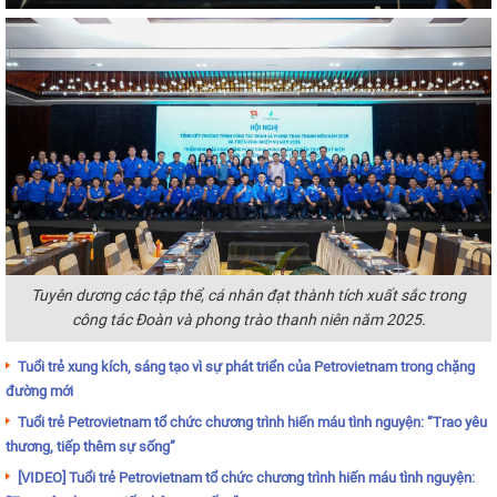
Tuyên dương các tập thể, cá nhân đạt thành tích xuất sắc trong
công tác Đoàn và phong trào thanh niên năm 2025.
Tuổi trẻ xung kích, sáng tạo vì sự phát triển của Petrovietnam trong chặng
đường mới
Tuổi trẻ Petrovietnam tổ chức chương trình hiến máu tình nguyện: “Trao yêu
thương, tiếp thêm sự sống”
[VIDEO] Tuổi trẻ Petrovietnam tổ chức chương trình hiến máu tình nguyện: