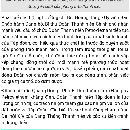
sản xuất kinh doanh của Tập đoàn, coi hiệu quả thực chất là thước
đo xuyên suốt của phong trào thanh niên.
Phát biểu tại hội nghị, đồng chí Bùi Hoàng Tùng - Ủy viên Ban
Chấp hành Đảng bộ, Bí thư Đoàn Thanh niên Chính phủ nhấn
mạnh yêu cầu tổ chức Đoàn Thanh niên Petrovietnam tiếp tục
bám sát nhiệm vụ chính trị và hoạt động sản xuất kinh doanh
của Tập đoàn, coi hiệu quả thực chất là thước đo xuyên suốt
của phong trào thanh niên. Trọng tâm trong thời gian tới là
giữ ổn định tổ chức, chủ động thích ứng trong bối cảnh sắp
xếp chung; đồng thời đổi mới mạnh mẽ phương thức hoạt
động theo hướng rõ người, rõ việc, rõ sản phẩm, gắn chặt hoạt
động Đoàn với chuyên môn, tạo ra các công trình, phần việc
có giá trị cụ thể, đo đếm được.
Đồng chí Trần Quang Dũng - Phó Bí thư thường trực Đảng ủy
Petrovietnam khẳng định, Đoàn Thanh niên Tập đoàn là lực
lượng chính trị, có trách nhiệm tham gia các nhiệm vụ lớn của
đất nước và Tập đoàn, đặc biệt là các hoạt động chào mừng
Đại hội XIV của Đảng, Tháng Thanh niên và các sự kiện chính
trị trọng điểm.