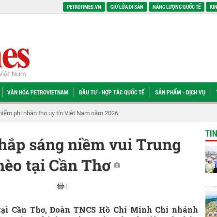
PETROTIMES.VN
GIỮ LỬA DI SẢN
NĂNG LƯỢNG QUỐC TẾ
KIN
VĂN HÓA PETROVIETNAM
ĐẦU TƯ - HỢP TÁC QUỐC TẾ
SẢN PHẨM - DỊCH VỤ
ạnh chuỗi giá trị Petrovietnam
Quy định tiêu chí phân loại doanh nghiệp nh
TI
hắp sáng niềm vui Trung
hèo tại Cần Thơ
|
 tại Cần Thơ, Đoàn TNCS Hồ Chí Minh Chi nhánh