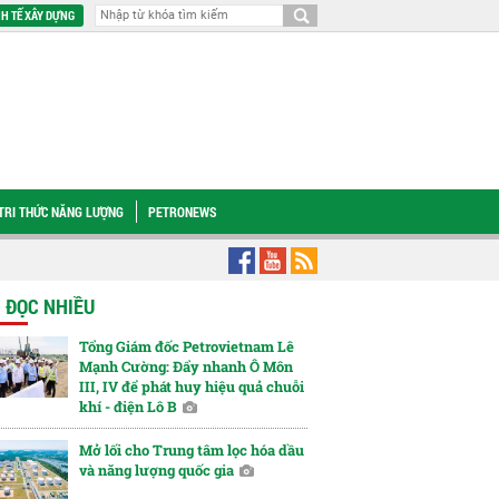
H TẾ XÂY DỰNG
TRI THỨC NĂNG LƯỢNG
PETRONEWS
à nước để cơ cấu lại vốn
[CHÙM ẢNH] Petrovietnam đồng hành xây dựng Trườ
N ĐỌC NHIỀU
Tổng Giám đốc Petrovietnam Lê
Mạnh Cường: Đẩy nhanh Ô Môn
III, IV để phát huy hiệu quả chuỗi
khí - điện Lô B
Mở lối cho Trung tâm lọc hóa dầu
và năng lượng quốc gia