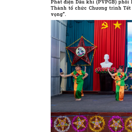
Phát điện Dầu khí (PVPGB) phối
Thành tổ chức Chương trình Tết
vọng”.