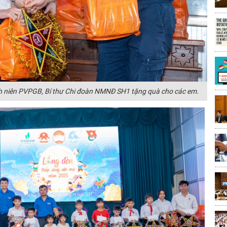
h niên PVPGB, Bí thư Chi đoàn NMNĐ SH1 tặng quà cho các em.