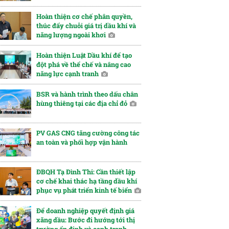
Hoàn thiện cơ chế phân quyền,
thúc đẩy chuỗi giá trị dầu khí và
năng lượng ngoài khơi
Hoàn thiện Luật Dầu khí để tạo
đột phá về thể chế và nâng cao
năng lực cạnh tranh
BSR và hành trình theo dấu chân
hùng thiêng tại các địa chỉ đỏ
PV GAS CNG tăng cường công tác
an toàn và phối hợp vận hành
ĐBQH Tạ Đình Thi: Cần thiết lập
cơ chế khai thác hạ tầng dầu khí
phục vụ phát triển kinh tế biển
Để doanh nghiệp quyết định giá
xăng dầu: Bước đi hướng tới thị