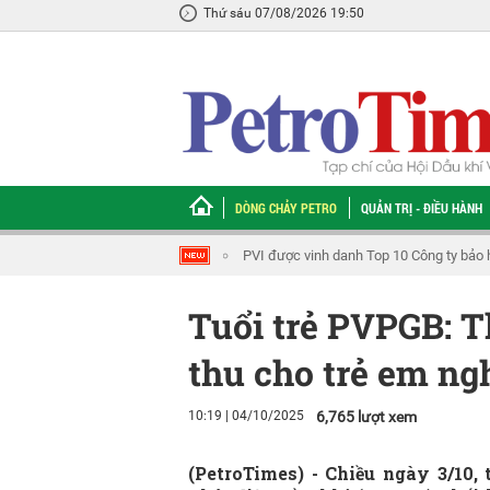
Thứ sáu 07/08/2026 19:50
DÒNG CHẢY PETRO
QUẢN TRỊ - ĐIỀU HÀNH
[VIDEO] Lô B - Ô Môn: Minh chứng sức m
Tuổi trẻ PVPGB: T
thu cho trẻ em ng
10:19 | 04/10/2025
6,765 lượt xem
(PetroTimes) -
Chiều ngày 3/10,