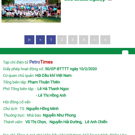
|<
<
1
2
3
4
>
>|
Petro
Times
Tạp chí điện tử
Giấy phép hoạt động số:
50/GP-BTTTT ngày 10/2/2020
Cơ quan chủ quản:
Hội Dầu khí Việt Nam
Tổng biên tập:
Phạm Thuận Thiên
Phó Tổng biên tập: -
Lê Hà Thanh Ngọc
- Lê Thị Hồng Anh
Hội đồng cố vấn
Chủ tịch:
TS
Nguyễn Hồng Minh
Thường trực:
Nhà báo
Nguyễn Như Phong
Thành viên:
Vũ Thị Chọn,
Nguyễn Hải Đường,
Lê Anh Chiến