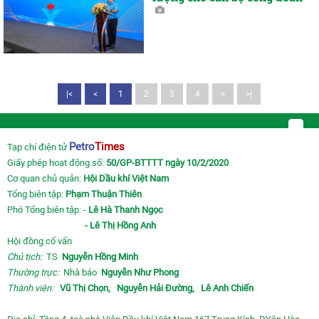
|<
<
1
2
3
4
>
>|
Petro
Times
Tạp chí điện tử
Giấy phép hoạt động số:
50/GP-BTTTT ngày 10/2/2020
Cơ quan chủ quản:
Hội Dầu khí Việt Nam
Tổng biên tập:
Phạm Thuận Thiên
Phó Tổng biên tập: -
Lê Hà Thanh Ngọc
- Lê Thị Hồng Anh
Hội đồng cố vấn
Chủ tịch:
TS
Nguyễn Hồng Minh
Thường trực:
Nhà báo
Nguyễn Như Phong
Thành viên:
Vũ Thị Chọn,
Nguyễn Hải Đường,
Lê Anh Chiến