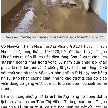
Giáo viên Trường mầm non Thạch Đài dọn dẹp khi nước lũ vừa rút
Cô Nguyễn Thanh Nga, Trưởng Phòng GD&ĐT huyện Thạch
Hà chia sẻ, trong tháng 10/2020, trên địa bàn huyện Thạch
Hà đã xảy ra trận lũ lớn trên diện rộng. Cơn lũ vượt đỉnh lịch
sử kinh hoàng nhất trong vòng 50 năm qua chưa kịp khắc
phục, lũ mới lại tràn về, lũ chồng lũ gây thiệt hại nặng nề về
vật chất và tinh thần. Sách vở, bàn ghế, thiết bị dạy học hỏng
nhiều. Khó khăn chồng chất, nhưng các trường, cán bộ giáo
viên đang cố gắng vượt qua để tổ chức đón học sinh trở lại
trường.
Là một trong những nơi bị ảnh hưởng nặng nề trong đợt lũ
lịch sử vừa qua, cô Trần Thị Hiền - Trường mầm non Thạch
Đài chia sẻ, dù nước lũ đã rút, học sinh đã bắt đầu trở lại