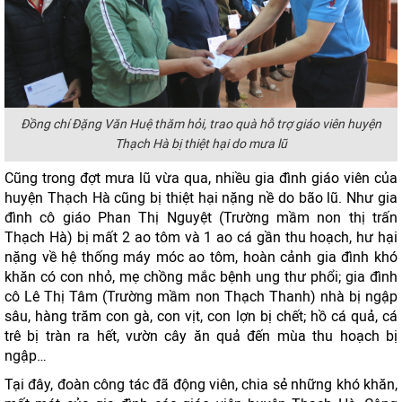
Đồng chí Đặng Văn Huệ thăm hỏi, trao quà hỗ trợ giáo viên huyện
Thạch Hà bị thiệt hại do mưa lũ
Cũng trong đợt mưa lũ vừa qua, nhiều gia đình giáo viên của
huyện Thạch Hà cũng bị thiệt hại nặng nề do bão lũ. Như gia
đình cô giáo Phan Thị Nguyệt (Trường mầm non thị trấn
Thạch Hà) bị mất 2 ao tôm và 1 ao cá gần thu hoạch, hư hại
nặng về hệ thống máy móc ao tôm, hoàn cảnh gia đình khó
khăn có con nhỏ, mẹ chồng mắc bệnh ung thư phổi; gia đình
cô Lê Thị Tâm (Trường mầm non Thạch Thanh) nhà bị ngập
sâu, hàng trăm con gà, con vịt, con lợn bị chết; hồ cá quả, cá
trê bị tràn ra hết, vườn cây ăn quả đến mùa thu hoạch bị
ngập…
Tại đây, đoàn công tác đã động viên, chia sẻ những khó khăn,