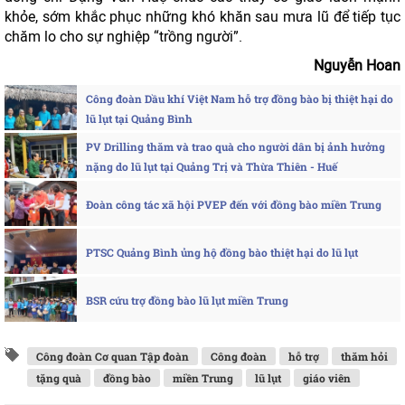
khỏe, sớm khắc phục những khó khăn sau mưa lũ để tiếp tục
chăm lo cho sự nghiệp “trồng người”.
Nguyễn Hoan
Công đoàn Dầu khí Việt Nam hỗ trợ đồng bào bị thiệt hại do
lũ lụt tại Quảng Bình
PV Drilling thăm và trao quà cho người dân bị ảnh hưởng
nặng do lũ lụt tại Quảng Trị và Thừa Thiên - Huế
Đoàn công tác xã hội PVEP đến với đồng bào miền Trung
PTSC Quảng Bình ủng hộ đồng bào thiệt hại do lũ lụt
BSR cứu trợ đồng bào lũ lụt miền Trung
Công đoàn Cơ quan Tập đoàn
Công đoàn
hỗ trợ
thăm hỏi
tặng quà
đồng bào
miền Trung
lũ lụt
giáo viên