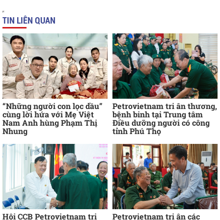
TIN LIÊN QUAN
“Những người con lọc dầu”
Petrovietnam tri ân thương,
cùng lời hứa với Mẹ Việt
bệnh binh tại Trung tâm
Nam Anh hùng Phạm Thị
Điều dưỡng người có công
Nhung
tỉnh Phú Thọ
Hội CCB Petrovietnam tri
Petrovietnam tri ân các