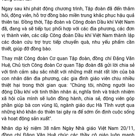
Ngay sau khi phát động chương trình, Tập đoàn đã đến thăm
hỏi, động viên, hỗ trợ đồng bào miền trung khắc phục hậu quả
thiên tai. Đồng thời, Tập đoàn và Công đoàn Dầu khí Việt Nam
đã, đang và sẽ tiếp tục phối hợp với các địa phương, các đơn
vị thành viên, các cấp Công đoàn Dầu khí Việt Nam thành lập
các đoàn cứu trợ trực tiếp chuyển quà, nhu yếu phẩm cần
thiết, giúp đỡ đồng bào.
Thay mặt Công đoàn Cơ quan Tập đoàn, đồng chí Đặng Văn
Huệ, Chủ tịch Công đoàn Cơ quan Tập đoàn đã gửi lời chia sẻ
với tình cảm sâu sắc nhất với những mất mát rất lớn của bà
con nhân dân địa phương, các gia đình giáo viên chịu nhiều
thiệt hại trong thời gian qua: "Chúng tôi, những người lao
động Dầu khí với tinh thần nhân ái, nghĩa tình và trách nhiệm
xã hội của mình sẽ luôn đồng hành, chia sẻ, động viên góp
phần giúp bà con vùng lũ, ngành giáo dục Hà Tĩnh vượt qua
những khó khăn do thiên tai gây ra để sớm ổn định cuộc sống
và hoạt động sản xuất".
Nhân dịp kỷ niệm 38 năm Ngày Nhà giáo Việt Nam 20/11,
đồng chí Đặng Văn Huệ chúc các thầy cô giáo luôn mạnh