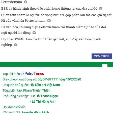
Petrovietnam
BSR và hành trình theo dấu chân hùng thiêng tại các địa chỉ đỏ
Quan tâm chăm lo người lao động hưu trí, góp phần lan tỏa các giá trị cốt
lõi của văn hóa Petrovietnam
Để văn hóa, thương hiệu Petrovietnam trở thành niềm tự hào của đội
ngũ người lao động
Hội thao PVMR: Lan tỏa tinh thần gắn kết, vun đắp văn hóa doanh
nghiệp
XEM THÊM
Petro
Times
Tạp chí điện tử
Giấy phép hoạt động số:
50/GP-BTTTT ngày 10/2/2020
Cơ quan chủ quản:
Hội Dầu khí Việt Nam
Tổng biên tập:
Phạm Thuận Thiên
Phó Tổng biên tập: -
Lê Hà Thanh Ngọc
- Lê Thị Hồng Anh
Hội đồng cố vấn
Chủ tịch:
TS
Nguyễn Hồng Minh