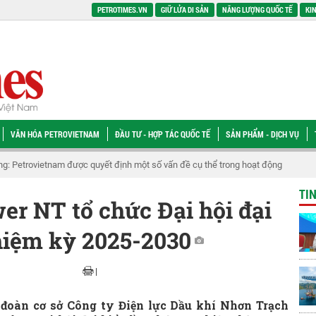
PETROTIMES.VN
GIỮ LỬA DI SẢN
NĂNG LƯỢNG QUỐC TẾ
KIN
VĂN HÓA PETROVIETNAM
ĐẦU TƯ - HỢP TÁC QUỐC TẾ
SẢN PHẨM - DỊCH VỤ
 các quy định về chuyển tiếp, bảo đảm tính liên tục của các dự án dầu khí
TI
r NT tổ chức Đại hội đại
nhiệm kỳ 2025-2030
|
đoàn cơ sở Công ty Điện lực Dầu khí Nhơn Trạch