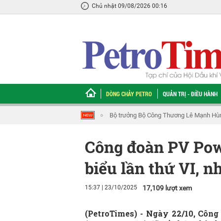
Chủ nhật 09/08/2026 00:16
DÒNG CHẢY PETRO
QUẢN TRỊ - ĐIỀU HÀNH
ĐBQH Đào Chí Nghĩa: Tiếp tục hoàn thiện
Công đoàn PV Powe
biểu lần thứ VI, 
15:37 | 23/10/2025
17,109 lượt xem
(PetroTimes) -
Ngày 22/10, Công 