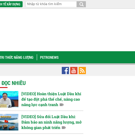
H TẾ XÂY DỰNG
TRI THỨC NĂNG LƯỢNG
PETRONEWS
[VIDEO] Petrovietnam sẻ chia cùng nạn nhân chất độc da cam
PV Drilling đ
N ĐỌC NHIỀU
[VIDEO] Hoàn thiện Luật Dầu khí
để tạo đột phá thể chế, nâng cao
năng lực cạnh tranh
[VIDEO] Sửa đổi Luật Dầu khí:
Đảm bảo an ninh năng lượng, mở
không gian phát triển