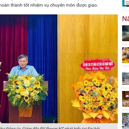
 hoàn thành tốt nhiệm vụ chuyên môn được giao.
Nă
hư Đảng ủy, Giám đốc PV Power NT phát biểu tại Đại hội