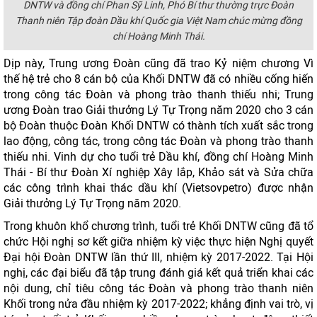
DNTW và đồng chí Phan Sỹ Linh, Phó Bí thư thường trực Đoàn
Thanh niên Tập đoàn Dầu khí Quốc gia Việt Nam chúc mừng đồng
chí Hoàng Minh Thái.
Dịp này, Trung ương Đoàn cũng đã trao Kỷ niệm chương Vì
thế hệ trẻ cho 8 cán bộ của Khối DNTW đã có nhiều cống hiến
trong công tác Đoàn và phong trào thanh thiếu nhi; Trung
ương Đoàn trao Giải thưởng Lý Tự Trọng năm 2020 cho 3 cán
bộ Đoàn thuộc Đoàn Khối DNTW có thành tích xuất sắc trong
lao động, công tác, trong công tác Đoàn và phong trào thanh
thiếu nhi. Vinh dự cho tuổi trẻ Dầu khí, đồng chí Hoàng Minh
Thái - Bí thư Đoàn Xí nghiệp Xây lắp, Khảo sát và Sửa chữa
các công trình khai thác dầu khí (Vietsovpetro) được nhận
Giải thưởng Lý Tự Trọng năm 2020.
Trong khuôn khổ chương trình, tuổi trẻ Khối DNTW cũng đã tổ
chức Hội nghị sơ kết giữa nhiệm kỳ việc thực hiện Nghị quyết
Đại hội Đoàn DNTW lần thứ III, nhiệm kỳ 2017-2022. Tại Hội
nghị, các đại biểu đã tập trung đánh giá kết quả triển khai các
nội dung, chỉ tiêu công tác Đoàn và phong trào thanh niên
Khối trong nửa đầu nhiệm kỳ 2017-2022; khẳng định vai trò, vị