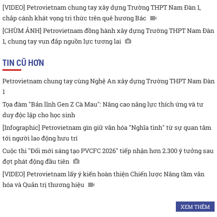
[VIDEO] Petrovietnam chung tay xây dựng Trường THPT Nam Đàn 1,
chắp cánh khát vọng tri thức trên quê hương Bác
[CHÙM ẢNH] Petrovietnam đồng hành xây dựng Trường THPT Nam Đàn
1, chung tay vun đắp nguồn lực tương lai
TIN CŨ HƠN
Petrovietnam chung tay cùng Nghệ An xây dựng Trường THPT Nam Đàn
1
Tọa đàm "Bản lĩnh Gen Z Cà Mau": Nâng cao năng lực thích ứng và tư
duy độc lập cho học sinh
[Infographic] Petrovietnam gìn giữ văn hóa "Nghĩa tình" từ sự quan tâm
tới người lao động hưu trí
Cuộc thi "Đổi mới sáng tạo PVCFC 2026" tiếp nhận hơn 2.300 ý tưởng sau
đợt phát động đầu tiên
[VIDEO] Petrovietnam lấy ý kiến hoàn thiện Chiến lược Nâng tầm văn
hóa và Quản trị thương hiệu
XEM THÊM