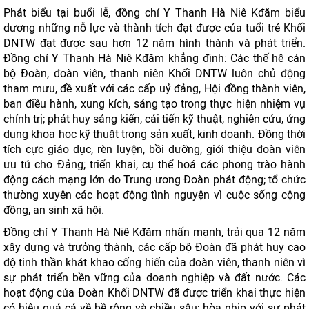
Phát biểu tại buổi lễ, đồng chí Y Thanh Hà Niê Kđăm biểu
dương những nỗ lực và thành tích đạt được của tuổi trẻ Khối
DNTW đạt được sau hơn 12 năm hình thành và phát triển.
Đồng chí Y Thanh Hà Niê Kđăm khẳng định: Các thế hệ cán
bộ Đoàn, đoàn viên, thanh niên Khối DNTW luôn chủ động
tham mưu, đề xuất với các cấp uỷ đảng, Hội đồng thành viên,
ban điều hành, xung kích, sáng tạo trong thực hiện nhiệm vụ
chính trị; phát huy sáng kiến, cải tiến kỹ thuật, nghiên cứu, ứng
dụng khoa học kỹ thuật trong sản xuất, kinh doanh. Đồng thời
tích cực giáo dục, rèn luyện, bồi dưỡng, giới thiệu đoàn viên
ưu tú cho Đảng; triển khai, cụ thể hoá các phong trào hành
động cách mạng lớn do Trung ương Đoàn phát động; tổ chức
thường xuyên các hoạt động tình nguyện vì cuộc sống cộng
đồng, an sinh xã hội.
Đồng chí Y Thanh Hà Niê Kđăm nhấn mạnh, trải qua 12 năm
xây dựng và trưởng thành, các cấp bộ Đoàn đã phát huy cao
độ tinh thần khát khao cống hiến của đoàn viên, thanh niên vì
sự phát triển bền vững của doanh nghiệp và đất nước. Các
hoạt động của Đoàn Khối DNTW đã được triển khai thực hiện
có hiệu quả cả về bề rộng và chiều sâu; hòa nhịp với sự phát