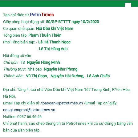
Petro
Times
Tạp chí điện tử
Giấy phép hoạt động số:
50/GP-BTTTT ngày 10/2/2020
Cơ quan chủ quản:
Hội Dầu khí Việt Nam
Tổng biên tập:
Phạm Thuận Thiên
Phó Tổng biên tập: -
Lê Hà Thanh Ngọc
- Lê Thị Hồng Anh
Hội đồng cố vấn
Chủ tịch:
TS
Nguyễn Hồng Minh
Thường trực:
Nhà báo
Nguyễn Như Phong
Thành viên:
Vũ Thị Chọn,
Nguyễn Hải Đường,
Lê Anh Chiến
Địa chỉ: Tầng 4, toà nhà Viện Dầu khí Việt Nam 167 Trung Kính, P.Yên Hòa,
Hà Nội.
Email Tạp chí điện tử:
toasoan@petrotimes.vn
/Email Tạp chí giấy:
nangluongmoi@petrotimes.vn
Hotline: 0937.66.46.46
Chỉ phát hành, sao chép thông tin từ PetroTimes khi có sự đồng ý bằng văn
bản của Ban biên tập.