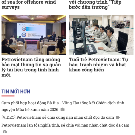
of sea for offshore wind
với chương trình “Tiếp
surveys
bước đến trường”
Petrovietnam tăng cường
Tuổi trẻ Petrovietnam: Tự
bảo mật thông tin và quản
hào, trách nhiệm và khát
lý tài liệu trong tình hình
khao cống hiến
mới
TIN MỚI HƠN
Cụm phối hợp hoạt động Bà Rịa - Vũng Tàu tổng kết Chiến dịch tình
nguyện Mùa hè xanh năm 2026
[VIDEO] Petrovietnam sẻ chia cùng nạn nhân chất độc da cam
Petrovietnam lan tỏa nghĩa tình, sẻ chia với nạn nhân chất độc da cam