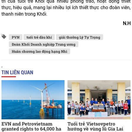
trí của tuổi trẻ Khối qua nhiều phong trào, hoạt động thiết
thực, hiệu quả, mang lại nhiều lợi ích thiết thực cho đoàn viên,
thanh niên trong Khối.
N.H
PVN
tuổi trẻ dầu khí
giải thưởng Lý Tự Trọng
Đoàn Khối Doanh nghiệp Trung ương
Huân chương lao động hạng Nhì
TIN LIÊN QUAN
EVN and Petrovietnam
Tuổi trẻ Vietsovpetro
granted rights to 64,000 ha
hướng về vùng lũ Gia Lai