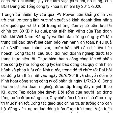
cách Hồ Chí Minh; Quy chế làm việc (sửa đổi, bổ sung) của
BCH Đảng bộ Tổng công ty khóa II, nhiệm kỳ 2015 -2020.
Trong nửa nhiệm kỳ vừa qua, PV Power luôn khẳng định vai
trò chủ lực trong lĩnh vực sản xuất và kinh doanh điện năng
của quốc gia và là một trong những đơn vị có tiềm lực tài
chính tốt, SXKD hiệu quả, phát triển bền vững của Tập đoàn
Dầu khí Việt Nam. Đảng ủy và lãnh đạo Tổng công ty đã tập
trung chỉ đạo quyết liệt đảm bảo vận hành an toàn, hiệu quả
các NMĐ; hoàn thành vượt mức hầu hết các chỉ tiêu tiêu
hoạch. Công tác tái cấu trúc, đổi mới doanh nghiệp được tập
trung thực hiện tốt. Thực hiện thành công công tác cổ phần
hóa công ty mẹ Tổng công tyđảm bảo đúng các quy định hiện
hành và pháp luật của Nhà nước, trong đó tổ chức tốt Đại hội
cổ đông lần thứ nhất vào ngày 26/6/2018 và chuyển đổi mô
hình hoạt động sang công ty cổ phần từ ngày 1/7/2018. Công
tác tái cơ cấu doanh nghiệp được tập trung đẩy mạnh theo
KH được Tập đoàn phê duyệt. Đời sống của người lao động
từng bước được nâng cao; Quy chế dân chủ ở cơ sở được duy
trì thực hiện tốt; Công tác giáo dục chính trị, tư tưởng cho cán
bộ, đảng viên, người lao động luôn được trú trọng. Việc triển