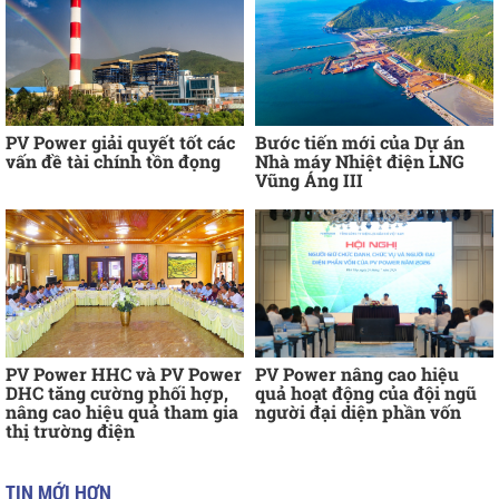
PV Power giải quyết tốt các
Bước tiến mới của Dự án
vấn đề tài chính tồn đọng
Nhà máy Nhiệt điện LNG
Vũng Áng III
PV Power HHC và PV Power
PV Power nâng cao hiệu
DHC tăng cường phối hợp,
quả hoạt động của đội ngũ
nâng cao hiệu quả tham gia
người đại diện phần vốn
thị trường điện
TIN MỚI HƠN