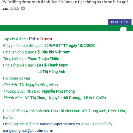
PV Drilling được vinh danh Top 50 Công ty Đại chúng uy tín và hiệu quả
năm 2026
XEM THÊM
Petro
Times
Tạp chí điện tử
Giấy phép hoạt động số:
50/GP-BTTTT ngày 10/2/2020
Cơ quan chủ quản:
Hội Dầu khí Việt Nam
Tổng biên tập:
Phạm Thuận Thiên
Phó Tổng biên tập: -
Lê Hà Thanh Ngọc
- Lê Thị Hồng Anh
Hội đồng cố vấn
Chủ tịch:
TS
Nguyễn Hồng Minh
Thường trực:
Nhà báo
Nguyễn Như Phong
Thành viên:
Vũ Thị Chọn,
Nguyễn Hải Đường,
Lê Anh Chiến
Địa chỉ: Tầng 4, toà nhà Viện Dầu khí Việt Nam 167 Trung Kính, P.Yên Hòa,
Hà Nội.
Email Tạp chí điện tử:
toasoan@petrotimes.vn
/Email Tạp chí giấy:
nangluongmoi@petrotimes.vn