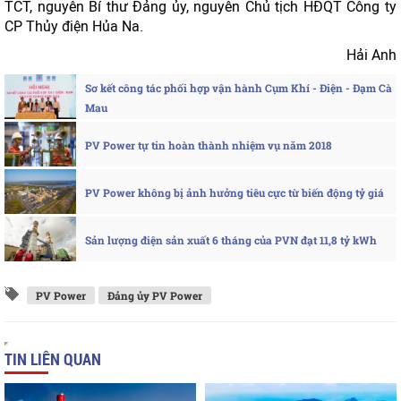
TCT, nguyên Bí thư Đảng ủy, nguyên Chủ tịch HĐQT Công ty
CP Thủy điện Hủa Na.
Hải Anh
Sơ kết công tác phối hợp vận hành Cụm Khí - Điện - Đạm Cà
Mau
PV Power tự tin hoàn thành nhiệm vụ năm 2018
PV Power không bị ảnh hưởng tiêu cực từ biến động tỷ giá
Sản lượng điện sản xuất 6 tháng của PVN đạt 11,8 tỷ kWh
PV Power
Đảng ủy PV Power
TIN LIÊN QUAN