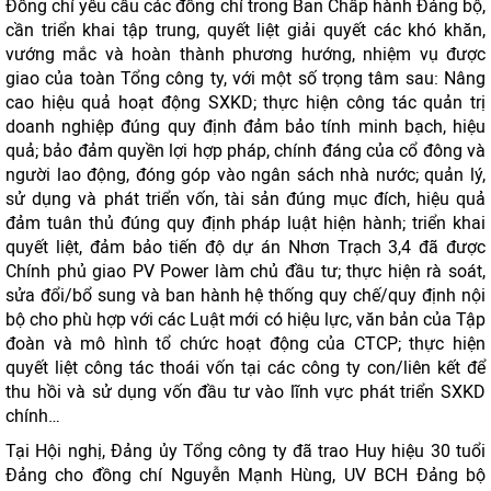
Đồng chí yêu cầu các đồng chí trong Ban Chấp hành Đảng bộ,
cần triển khai tập trung, quyết liệt giải quyết các khó khăn,
vướng mắc và hoàn thành phương hướng, nhiệm vụ được
giao của toàn Tổng công ty, với một số trọng tâm sau: Nâng
cao hiệu quả hoạt động SXKD; thực hiện công tác quản trị
doanh nghiệp đúng quy định đảm bảo tính minh bạch, hiệu
quả; bảo đảm quyền lợi hợp pháp, chính đáng của cổ đông và
người lao động, đóng góp vào ngân sách nhà nước; quản lý,
sử dụng và phát triển vốn, tài sản đúng mục đích, hiệu quả
đảm tuân thủ đúng quy định pháp luật hiện hành; triển khai
quyết liệt, đảm bảo tiến độ dự án Nhơn Trạch 3,4 đã được
Chính phủ giao PV Power làm chủ đầu tư; thực hiện rà soát,
sửa đổi/bổ sung và ban hành hệ thống quy chế/quy định nội
bộ cho phù hợp với các Luật mới có hiệu lực, văn bản của Tập
đoàn và mô hình tổ chức hoạt động của CTCP; thực hiện
quyết liệt công tác thoái vốn tại các công ty con/liên kết để
thu hồi và sử dụng vốn đầu tư vào lĩnh vực phát triển SXKD
chính…
Tại Hội nghị, Đảng ủy Tổng công ty đã trao Huy hiệu 30 tuổi
Đảng cho đồng chí Nguyễn Mạnh Hùng, UV BCH Đảng bộ