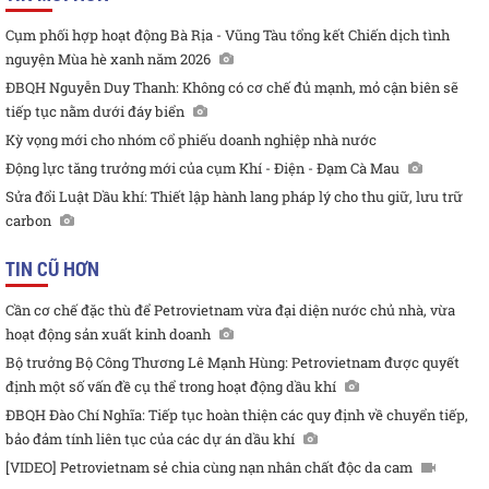
Cụm phối hợp hoạt động Bà Rịa - Vũng Tàu tổng kết Chiến dịch tình
nguyện Mùa hè xanh năm 2026
ĐBQH Nguyễn Duy Thanh: Không có cơ chế đủ mạnh, mỏ cận biên sẽ
tiếp tục nằm dưới đáy biển
Kỳ vọng mới cho nhóm cổ phiếu doanh nghiệp nhà nước
Động lực tăng trưởng mới của cụm Khí - Điện - Đạm Cà Mau
Sửa đổi Luật Dầu khí: Thiết lập hành lang pháp lý cho thu giữ, lưu trữ
carbon
TIN CŨ HƠN
Cần cơ chế đặc thù để Petrovietnam vừa đại diện nước chủ nhà, vừa
hoạt động sản xuất kinh doanh
Bộ trưởng Bộ Công Thương Lê Mạnh Hùng: Petrovietnam được quyết
định một số vấn đề cụ thể trong hoạt động dầu khí
ĐBQH Đào Chí Nghĩa: Tiếp tục hoàn thiện các quy định về chuyển tiếp,
bảo đảm tính liên tục của các dự án dầu khí
[VIDEO] Petrovietnam sẻ chia cùng nạn nhân chất độc da cam