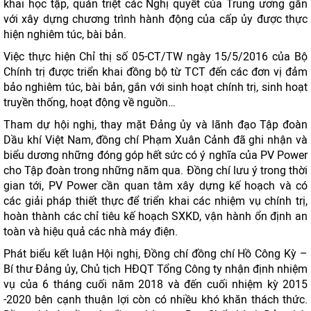
khai học tập, quán triệt các Nghị quyết của Trung ương gắn
với xây dựng chương trình hành động của cấp ủy được thực
hiện nghiêm túc, bài bản.
Việc thực hiện Chỉ thị số 05-CT/TW ngày 15/5/2016 của Bộ
Chính trị được triển khai đồng bộ từ TCT đến các đơn vị đảm
bảo nghiêm túc, bài bản, gắn với sinh hoạt chính trị, sinh hoạt
truyền thống, hoạt động về nguồn…
Tham dự hội nghị, thay mặt Đảng ủy và lãnh đạo Tập đoàn
Dầu khí Việt Nam, đồng chí Phạm Xuân Cảnh đã ghi nhận và
biểu dương những đóng góp hết sức có ý nghĩa của PV Power
cho Tập đoàn trong những năm qua. Đồng chí lưu ý trong thời
gian tới, PV Power cần quan tâm xây dựng kế hoạch và có
các giải pháp thiết thực để triển khai các nhiệm vụ chính trị,
hoàn thành các chỉ tiêu kế hoạch SXKD, vận hành ổn định an
toàn và hiệu quả các nhà máy điện.
Phát biểu kết luận Hội nghị, Đồng chí đồng chí Hồ Công Kỳ –
Bí thư Đảng ủy, Chủ tịch HĐQT Tổng Công ty nhận định nhiệm
vụ của 6 tháng cuối năm 2018 và đến cuối nhiệm kỳ 2015
-2020 bên cạnh thuận lợi còn có nhiều khó khăn thách thức.