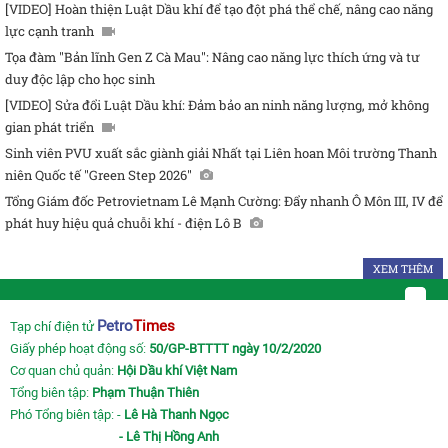
[VIDEO] Hoàn thiện Luật Dầu khí để tạo đột phá thể chế, nâng cao năng
lực cạnh tranh
Tọa đàm "Bản lĩnh Gen Z Cà Mau": Nâng cao năng lực thích ứng và tư
duy độc lập cho học sinh
[VIDEO] Sửa đổi Luật Dầu khí: Đảm bảo an ninh năng lượng, mở không
gian phát triển
Sinh viên PVU xuất sắc giành giải Nhất tại Liên hoan Môi trường Thanh
niên Quốc tế "Green Step 2026"
Tổng Giám đốc Petrovietnam Lê Mạnh Cường: Đẩy nhanh Ô Môn III, IV để
phát huy hiệu quả chuỗi khí - điện Lô B
XEM THÊM
Petro
Times
Tạp chí điện tử
Giấy phép hoạt động số:
50/GP-BTTTT ngày 10/2/2020
Cơ quan chủ quản:
Hội Dầu khí Việt Nam
Tổng biên tập:
Phạm Thuận Thiên
Phó Tổng biên tập: -
Lê Hà Thanh Ngọc
- Lê Thị Hồng Anh