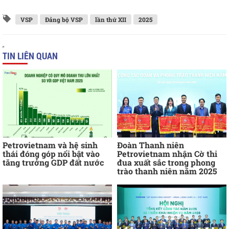
VSP
Đảng bộ VSP
lần thứ XII
2025
TIN LIÊN QUAN
Petrovietnam và hệ sinh
Đoàn Thanh niên
thái đóng góp nổi bật vào
Petrovietnam nhận Cờ thi
tăng trưởng GDP đất nước
đua xuất sắc trong phong
trào thanh niên năm 2025