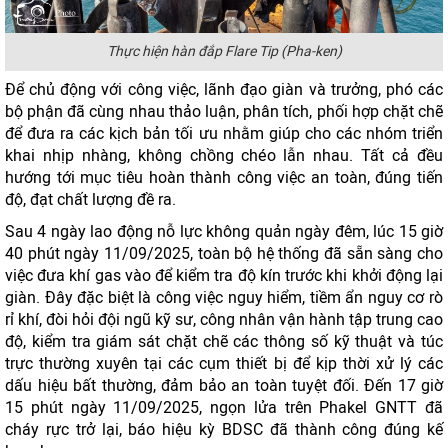
Thực hiện hàn đắp Flare Tip (Pha-ken)
Để chủ động với công việc, lãnh đạo giàn và trưởng, phó các
bộ phận đã cùng nhau thảo luận, phân tích, phối hợp chặt chẽ
để đưa ra các kịch bản tối ưu nhằm giúp cho các nhóm triển
khai nhịp nhàng, không chồng chéo lẫn nhau. Tất cả đều
hướng tới mục tiêu hoàn thành công việc an toàn, đúng tiến
độ, đạt chất lượng đề ra.
Sau 4 ngày lao động nỗ lực không quản ngày đêm, lúc 15 giờ
40 phút ngày 11/09/2025, toàn bộ hệ thống đã sẵn sàng cho
việc đưa khí gas vào để kiểm tra độ kín trước khi khởi động lại
giàn. Đây đặc biệt là công việc nguy hiểm, tiềm ẩn nguy cơ rò
rỉ khí, đòi hỏi đội ngũ kỹ sư, công nhân vận hành tập trung cao
độ, kiểm tra giám sát chặt chẽ các thông số kỹ thuật và túc
trực thường xuyên tại các cụm thiết bị để kịp thời xử lý các
dấu hiệu bất thường, đảm bảo an toàn tuyệt đối. Đến 17 giờ
15 phút ngày 11/09/2025, ngọn lửa trên Phakel GNTT đã
cháy rực trở lại, báo hiệu kỳ BDSC đã thành công đúng kế