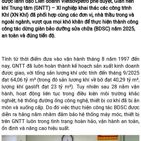
được lãnh đạo Liên doanh Vietsovpetro phê duyệt, Giàn nén
khí Trung tâm (GNTT) – Xí nghiệp khai thác các công trình
Khí (XN Khí) đã phối hợp cùng các đơn vị, nhà thầu trong và
ngoài ngành, vượt qua mọi khó khăn để thực hiện thành công
công tác dừng giàn bảo dưỡng sửa chữa (BDSC) năm 2025,
an toàn và đúng tiến độ.
Tính từ thời điểm đưa vào vận hành tháng 8 năm 1997 đến
nay, GNTT đã luôn hoàn thành kế hoạch sản xuất kinh doanh
được giao, với tổng sản lượng khí ước tính đến tháng 9/2025
đạt 64,06 tỷ m³ (trong đó sản lượng khí về bờ đạt 40,29 tỷ m³,
lượng khí gaslift đạt 23 tỷ m³). Tuy nhiên sau 28 năm vận
hành, hoạt động liên tục trong điều kiện môi trường khắc
nghiệt, hệ thống đường ống công nghệ, thiết bị cơ khí đã bị ăn
mòn và xuống cấp. Do đó việc thực hiện công tác BDSC được
diễn ra hằng năm nhằm đảm bảo hệ thống máy móc, thiết bị
trên GNTT luôn trong tình trạng hoàn hảo, vận hành an toàn,
ổn định và nâng cao hiệu suất.