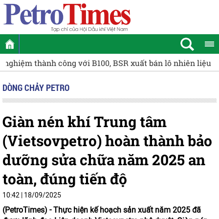
Cụm Khí - Điện - Đạm Cà Mau giữ vai trò chủ lực trong t
DÒNG CHẢY PETRO
Giàn nén khí Trung tâm
(Vietsovpetro) hoàn thành bảo
dưỡng sửa chữa năm 2025 an
toàn, đúng tiến độ
10:42 | 18/09/2025
(PetroTimes) -
Thực hiện kế hoạch sản xuất năm 2025 đã