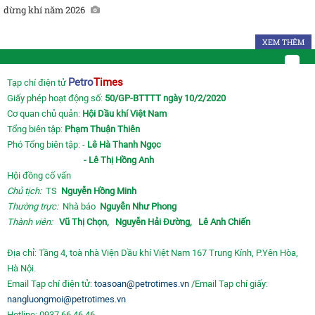
dừng khí năm 2026
XEM THÊM
Petro
Times
Tạp chí điện tử
Giấy phép hoạt động số:
50/GP-BTTTT ngày 10/2/2020
Cơ quan chủ quản:
Hội Dầu khí Việt Nam
Tổng biên tập:
Phạm Thuận Thiên
Phó Tổng biên tập: -
Lê Hà Thanh Ngọc
- Lê Thị Hồng Anh
Hội đồng cố vấn
Chủ tịch:
TS
Nguyễn Hồng Minh
Thường trực:
Nhà báo
Nguyễn Như Phong
Thành viên:
Vũ Thị Chọn,
Nguyễn Hải Đường,
Lê Anh Chiến
Địa chỉ: Tầng 4, toà nhà Viện Dầu khí Việt Nam 167 Trung Kính, P.Yên Hòa,
Hà Nội.
Email Tạp chí điện tử:
toasoan@petrotimes.vn
/Email Tạp chí giấy:
nangluongmoi@petrotimes.vn
Hotline: 0937.66.46.46