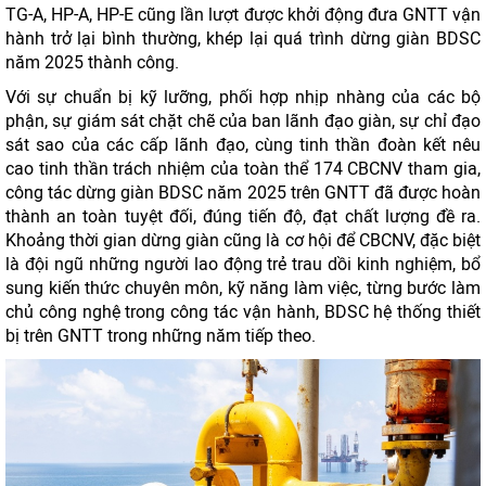
TG-A, HP-A, HP-E cũng lần lượt được khởi động đưa GNTT vận
hành trở lại bình thường, khép lại quá trình dừng giàn BDSC
năm 2025 thành công.
Với sự chuẩn bị kỹ lưỡng, phối hợp nhịp nhàng của các bộ
phận, sự giám sát chặt chẽ của ban lãnh đạo giàn, sự chỉ đạo
sát sao của các cấp lãnh đạo, cùng tinh thần đoàn kết nêu
cao tinh thần trách nhiệm của toàn thể 174 CBCNV tham gia,
công tác dừng giàn BDSC năm 2025 trên GNTT đã được hoàn
thành an toàn tuyệt đối, đúng tiến độ, đạt chất lượng đề ra.
Khoảng thời gian dừng giàn cũng là cơ hội để CBCNV, đặc biệt
là đội ngũ những người lao động trẻ trau dồi kinh nghiệm, bổ
sung kiến thức chuyên môn, kỹ năng làm việc, từng bước làm
chủ công nghệ trong công tác vận hành, BDSC hệ thống thiết
bị trên GNTT trong những năm tiếp theo.