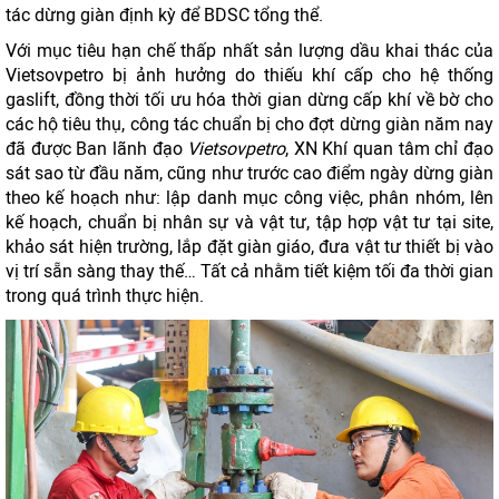
tác dừng giàn định kỳ để BDSC tổng thể.
Với mục tiêu hạn chế thấp nhất sản lượng dầu khai thác của
Vietsovpetro bị ảnh hưởng do thiếu khí cấp cho hệ thống
gaslift, đồng thời tối ưu hóa thời gian dừng cấp khí về bờ cho
các hộ tiêu thụ, công tác chuẩn bị cho đợt dừng giàn năm nay
đã được Ban lãnh đạo
Vietsovpetro
, XN Khí quan tâm chỉ đạo
sát sao từ đầu năm, cũng như trước cao điểm ngày dừng giàn
theo kế hoạch như: lập danh mục công việc, phân nhóm, lên
kế hoạch, chuẩn bị nhân sự và vật tư, tập hợp vật tư tại site,
khảo sát hiện trường, lắp đặt giàn giáo, đưa vật tư thiết bị vào
vị trí sẵn sàng thay thế… Tất cả nhằm tiết kiệm tối đa thời gian
trong quá trình thực hiện.