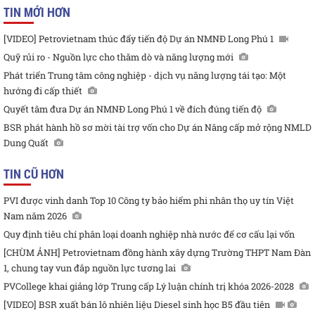
TIN MỚI HƠN
[VIDEO] Petrovietnam thúc đẩy tiến độ Dự án NMNĐ Long Phú 1
Quỹ rủi ro - Nguồn lực cho thăm dò và năng lượng mới
Phát triển Trung tâm công nghiệp - dịch vụ năng lượng tái tạo: Một
hướng đi cấp thiết
Quyết tâm đưa Dự án NMNĐ Long Phú 1 về đích đúng tiến độ
BSR phát hành hồ sơ mời tài trợ vốn cho Dự án Nâng cấp mở rộng NMLD
Dung Quất
TIN CŨ HƠN
PVI được vinh danh Top 10 Công ty bảo hiểm phi nhân thọ uy tín Việt
Nam năm 2026
Quy định tiêu chí phân loại doanh nghiệp nhà nước để cơ cấu lại vốn
[CHÙM ẢNH] Petrovietnam đồng hành xây dựng Trường THPT Nam Đàn
1, chung tay vun đắp nguồn lực tương lai
PVCollege khai giảng lớp Trung cấp Lý luận chính trị khóa 2026-2028
[VIDEO] BSR xuất bán lô nhiên liệu Diesel sinh học B5 đầu tiên