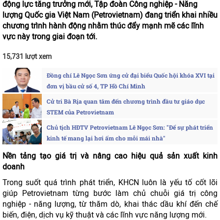
động lực tăng trưởng mới, Tập đoàn Công nghiệp - Năng
lượng Quốc gia Việt Nam (Petrovietnam) đang triển khai nhiều
chương trình hành động nhằm thúc đẩy mạnh mẽ các lĩnh
vực này trong giai đoạn tới.
15,731 lượt xem
Đồng chí Lê Ngọc Sơn ứng cử đại biểu Quốc hội khóa XVI tại
đơn vị bầu cử số 4, TP Hồ Chí Minh
Cử tri Bà Rịa quan tâm đến chương trình đầu tư giáo dục
STEM của Petrovietnam
Chủ tịch HĐTV Petrovietnam Lê Ngọc Sơn: "Để sự phát triển
kinh tế mang lại hơi ấm cho mỗi mái nhà"
Nền tảng tạo giá trị và nâng cao hiệu quả sản xuất kinh
doanh
Trong suốt quá trình phát triển, KHCN luôn là yếu tố cốt lõi
giúp Petrovietnam từng bước làm chủ chuỗi giá trị công
nghiệp - năng lượng, từ thăm dò, khai thác dầu khí đến chế
biến, điện, dịch vụ kỹ thuật và các lĩnh vực năng lượng mới.