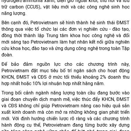
hydrogen/ammonia xanh, điện gió ngoài khơi, thu hồi và lưu
trữ carbon (CCUS), vật liệu mới và các công nghệ sinh học
năng lượng.
Bên cạnh đó, Petrovietnam sẽ hình thành hệ sinh thái ĐMST
thông qua việc tổ chức lại các đơn vị nghiên cứu - đào tạo,
đồng thời thành lập Trung tâm khoa học công nghệ và đổi
mới sáng tạo Petrovietnam làm hạt nhân kết nối giữa nghiên
cứu khoa học, đào tạo và ứng dụng công nghệ trong toàn Tập
đoàn.
Để bảo đảm nguồn lực cho các chương trình này,
Petrovietnam đặt mục tiêu bố trí ngân sách cho hoạt động
KHCN, ĐMST và CĐS ở mức tối thiểu khoảng 2% doanh thu
hợp nhất hoặc 10% lợi nhuận hợp nhất hằng năm.
Trong bối cảnh ngành năng lượng toàn cầu đang bước vào
giai đoạn chuyển dịch mạnh mẽ, việc thúc đẩy KHCN, ĐMST
và CĐS không chỉ giúp Petrovietnam nâng cao hiệu quả sản
xuất kinh doanh mà còn mở ra những không gian phát triển
mới. Với định hướng chiến lược rõ ràng và các chương trình
hành động cụ thể, Petrovietnam đang từng bước xây dựng