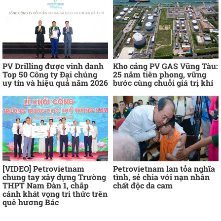
PV Drilling được vinh danh
Kho cảng PV GAS Vũng Tàu:
Top 50 Công ty Đại chúng
25 năm tiên phong, vững
uy tín và hiệu quả năm 2026
bước cùng chuỗi giá trị khí
[VIDEO] Petrovietnam
Petrovietnam lan tỏa nghĩa
chung tay xây dựng Trường
tình, sẻ chia với nạn nhân
THPT Nam Đàn 1, chắp
chất độc da cam
cánh khát vọng tri thức trên
quê hương Bác