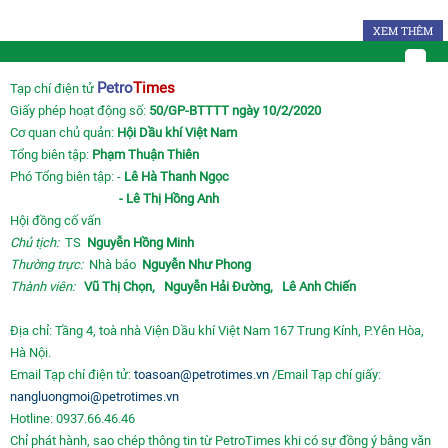
XEM THÊM
Petro
Times
Tạp chí điện tử
Giấy phép hoạt động số:
50/GP-BTTTT ngày 10/2/2020
Cơ quan chủ quản:
Hội Dầu khí Việt Nam
Tổng biên tập:
Phạm Thuận Thiên
Phó Tổng biên tập: -
Lê Hà Thanh Ngọc
- Lê Thị Hồng Anh
Hội đồng cố vấn
Chủ tịch:
TS
Nguyễn Hồng Minh
Thường trực:
Nhà báo
Nguyễn Như Phong
Thành viên:
Vũ Thị Chọn,
Nguyễn Hải Đường,
Lê Anh Chiến
Địa chỉ: Tầng 4, toà nhà Viện Dầu khí Việt Nam 167 Trung Kính, P.Yên Hòa,
Hà Nội.
Email Tạp chí điện tử:
toasoan@petrotimes.vn
/Email Tạp chí giấy:
nangluongmoi@petrotimes.vn
Hotline: 0937.66.46.46
Chỉ phát hành, sao chép thông tin từ PetroTimes khi có sự đồng ý bằng văn