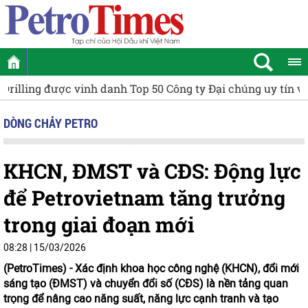
[VIDEO] Petrovietnam thúc đẩy tiến độ Dự án NMNĐ Long
DÒNG CHẢY PETRO
KHCN, ĐMST và CĐS: Động lực
để Petrovietnam tăng trưởng
trong giai đoạn mới
08:28 | 15/03/2026
(PetroTimes) -
Xác định khoa học công nghệ (KHCN), đổi mới
sáng tạo (ĐMST) và chuyển đổi số (CĐS) là nền tảng quan
trọng để nâng cao năng suất, năng lực cạnh tranh và tạo