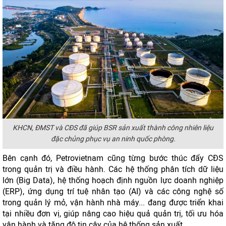
KHCN, ĐMST và CĐS đã giúp BSR sản xuất thành công nhiên liệu
đặc chủng phục vụ an ninh quốc phòng.
Bên cạnh đó, Petrovietnam cũng từng bước thúc đẩy CĐS
trong quản trị và điều hành. Các hệ thống phân tích dữ liệu
lớn (Big Data), hệ thống hoạch định nguồn lực doanh nghiệp
(ERP), ứng dụng trí tuệ nhân tạo (AI) và các công nghệ số
trong quản lý mỏ, vận hành nhà máy... đang được triển khai
tại nhiều đơn vị, giúp nâng cao hiệu quả quản trị, tối ưu hóa
vận hành và tăng độ tin cậy của hệ thống sản xuất.