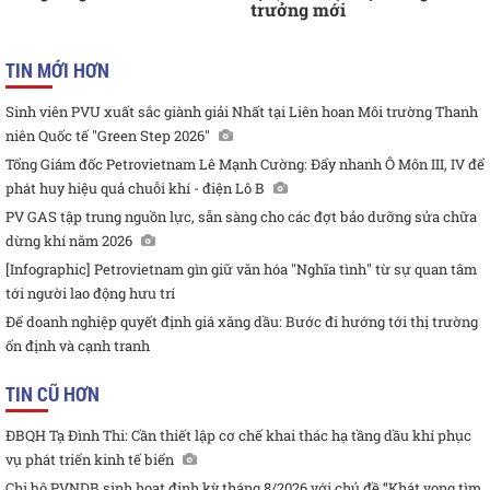
trưởng mới
TIN MỚI HƠN
Sinh viên PVU xuất sắc giành giải Nhất tại Liên hoan Môi trường Thanh
niên Quốc tế "Green Step 2026"
Tổng Giám đốc Petrovietnam Lê Mạnh Cường: Đẩy nhanh Ô Môn III, IV để
phát huy hiệu quả chuỗi khí - điện Lô B
PV GAS tập trung nguồn lực, sẵn sàng cho các đợt bảo dưỡng sửa chữa
dừng khí năm 2026
[Infographic] Petrovietnam gìn giữ văn hóa "Nghĩa tình" từ sự quan tâm
tới người lao động hưu trí
Để doanh nghiệp quyết định giá xăng dầu: Bước đi hướng tới thị trường
ổn định và cạnh tranh
TIN CŨ HƠN
ĐBQH Tạ Đình Thi: Cần thiết lập cơ chế khai thác hạ tầng dầu khí phục
vụ phát triển kinh tế biển
Chi bộ PVNDB sinh hoạt định kỳ tháng 8/2026 với chủ đề “Khát vọng tìm