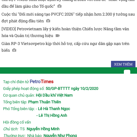
dầu để làm giàu cho Tổ quốc”
Cuộc thi "Đổi mới sáng tạo PVCFC 2026" tiếp nhận hơn 2.300 ý tưởng sau
đợt phát động đầu tiên
[VIDEO] Petrovietnam lấy ý kiến hoàn thiện Chiến lược Nâng tầm văn
hóa và Quản trị thương hiệu
Giàn RP-3 Vietsovpetro kịp thời hỗ trợ, cấp cứu ngư dân gặp nạn trên
biển
XEM THÊM
Petro
Times
Tạp chí điện tử
Giấy phép hoạt động số:
50/GP-BTTTT ngày 10/2/2020
Cơ quan chủ quản:
Hội Dầu khí Việt Nam
Tổng biên tập:
Phạm Thuận Thiên
Phó Tổng biên tập: -
Lê Hà Thanh Ngọc
- Lê Thị Hồng Anh
Hội đồng cố vấn
Chủ tịch:
TS
Nguyễn Hồng Minh
Thường trực:
Nhà báo
Nguyễn Như Phong