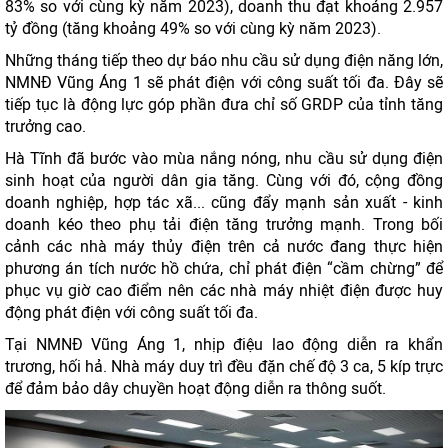
83% so với cùng kỳ năm 2023), doanh thu đạt khoảng 2.957
tỷ đồng (tăng khoảng 49% so với cùng kỳ năm 2023).
Những tháng tiếp theo dự báo nhu cầu sử dụng điện năng lớn,
NMNĐ Vũng Áng 1 sẽ phát điện với công suất tối đa. Đây sẽ
tiếp tục là động lực góp phần đưa chỉ số GRDP của tỉnh tăng
trưởng cao.
Hà Tĩnh đã bước vào mùa nắng nóng, nhu cầu sử dụng điện
sinh hoạt của người dân gia tăng. Cùng với đó, cộng đồng
doanh nghiệp, hợp tác xã... cũng đẩy mạnh sản xuất - kinh
doanh kéo theo phụ tải điện tăng trưởng mạnh. Trong bối
cảnh các nhà máy thủy điện trên cả nước đang thực hiện
phương án tích nước hồ chứa, chỉ phát điện “cầm chừng” để
phục vụ giờ cao điểm nên các nhà máy nhiệt điện được huy
động phát điện với công suất tối đa.
Tại NMNĐ Vũng Áng 1, nhịp điệu lao động diễn ra khẩn
trương, hối hả. Nhà máy duy trì đều đặn chế độ 3 ca, 5 kíp trực
để đảm bảo dây chuyền hoạt động diễn ra thông suốt.