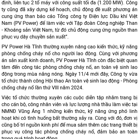
định, liên tục 2 tổ máy với công suất tối đa (1.200 MW). Công
ty cũng đã xây dựng kế hoạch, chủ động đề xuất phương án
cung ứng than báo cáo Tổng công ty Điện lực Dầu khí Việt
Nam (PV Power) để làm việc với Tập đoàn Công nghiệp Than
- Khoáng sản Việt Nam, từ đó chủ động cung ứng nguồn than
phục vụ dây chuyền sản xuất”.
PV Power Hà Tĩnh thường xuyên nâng cao kiến thức, kỹ năng
phòng chống cháy nổ cho người lao động. Cùng với phương
án sản xuất kinh doanh, PV Power Hà Tĩnh còn đặc biệt quan
tâm đến công tác phòng chống cháy nổ, an toàn vệ sinh lao
động trong mùa nắng nóng. Ngày 11/4 mới đây, Công ty vừa
tổ chức thành công Hội thao An toàn vệ sinh lao động - Phòng
chống cháy nổ lần thứ VIII năm 2024.
Việc tổ chức thường xuyên các cuộc diễn tập nhằm trang bị
cho cán bộ, công nhân viên và lực lượng nhà thầu làm việc tại
NMNĐ Vũng Áng 1 những kiến thức, kỹ năng ứng phó linh
hoạt khi có tình huống bất thường xảy ra. Cùng với đó, đơn vị
cũng bố trí nguồn kinh phí để mua sắm thêm các trang thiết bị
phục vụ công tác phòng chống cháy nổ, đảm bảo an toàn
trong quá trình hoạt động.