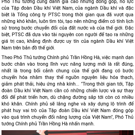
Phó Thủ tướng cũng đánh giá cao những đóng góp, nỗ lực
của Tập đoàn Dầu khí Việt Nam, của ngành Dầu khí và đặc
biệt là Tổng công ty PTSC trong thời gian qua đã vượt qua
những khó khăn, luôn tìm tòi, tạo nên những điểm có tính lịch
sử trong bước chuyển đổi của đất nước và của thế giới. Đặc
biệt, PTSC đã dựa vào tài nguyên con người để tạo ra những
giá trị cao, khẳng định được uy tín của ngành Dầu khí Việt
Nam trên bản đồ thế giới.
Theo Phó Thủ tướng Chính phủ Trần Hồng Hà, việc mạnh dạn
bước chân vào trong lĩnh vực năng lượng mới là rất đúng,
nhất là trong bối cảnh chung của thế giới đang có bước
chuyển hóa nhằm thay thế nguồn nguyên liệu hóa thạch,
giảm phát thải, hiệu ứng nhà kính... "Trong thời gian tới, Tập
đoàn Dầu khí Việt Nam cần có những chiến lược và sự thay
đổi để phát triển hơn, dù chặng đường sắp tới còn có nhiều
khó khăn. Chính phủ sẽ lắng nghe và xây dựng lộ trình để
phát huy vai trò của Tập đoàn Dầu khí Việt Nam đóng góp
vào quá trình chuyển đổi năng lượng của Việt Nam", Phó Thủ
tướng Chính phủ Trần Hồng Hà nhấn mạnh.