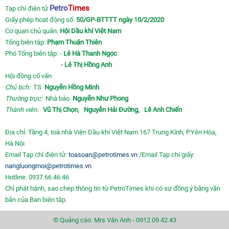
Petro
Times
Tạp chí điện tử
Giấy phép hoạt động số:
50/GP-BTTTT ngày 10/2/2020
Cơ quan chủ quản:
Hội Dầu khí Việt Nam
Tổng biên tập:
Phạm Thuận Thiên
Phó Tổng biên tập: -
Lê Hà Thanh Ngọc
- Lê Thị Hồng Anh
Hội đồng cố vấn
Chủ tịch:
TS
Nguyễn Hồng Minh
Thường trực:
Nhà báo
Nguyễn Như Phong
Thành viên:
Vũ Thị Chọn,
Nguyễn Hải Đường,
Lê Anh Chiến
Địa chỉ: Tầng 4, toà nhà Viện Dầu khí Việt Nam 167 Trung Kính, P.Yên Hòa,
Hà Nội.
Email Tạp chí điện tử:
toasoan@petrotimes.vn
/Email Tạp chí giấy:
nangluongmoi@petrotimes.vn
Hotline: 0937.66.46.46
Chỉ phát hành, sao chép thông tin từ PetroTimes khi có sự đồng ý bằng văn
bản của Ban biên tập.
© Quảng cáo: Mrs Vân Anh - 0912.09.42.43