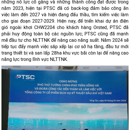
những nỗ lực cố gắng và những thành công đạt được trong
năm 2023, hiện tại PTSC đã có back-log đảm bảo công ăn
việc làm đến 2027 và hiện đang đấu thầu, tìm kiếm việc làm
cho giai đoạn 2027-2029. Hiện nay, để triển khai dự án điện
gió ngoài khơi CHW2204 cho khách hàng Orsted, PTSC đã
phải huy động toàn bộ các nguồn lực; PTSC cũng đã mạnh
mẽ đầu tư cho NLTTNK để nâng cao năng suất. Năm 2024 sẽ
tiếp tục đẩy mạnh việc sắp xếp lại cơ sở hạ tầng, đầu tư mới
trang thiết bị và san lấp 28ha khu vực bãi còn lại để nâng cao
năng lực trong lĩnh vực NLTTNK.