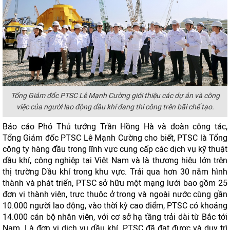
Tổng Giám đốc PTSC Lê Mạnh Cường giới thiệu các dự án và công
việc của người lao động dầu khí đang thi công trên bãi chế tạo.
Báo cáo Phó Thủ tướng Trần Hồng Hà và đoàn công tác,
Tổng Giám đốc PTSC
Lê Mạnh Cường cho biết, PTSC là Tổng
công ty hàng đầu trong lĩnh vực cung cấp các dịch vụ kỹ thuật
dầu khí, công nghiệp tại Việt Nam và là thương hiệu lớn trên
thị trường Dầu khí trong khu vực. Trải qua hơn 30 năm hình
thành và phát triển, PTSC sở hữu một mạng lưới bao gồm 25
đơn vị thành viên, trực thuộc ở trong và ngoài nước cùng gần
10.000 người lao động, vào thời kỳ cao điểm, PTSC có khoảng
14.000 cán bộ nhân viên, với cơ sở hạ tầng trải dài từ Bắc tới
Nam. Là đơn vị dịch vụ dầu khí, PTSC đã đạt được và duy trì