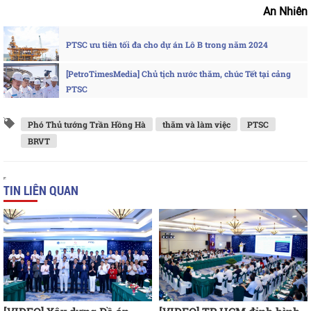
An Nhiên
PTSC ưu tiên tối đa cho dự án Lô B trong năm 2024
[PetroTimesMedia] Chủ tịch nước thăm, chúc Tết tại cảng
PTSC
Phó Thủ tướng Trần Hồng Hà
thăm và làm việc
PTSC
BRVT
TIN LIÊN QUAN