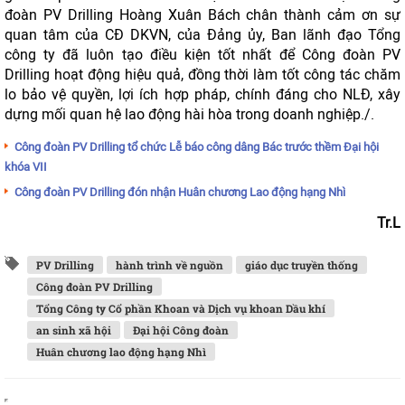
đoàn PV Drilling Hoàng Xuân Bách chân thành cảm ơn sự
quan tâm của CĐ DKVN, của Đảng ủy, Ban lãnh đạo Tổng
công ty đã luôn tạo điều kiện tốt nhất để Công đoàn PV
Drilling hoạt động hiệu quả, đồng thời làm tốt công tác chăm
lo bảo vệ quyền, lợi ích hợp pháp, chính đáng cho NLĐ, xây
dựng mối quan hệ lao động hài hòa trong doanh nghiệp./.
Công đoàn PV Drilling tổ chức Lễ báo công dâng Bác trước thềm Đại hội
khóa VII
Công đoàn PV Drilling đón nhận Huân chương Lao động hạng Nhì
Tr.L
PV Drilling
hành trình về nguồn
giáo dục truyền thống
Công đoàn PV Drilling
Tổng Công ty Cổ phần Khoan và Dịch vụ khoan Dầu khí
an sinh xã hội
Đại hội Công đoàn
Huân chương lao động hạng Nhì