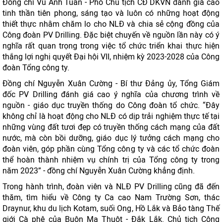
Đồng chí Vũ Anh Tuấn - Phó Chủ tịch CĐ DKVN đánh giá cao
tinh thần tiên phong, sáng tạo và luôn có những hoạt động
thiết thực nhằm chăm lo cho NLĐ và chia sẻ cộng đồng của
Công đoàn PV Drilling. Đặc biệt chuyến về nguồn lần này có ý
nghĩa rất quan trọng trong việc tổ chức triển khai thực hiện
thắng lợi nghị quyết Đại hội VII, nhiệm kỳ 2023-2028 của Công
đoàn Tổng công ty.
Đồng chí Nguyễn Xuân Cường - Bí thư Đảng ủy, Tổng Giám
đốc PV Drilling đánh giá cao ý nghĩa của chương trình về
nguồn - giáo dục truyền thống do Công đoàn tổ chức. “Đây
không chỉ là hoạt động cho NLĐ có dịp trải nghiệm thực tế tại
những vùng đất tươi đẹp có truyền thống cách mạng của đất
nước, mà còn bồi dưỡng, giáo dục lý tưởng cách mạng cho
đoàn viên, góp phần cùng Tổng công ty và các tổ chức đoàn
thể hoàn thành nhiệm vụ chính trị của Tổng công ty trong
năm 2023” - đồng chí Nguyễn Xuân Cường khẳng định.
Trong hành trình, đoàn viên và NLĐ PV Drilling cũng đã đến
thăm, tìm hiểu về Công ty Ca cao Nam Trường Sơn, thác
Draynur, khu du lịch Kotam, suối Ong, Hồ Lắk và Bảo tàng Thế
giới Cà phê của Buôn Ma Thuột - Đắk Lắk. Chủ tịch Công