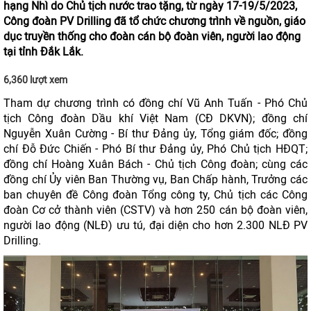
hạng Nhì do Chủ tịch nước trao tặng, từ ngày 17-19/5/2023,
Công đoàn PV Drilling đã tổ chức chương trình về nguồn, giáo
dục truyền thống cho đoàn cán bộ đoàn viên, người lao động
tại tỉnh Đắk Lắk.
6,360 lượt xem
Tham dự chương trình có đồng chí Vũ Anh Tuấn - Phó Chủ
tịch Công đoàn Dầu khí Việt Nam (CĐ DKVN); đồng chí
Nguyễn Xuân Cường - Bí thư Đảng ủy, Tổng giám đốc; đồng
chí Đỗ Đức Chiến - Phó Bí thư Đảng ủy, Phó Chủ tịch HĐQT;
đồng chí Hoàng Xuân Bách - Chủ tịch Công đoàn; cùng các
đồng chí Ủy viên Ban Thường vụ, Ban Chấp hành, Trưởng các
ban chuyên đề Công đoàn Tổng công ty, Chủ tịch các Công
đoàn Cơ cở thành viên (CSTV) và hơn 250 cán bộ đoàn viên,
người lao động (NLĐ) ưu tú, đại diện cho hơn 2.300 NLĐ PV
Drilling.