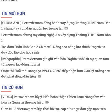
TIN MỚI HƠN
[CHÙM ẢNH] Petrovietnam đồng hành xây dựng Trường THPT Nam Đàn
1, chung tay vun đắp nguồn lực tương lai
Petrovietnam chung tay cùng Nghệ An xây dựng Trường THPT Nam Đàn
1
Tọa đàm "Bản lĩnh Gen Z Cà Mau": Nâng cao năng lực thích ứng và tư
duy độc lập cho học sinh
[Infographic] Petrovietnam gìn giữ văn hóa "Nghĩa tình" từ sự quan tâm
tới người lao động hưu trí
Cuộc thi "Đổi mới sáng tạo PVCFC 2026" tiếp nhận hơn 2.300 ý tưởng sau
đợt phát động đầu tiên
TIN CŨ HƠN
[VIDEO] Petrovietnam lấy ý kiến hoàn thiện Chiến lược Nâng tầm văn
hóa và Quản trị thương hiệu
Giàn RP-3 Vietsovpetro kịp thời hỗ trợ, cấp cứu ngư dân gặp nạn trên