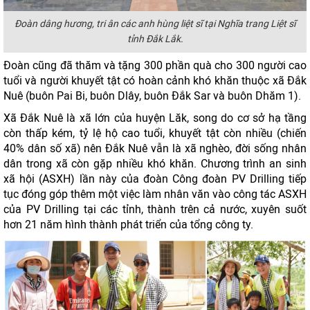
Đoàn dâng hương, tri ân các anh hùng liệt sĩ tại Nghĩa trang Liệt sĩ
tỉnh Đắk Lắk.
Đoàn cũng đã thăm và tặng 300 phần quà cho 300 người cao
tuổi và người khuyết tật có hoàn cảnh khó khăn thuộc xã Đắk
Nuê (buôn Pai Bi, buôn Dlây, buôn Đắk Sar và buôn Dhăm 1).
Xã Đắk Nuê là xã lớn của huyện Lăk, song do cơ sở hạ tầng
còn thấp kém, tỷ lệ hộ cao tuổi, khuyết tật còn nhiều (chiến
40% dân số xã) nên Đắk Nuê vẫn là xã nghèo, đời sống nhân
dân trong xã còn gặp nhiều khó khăn. Chương trình an sinh
xã hội (ASXH) lần này của đoàn Công đoàn PV Drilling tiếp
tục đóng góp thêm một việc làm nhân văn vào công tác ASXH
của PV Drilling tại các tỉnh, thành trên cả nước, xuyên suốt
hơn 21 năm hình thành phát triển của tổng công ty.