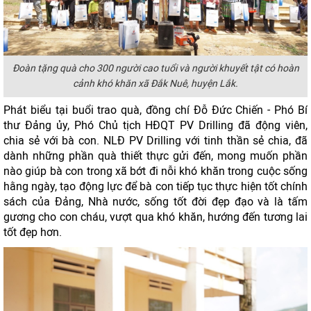
Đoàn tặng quà cho 300 người cao tuổi và người khuyết tật có hoàn
cảnh khó khăn xã Đắk Nuê, huyện Lắk.
Phát biểu tại buổi trao quà, đồng chí Đỗ Đức Chiến - Phó Bí
thư Đảng ủy, Phó Chủ tịch HĐQT PV Drilling đã động viên,
chia sẻ với bà con. NLĐ PV Drilling với tinh thần sẻ chia, đã
dành những phần quà thiết thực gửi đến, mong muốn phần
nào giúp bà con trong xã bớt đi nỗi khó khăn trong cuộc sống
hằng ngày, tạo động lực để bà con tiếp tục thực hiện tốt chính
sách của Đảng, Nhà nước, sống tốt đời đẹp đạo và là tấm
gương cho con cháu, vượt qua khó khăn, hướng đến tương lai
tốt đẹp hơn.