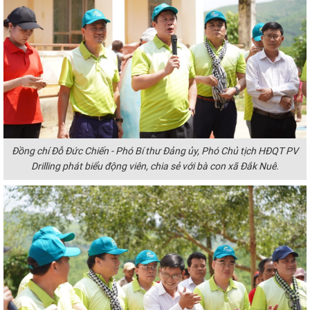
Đồng chí Đỗ Đức Chiến - Phó Bí thư Đảng ủy, Phó Chủ tịch HĐQT PV
Drilling phát biểu động viên, chia sẻ với bà con xã Đắk Nuê.