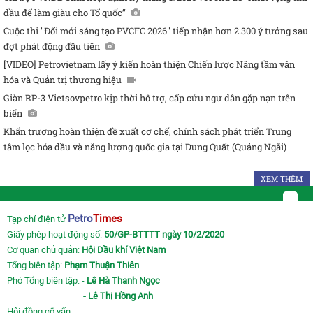
dầu để làm giàu cho Tổ quốc”
Cuộc thi "Đổi mới sáng tạo PVCFC 2026" tiếp nhận hơn 2.300 ý tưởng sau
đợt phát động đầu tiên
[VIDEO] Petrovietnam lấy ý kiến hoàn thiện Chiến lược Nâng tầm văn
hóa và Quản trị thương hiệu
Giàn RP-3 Vietsovpetro kịp thời hỗ trợ, cấp cứu ngư dân gặp nạn trên
biển
Khẩn trương hoàn thiện đề xuất cơ chế, chính sách phát triển Trung
tâm lọc hóa dầu và năng lượng quốc gia tại Dung Quất (Quảng Ngãi)
XEM THÊM
Petro
Times
Tạp chí điện tử
Giấy phép hoạt động số:
50/GP-BTTTT ngày 10/2/2020
Cơ quan chủ quản:
Hội Dầu khí Việt Nam
Tổng biên tập:
Phạm Thuận Thiên
Phó Tổng biên tập: -
Lê Hà Thanh Ngọc
- Lê Thị Hồng Anh
Hội đồng cố vấn