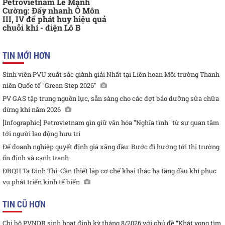
Petrovietnam Lê Mạnh
Cường: Đẩy nhanh Ô Môn
III, IV để phát huy hiệu quả
chuỗi khí - điện Lô B
TIN MỚI HƠN
Sinh viên PVU xuất sắc giành giải Nhất tại Liên hoan Môi trường Thanh
niên Quốc tế "Green Step 2026"
PV GAS tập trung nguồn lực, sẵn sàng cho các đợt bảo dưỡng sửa chữa
dừng khí năm 2026
[Infographic] Petrovietnam gìn giữ văn hóa "Nghĩa tình" từ sự quan tâm
tới người lao động hưu trí
Để doanh nghiệp quyết định giá xăng dầu: Bước đi hướng tới thị trường
ổn định và cạnh tranh
ĐBQH Tạ Đình Thi: Cần thiết lập cơ chế khai thác hạ tầng dầu khí phục
vụ phát triển kinh tế biển
TIN CŨ HƠN
Chi bộ PVNDB sinh hoạt định kỳ tháng 8/2026 với chủ đề “Khát vọng tìm