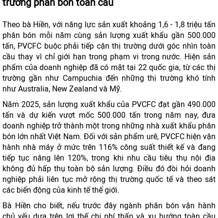
trường phân bón toàn cầu
Theo bà Hiền, với năng lực sản xuất khoảng 1,6 - 1,8 triệu tấn
phân bón mỗi năm cùng sản lượng xuất khẩu gần 500.000
tấn, PVCFC buộc phải tiếp cận thị trường dưới góc nhìn toàn
cầu thay vì chỉ giới hạn trong phạm vi trong nước. Hiện sản
phẩm của doanh nghiệp đã có mặt tại 22 quốc gia, từ các thị
trường gần như Campuchia đến những thị trường khó tính
như Australia, New Zealand và Mỹ.
Năm 2025, sản lượng xuất khẩu của PVCFC đạt gần 490.000
tấn và dự kiến vượt mốc 500.000 tấn trong năm nay, đưa
doanh nghiệp trở thành một trong những nhà xuất khẩu phân
bón lớn nhất Việt Nam. Đối với sản phẩm urê, PVCFC hiện vận
hành nhà máy ở mức trên 116% công suất thiết kế và đang
tiếp tục nâng lên 120%, trong khi nhu cầu tiêu thụ nội địa
không đủ hấp thụ toàn bộ sản lượng. Điều đó đòi hỏi doanh
nghiệp phải liên tục mở rộng thị trường quốc tế và theo sát
các biến động của kinh tế thế giới.
Bà Hiền cho biết, nếu trước đây ngành phân bón vận hành
chủ yếu dựa trên lợi thế chi phí thấp và xu hướng toàn cầu