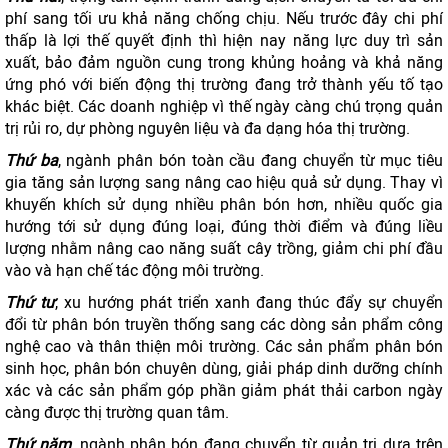
phí sang tối ưu khả năng chống chịu. Nếu trước đây chi phí
thấp là lợi thế quyết định thì hiện nay năng lực duy trì sản
xuất, bảo đảm nguồn cung trong khủng hoảng và khả năng
ứng phó với biến động thị trường đang trở thành yếu tố tạo
khác biệt. Các doanh nghiệp vì thế ngày càng chú trọng quản
trị rủi ro, dự phòng nguyên liệu và đa dạng hóa thị trường.
Thứ ba
, ngành phân bón toàn cầu đang chuyển từ mục tiêu
gia tăng sản lượng sang nâng cao hiệu quả sử dụng. Thay vì
khuyến khích sử dụng nhiều phân bón hơn, nhiều quốc gia
hướng tới sử dụng đúng loại, đúng thời điểm và đúng liều
lượng nhằm nâng cao năng suất cây trồng, giảm chi phí đầu
vào và hạn chế tác động môi trường.
Thứ tư
, xu hướng phát triển xanh đang thúc đẩy sự chuyển
đổi từ phân bón truyền thống sang các dòng sản phẩm công
nghệ cao và thân thiện môi trường. Các sản phẩm phân bón
sinh học, phân bón chuyên dùng, giải pháp dinh dưỡng chính
xác và các sản phẩm góp phần giảm phát thải carbon ngày
càng được thị trường quan tâm.
Thứ năm
, ngành phân bón đang chuyển từ quản trị dựa trên